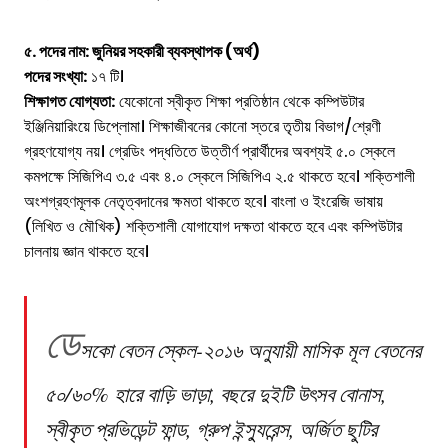
৫. পদের নাম: জুনিয়র সহকারী ব্যবস্থাপক (অর্থ)
পদের সংখ্যা:
১৭ টি।
শিক্ষাগত যোগ্যতা:
যেকোনো স্বীকৃত শিক্ষা প্রতিষ্ঠান থেকে কম্পিউটার
ইঞ্জিনিয়ারিংয়ে ডিপ্লোমা। শিক্ষাজীবনের কোনো স্তরে তৃতীয় বিভাগ/শ্রেণী
গ্রহণযোগ্য নয়। গ্রেডিং পদ্ধতিতে উত্তীর্ণ প্রার্থীদের অবশ্যই ৫.০ স্কেলে
কমপক্ষে সিজিপিএ ৩.৫ এবং ৪.০ স্কেলে সিজিপিএ ২.৫ থাকতে হবে। শক্তিশালী
অংশগ্রহণমূলক নেতৃত্বদানের ক্ষমতা থাকতে হবে। বাংলা ও ইংরেজি ভাষায়
(লিখিত ও মৌখিক) শক্তিশালী যোগাযোগ দক্ষতা থাকতে হবে এবং কম্পিউটার
চালনায় জ্ঞান থাকতে হবে।
ডে
সকো বেতন স্কেল-২০১৬ অনুযায়ী মাসিক মূল বেতনের
৫০/৬০% হারে বাড়ি ভাড়া, বছরে দুইটি উৎসব বোনাস,
স্বীকৃত প্রভিডেন্ট ফান্ড, গ্রুপ ইন্স্যুরেন্স, অর্জিত ছুটির