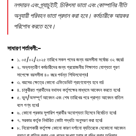
নগদায়ন এবং গ্র্যাচুইটি, চিকিৎসা ভাতা এবং কোম্পানির নীতি
অনুযায়ী পরিবহন ভাতা প্রদান করা হবে। কর্মচারীকে আয়কর
পরিশোধ করতে হবে।
সাধারণ শর্তাবলী:-
১. ০৫/০২/২০২৫ তারিখে সকল পদের জন্য বয়সসীমা সর্বোচ্চ ৩২ বছর।
২. অভ্যন্তরীণ কর্মচারীদের জন্য প্রয়োজনীয় শিক্ষাগত যোগ্যতা পূরণ
সাপেক্ষে বয়সসীমা ৪০ বছর পর্যন্ত শিথিলযোগ্য।
৩. বয়সের ক্ষেত্রে কোনো এফিডেভিট গ্রহণযোগ্য হবে না।
৪. চাকুরীরত প্রার্থীদের যথাযথ কর্তৃপক্ষের মাধ্যমে আবেদন করতে হবে।
৫. ভুল/অসম্পূর্ণ আবেদন এবং শেষ তারিখের পরে প্রাপ্ত আবেদন বাতিল
বলে গণ্য হবে।
৬. কোনো প্রকার সুপারিশ প্রার্থীর অযোগ্যতা হিসেবে বিবেচিত হবে।
৭. সরকার কর্তৃক নির্ধারিত কোটা পদ্ধতি অনুসরণ করা হবে।
৮. নিয়োগকারী কর্তৃপক্ষ কোনো কারণ দর্শানো ব্যতিরেকে যেকোনো আবেদন
গ্রহণ বা বাতিল করার এবং পদের সংখ্যা হ্রাস বা বৃদ্ধি করার অধিকার