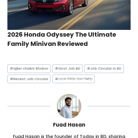
2026 Honda Odyssey The Ultimate
Family Minivan Reviewed
Post
#
ajker chakrir khobor
#
Govt Job BD
#
Job Circular in BD
Tags:
#
Recent Job Circular
#
ডেসকো লিমিটেড নিয়োগ বিজ্ঞপ্তি
Fuad Hasan
Fuad Hasan is the founder of Today in BD, sharing