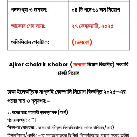
পদসংখ্যা ও জনবল:
০৪ টি পদে ৬১ জন নিয়োগ
আবেদন শেষ সময়:
২৭ ফেব্রুয়ারি, ২০২৫
অফিসিয়াল প্রোটাল:
(ডেসকো)
Ajker Chakrir Khobor (
ডেসকো
নিয়োগ বিজ্ঞপ্তি) সরকারি
চাকরি নিয়োগ
ঢাকা ইলেকট্রিক সাপ্লাই কোম্পানি
নিয়োগ বিজ্ঞপ্তি ২০২৫-এর
পদের নাম ও শূন্যপদ:-
১. পদের নাম: সহকারী ব্যবস্থাপক (অর্থ)
পদের সংখ্যা:
৩ টি।
শিক্ষাগত যোগ্যতা:
যেকোনো স্বীকৃত বিশ্ববিদ্যালয় থেকে বাণিজ্য/অর্থ/
হিসাববিজ্ঞান/এমবিএ-তে স্নাতকোত্তর ডিগ্রি। শিক্ষাজীবনের কোনো স্তরে তৃতীয়