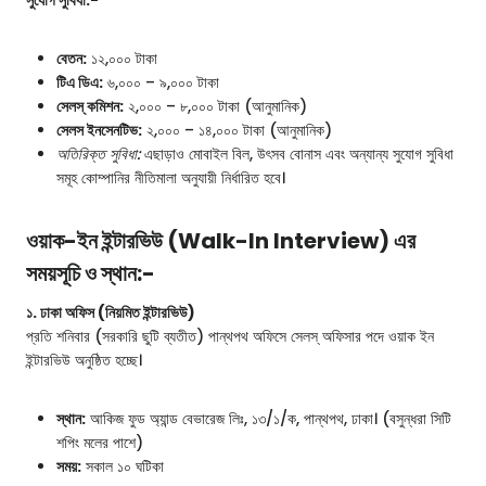
সুযোগ সুবিধা:-
বেতন:
১২,০০০ টাকা
টিএ ডিএ:
৬,০০০ – ৯,০০০ টাকা
সেলস্ কমিশন:
২,০০০ – ৮,০০০ টাকা (আনুমানিক)
সেলস ইনসেনটিভ:
২,০০০ – ১৪,০০০ টাকা (আনুমানিক)
অতিরিক্ত সুবিধা:
এছাড়াও মোবাইল বিল, উৎসব বোনাস এবং অন্যান্য সুযোগ সুবিধা
সমূহ কোম্পানির নীতিমালা অনুযায়ী নির্ধারিত হবে।
ওয়াক-ইন ইন্টারভিউ (Walk-In Interview) এর
সময়সূচি ও স্থান:-
১. ঢাকা অফিস (নিয়মিত ইন্টারভিউ)
প্রতি শনিবার (সরকারি ছুটি ব্যতীত) পান্থপথ অফিসে সেলস্ অফিসার পদে ওয়াক ইন
ইন্টারভিউ অনুষ্ঠিত হচ্ছে।
স্থান:
আকিজ ফুড অ্যান্ড বেভারেজ লিঃ, ১৩/১/ক, পান্থপথ, ঢাকা। (বসুন্ধরা সিটি
শপিং মলের পাশে)
সময়:
সকাল ১০ ঘটিকা