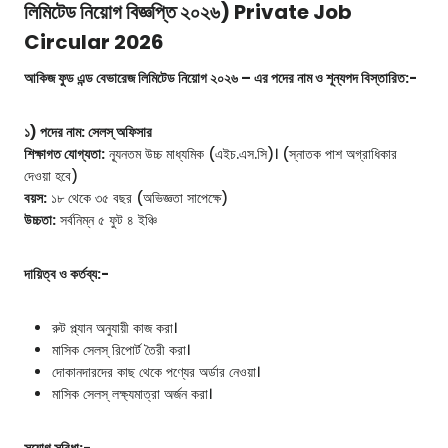
লিমিটেড নিয়োগ বিজ্ঞপ্তি ২০২৬) Private Job
Circular 2026
আকিজ ফুড এন্ড বেভারেজ লিমিটেড নিয়োগ ২০২৬ – এর পদের নাম ও শূন্যপদ বিস্তারিত:-
১) পদের নাম: সেলস্ অফিসার
শিক্ষাগত যোগ্যতা:
ন্যূনতম উচ্চ মাধ্যমিক (এইচ.এস.সি)। (স্নাতক পাশ অগ্রাধিকার
দেওয়া হবে)
বয়স:
১৮ থেকে ৩৫ বছর (অভিজ্ঞতা সাপেক্ষে)
উচ্চতা:
সর্বনিম্ন ৫ ফুট ৪ ইঞ্চি
দায়িত্ব ও কর্তব্য:-
রুট প্ল্যান অনুযায়ী কাজ করা।
মাসিক সেলস্ রিপোর্ট তৈরী করা।
দোকানদারদের কাছ থেকে পণ্যের অর্ডার নেওয়া।
মাসিক সেলস্ লক্ষ্যমাত্রা অর্জন করা।