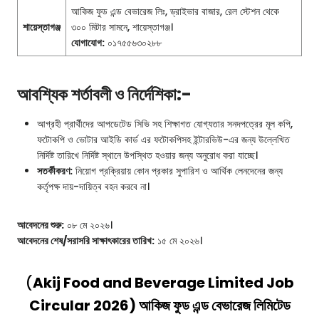
আকিজ ফুড এন্ড বেভারেজ লিঃ, ড্রাইভার বাজার, রেল স্টেশন থেকে
শায়েস্তাগঞ্জ
৩০০ মিটার সামনে, শায়েস্তাগঞ্জ।
যোগাযোগ:
০১৭৫৫৬৩০২৮৮
আবশ্যিক শর্তাবলী ও নির্দেশিকা:-
আগ্রহী প্রার্থীদের আপডেটেড সিভি সহ শিক্ষাগত যোগ্যতার সনদপত্রের মূল কপি,
ফটোকপি ও ভোটার আইডি কার্ড এর ফটোকপিসহ ইন্টারভিউ-এর জন্য উল্লেখিত
নির্দিষ্ট তারিখে নির্দিষ্ট স্থানে উপস্থিত হওয়ার জন্য অনুরোধ করা যাচ্ছে।
সতর্কীকরণ:
নিয়োগ প্রক্রিয়ায় কোন প্রকার সুপারিশ ও আর্থিক লেনদেনের জন্য
কর্তৃপক্ষ দায়-দায়িত্ব বহন করবে না।
আবেদনের শুরু:
০৮ মে ২০২৬।
আবেদনের শেষ/সরাসরি সাক্ষাৎকারের তারিখ:
১৫ মে ২০২৬।
(
Akij Food and Beverage Limited Job
Circular 2026)
আকিজ ফুড এন্ড বেভারেজ লিমিটেড