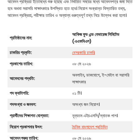
আবেদন প্রক্রিয়া ইতোমধ্যে শুরু হয়েছে এবং নির্ধারিত সময়ের মধ্যে আবেদনপত্র জমা দিতে
হবে অথবা সরাসরি সাক্ষাৎকারে উপস্থিত হতে হবে। নিয়োগ সংক্রান্ত বিস্তারিত তথ্য,
আবেদন প্রক্রিয়া, পরীক্ষার তারিখ ও অন্যান্য গুরুত্বপূর্ণ তথ্য নিচে উল্লেখ করা হলো।
আকিজ ফুড এন্ড বেভারেজ লিমিটেড
প্রতিষ্ঠানের নাম:
(এএফবিএল)
চাকরির প্রকৃতি:
বেসরকারি চাকরি
প্রকাশের তারিখ:
০৮ মে ২০২৬
অনলাইন, ডাকযোগে, ই-মেইল বা সরাসরি
আবেদনের পদ্ধতি:
সাক্ষাৎকার
পদ ক্যাটাগরি:
০১ টি।
পদসংখ্যা ও জনবল:
অসংখ্য জন নিয়োগ।
প্রার্থীদের শিক্ষাগত যোগ্যতা:
নূন্যতম এইচএসসি/স্নাতক পাশ।
নিয়োগ প্রকাশনার উৎস:
দৈনিক বাংলাদেশ প্রতিদিন
আবেদন শুরুর তারিখ:
০৮ মে ২০২৬