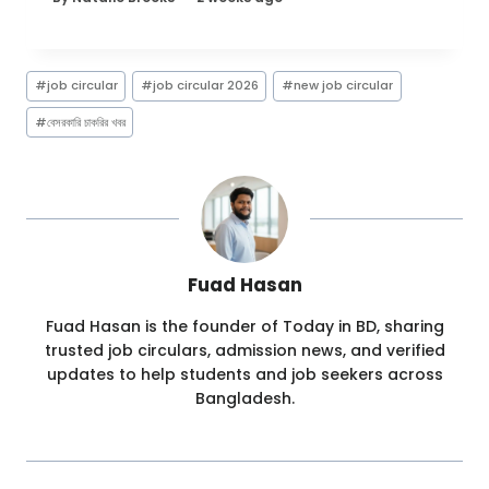
Post
#
job circular
#
job circular 2026
#
new job circular
Tags:
#
বেসরকারি চাকরির খবর
Fuad Hasan
Fuad Hasan is the founder of Today in BD, sharing
trusted job circulars, admission news, and verified
updates to help students and job seekers across
Bangladesh.