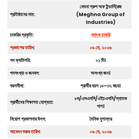
মেঘনা গ্রুপ অফ ইন্ডাস্ট্রিজ
প্রতিষ্ঠানের নাম:
(Meghna Group of
Industries)
চাকরির প্রকৃতি:
ব্যাংক চাকরি
প্রকাশের তারিখ:
০৯ মে, ২০২৬
পদ ক্যাটাগরি:
০১ টি।
পদসংখ্যা ও জনবল:
অসংখ্য জন।
বয়সসীমা:
প্রার্থীর বয়স ১৮-৩২ বছর।
৮ম/এসএসসি/এইচএসসি/স্নাতক
প্রার্থীদের শিক্ষাগত যোগ্যতা:
পাশ।
নিয়োগ প্রকাশনার উৎস:
দৈনিক যুগান্তর
আবেদন শুরুর তারিখ:
০৯ মে, ২০২৬