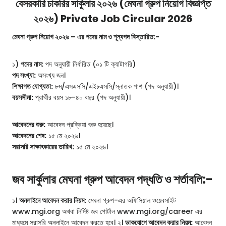
বেসরকারি চাকরির সার্কুলার ২০২৬ (মেঘনা গ্রুপ নিয়োগ বিজ্ঞপ্তি
২০২৬) Private Job Circular 2026
মেঘনা গ্রুপ নিয়োগ ২০২৬ – এর পদের নাম ও শূন্যপদ বিস্তারিত:-
১)
পদের নাম:
পদ অনুযায়ী নির্ধারিত (০১ টি ক্যাটাগরি)
পদ সংখ্যা:
অসংখ্য জন।
শিক্ষাগত যোগ্যতা:
৮ম/এসএসসি/এইচএসসি/স্নাতক পাশ (পদ অনুযায়ী)।
বয়সসীমা:
প্রার্থীর বয়স ১৮-৪০ বছর (পদ অনুযায়ী)।
আবেদনের শুরু:
আবেদন প্রক্রিয়া শুরু হয়েছে।
আবেদনের শেষ:
১৫ মে ২০২৬।
সরাসরি সাক্ষাৎকারের তারিখ:
১৫ মে ২০২৬।
জব সার্কুলার মেঘনা গ্রুপ আবেদন পদ্ধতি ও শর্তাবলি:-
১।
অনলাইনে আবেদন করার নিয়ম:
মেঘনা গ্রুপ-এর অফিসিয়াল ওয়েবসাইট
www.mgi.org অথবা নির্দিষ্ট জব পোর্টাল www.mgi.org/career এর
মাধ্যমে সরাসরি অনলাইনে আবেদন করতে হবে। ২।
ডাকযোগে আবেদন করার নিয়ম:
আবেদন