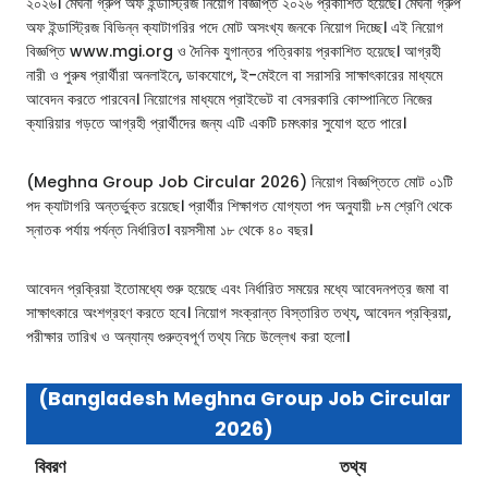
২০২৬। মেঘনা গ্রুপ অফ ইন্ডাস্ট্রিজ নিয়োগ বিজ্ঞপ্তি ২০২৬ প্রকাশিত হয়েছে। মেঘনা গ্রুপ
অফ ইন্ডাস্ট্রিজ বিভিন্ন ক্যাটাগরির পদে মোট অসংখ্য জনকে নিয়োগ দিচ্ছে। এই নিয়োগ
বিজ্ঞপ্তি www.mgi.org ও দৈনিক যুগান্তর পত্রিকায় প্রকাশিত হয়েছে। আগ্রহী
নারী ও পুরুষ প্রার্থীরা অনলাইনে, ডাকযোগে, ই-মেইলে বা সরাসরি সাক্ষাৎকারের মাধ্যমে
আবেদন করতে পারবেন। নিয়োগের মাধ্যমে প্রাইভেট বা বেসরকারি কোম্পানিতে নিজের
ক্যারিয়ার গড়তে আগ্রহী প্রার্থীদের জন্য এটি একটি চমৎকার সুযোগ হতে পারে।
(Meghna Group Job Circular 2026) নিয়োগ বিজ্ঞপ্তিতে মোট ০১টি
পদ ক্যাটাগরি অন্তর্ভুক্ত রয়েছে। প্রার্থীর শিক্ষাগত যোগ্যতা পদ অনুযায়ী ৮ম শ্রেণি থেকে
স্নাতক পর্যায় পর্যন্ত নির্ধারিত। বয়সসীমা ১৮ থেকে ৪০ বছর।
আবেদন প্রক্রিয়া ইতোমধ্যে শুরু হয়েছে এবং নির্ধারিত সময়ের মধ্যে আবেদনপত্র জমা বা
সাক্ষাৎকারে অংশগ্রহণ করতে হবে। নিয়োগ সংক্রান্ত বিস্তারিত তথ্য, আবেদন প্রক্রিয়া,
পরীক্ষার তারিখ ও অন্যান্য গুরুত্বপূর্ণ তথ্য নিচে উল্লেখ করা হলো।
(Bangladesh Meghna Group Job Circular
2026)
বিবরণ
তথ্য