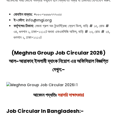
আবেদনের সময় কোনো সমস্যার সম্মুখীন হলে নিম্নবর্ণিত নম্বর বা ঠিকানায় যোগাযোগ করুন:
মোবাইল নাম্বার:
+৮৮০-৯৬৬৬৭৭৭০৫৫
ই-মেইল:
info@mgi.org
কর্তৃপক্ষের ঠিকানা:
মেঘনা গ্রুপ অব ইন্ডাস্ট্রিজ: ফ্রেশ ভিলা, বাড়ি # ১৫, রোড #
৩৪, গুলশান ১, ঢাকা-১২১২। অথবা এফএমসিজি অফিস, বাড়ি # ২৩, রোড # ২৪,
গুলশান ২, ঢাকা-১২১২।
(Meghna Group Job Circular 2026)
আল-আরাফাহ ইসলামী ব্যাংক নিয়োগ এর অফিসিয়াল বিজ্ঞপ্তি
দেখুন:-
আবেদন পদ্ধতিঃ
সরাসরি সাক্ষাৎকার।
Job Circular In Bangladesh:-