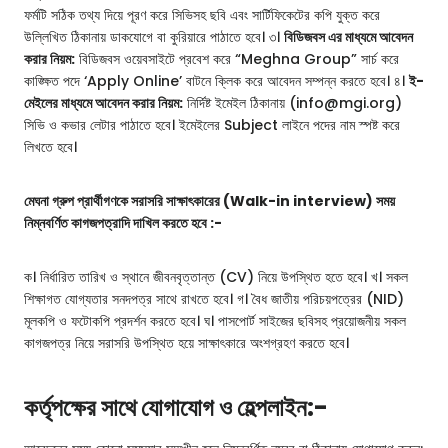
ফর্মটি সঠিক তথ্য দিয়ে পূরণ করে সিভিসহ ছবি এবং সার্টিফিকেটের কপি যুক্ত করে
উল্লিখিত ঠিকানায় ডাকযোগে বা কুরিয়ারে পাঠাতে হবে। ৩।
বিডিজবস এর মাধ্যমে আবেদন
করার নিয়ম:
বিডিজবস ওয়েবসাইটে প্রবেশ করে “Meghna Group” সার্চ করে
কাঙ্ক্ষিত পদে ‘Apply Online’ বাটনে ক্লিক করে আবেদন সম্পন্ন করতে হবে। ৪।
ই-
মেইলের মাধ্যমে আবেদন করার নিয়ম:
নির্দিষ্ট ইমেইল ঠিকানায় (info@mgi.org)
সিভি ও কভার লেটার পাঠাতে হবে। ইমেইলের Subject লাইনে পদের নাম স্পষ্ট করে
লিখতে হবে।
মেঘনা গ্রুপ প্রার্থীগণকে সরাসরি সাক্ষাৎকারের (Walk-in interview) সময়
নিম্নবর্ণিত কাগজপত্রাদি দাখিল করতে হবে :-
ক। নির্ধারিত তারিখ ও স্থানে জীবনবৃত্তান্ত (CV) নিয়ে উপস্থিত হতে হবে। খ। সকল
শিক্ষাগত যোগ্যতার সনদপত্র সাথে রাখতে হবে। গ। বৈধ জাতীয় পরিচয়পত্রের (NID)
মূলকপি ও ফটোকপি প্রদর্শন করতে হবে। ঘ। পাসপোর্ট সাইজের ছবিসহ প্রয়োজনীয় সকল
কাগজপত্র নিয়ে সরাসরি উপস্থিত হয়ে সাক্ষাৎকারে অংশগ্রহণ করতে হবে।
কর্তৃপক্ষের সাথে যোগাযোগ ও হেল্পলাইন:-