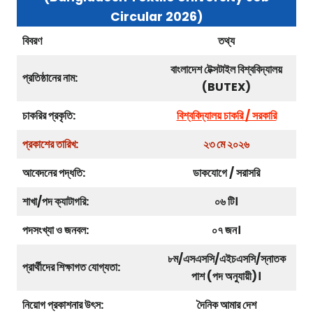
Circular 2026)
বিবরণ
তথ্য
বাংলাদেশ টেক্সটাইল বিশ্ববিদ্যালয়
প্রতিষ্ঠানের নাম:
(BUTEX)
চাকরির প্রকৃতি:
বিশ্ববিদ্যালয় চাকরি / সরকারি
প্রকাশের তারিখ:
২৩ মে ২০২৬
আবেদনের পদ্ধতি:
ডাকযোগে / সরাসরি
শাখা/পদ ক্যাটাগরি:
০৬ টি।
পদসংখ্যা ও জনবল:
০৭ জন।
৮ম/এসএসসি/এইচএসসি/স্নাতক
প্রার্থীদের শিক্ষাগত যোগ্যতা:
পাশ (পদ অনুযায়ী)।
নিয়োগ প্রকাশনার উৎস:
দৈনিক আমার দেশ