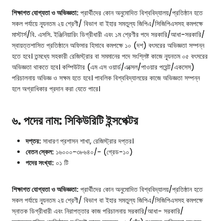
শিক্ষাগত যোগ্যতা ও অভিজ্ঞতা:
প্রার্থীদের কোন অনুমোদিত বিশ্ববিদ্যালয়/প্রতিষ্ঠান হতে
সকল পর্যায়ে ন্যূনতম ২য় শ্রেণী/ বিভাগ বা ইহার সমতুল্য জিপিএ/সিজিপিএসসহ কমপক্ষে
মাস্টার্স/বি. এসসি. ইঞ্জিনিয়ারিং ডিগ্রীধারী এবং ১ম শ্রেণীর পদে সরকারি/আধা-সরকারি/
স্বায়ত্তশাসিত প্রতিষ্ঠানে অফিসার হিসাবে কমপক্ষে ১০ (দশ) বৎসরের অভিজ্ঞতা সম্পন্ন
হতে হবে। তন্মধ্যে সহকারী রেজিস্ট্রার বা সমমানের পদে সংশ্লিষ্ট কাজে ন্যূনতম ০৫ বৎসরের
অভিজ্ঞতা থাকতে হবে। কম্পিউটার (এম এস ওয়ার্ড/এক্সেল/পাওয়ার পয়েন্ট/একসেস)
পরিচালনায় অভিজ্ঞ ও সক্ষম হতে হবে। পাবলিক বিশ্ববিদ্যালয়ের কাজে অভিজ্ঞতা সম্পন্ন
হলে অগ্রাধিকার প্রদান করা যেতে পারে।
৬. পদের নাম: সিকিউরিটি ইন্সপেক্টর
দপ্তর:
সাধারণ প্রশাসন শাখা, রেজিস্ট্রার দপ্তর।
বেতন স্কেল:
১৬০০০-৩৮৬৪০/- (গ্রেড-১০)
পদের সংখ্যা:
০১ টি
শিক্ষাগত যোগ্যতা ও অভিজ্ঞতা:
প্রার্থীদের কোন অনুমোদিত বিশ্ববিদ্যালয়/প্রতিষ্ঠান হতে
সকল পর্যায়ে ন্যূনতম ২য় শ্রেণী/ বিভাগ বা ইহার সমতুল্য জিপিএ/সিজিপিএসসহ কমপক্ষে
স্নাতক ডিগ্রীধারী এবং নিরাপত্তার কাজ পরিচালনায় সরকারি/আধা- সরকারি/