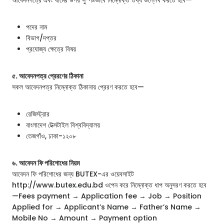
আবেদনপত্রে এবং খামের উপর সুস্পষ্টভাবে নিম্নোক্ত তথ্য উল্লেখ করতে হবে—
পদের নাম
বিভাগ/দপ্তর
প্রযোজ্য ক্ষেত্রে বিষয়
৫. আবেদনপত্র প্রেরণের ঠিকানা
সকল আবেদনপত্র নিম্নোক্ত ঠিকানায় প্রেরণ করতে হবে—
রেজিস্ট্রার
বাংলাদেশ টেক্সটাইল বিশ্ববিদ্যালয়
তেজগাঁও, ঢাকা-১২০৮
৬. আবেদন ফি পরিশোধের নিয়ম
আবেদন ফি পরিশোধের জন্য BUTEX-এর ওয়েবসাইট
http://www.butex.edu.bd ওপেন করে নিম্নোক্ত ধাপ অনুসরণ করতে হবে
—Fees payment → Application fee → Job → Position
Applied for → Applicant’s Name → Father’s Name →
Mobile No → Amount → Payment option