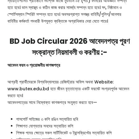
স্বায়ত্তশাসিত প্রতিষ্ঠানে সংশ্লিষ্ট কাজে ন্যূনতম ০৫ (পাঁচ) বৎসরের অভিজ্ঞতা সম্পন্ন
হতে হবে। ভাল স্বাস্থ্য ও কঠিন কাজ করার সামর্থ্য সম্পন্ন হতে হবে। সৎ, নিষ্ঠাবান ও
স্পোর্টসম্যান স্পিরিট সম্পন্ন হতে হবে। অবসরপ্রাপ্ত সশস্ত্র বাহিনী/পুলিশ/আনসার
বাহিনীর কর্মকর্তা পদধারী উপযুক্ত ব্যক্তিকে অগ্রাধিকার দেয়া যেতে পারে।
BD Job Circular 2026 আবেদনপত্র পূরণ
সংক্রান্ত নিয়মাবলী ও করণীয় :-
আবেদন ফরম ও প্রয়োজনীয় কাগজপত্র
আগ্রহী প্রার্থীদেরকে বিশ্ববিদ্যালয়ের রেজিস্ট্রার অফিস অথবা Website:
www.butex.edu.bd হতে জীবন বৃত্তান্তের একটি ফরমেট সংগ্রহপূর্বক আবেদন
করতে হবে।
আবেদনপত্রের সাথে নিম্নোক্ত কাগজপত্র সংযুক্ত করতে হবে—
পাসপোর্ট সাইজের ৩ কপি রঙিন সত্যায়িত ছবি
শিক্ষাগত যোগ্যতার সনদের সত্যায়িত কপি
শিক্ষক পদের ক্ষেত্রে সকল সার্টিফিকেট ও ট্রান্সক্রিপ্টের সত্যায়িত কপি