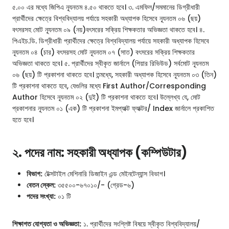
৫.০০ এর মধ্যে জিপিএ ন্যূনতম ৪.৫০ থাকতে হবে। ৩. এমফিল/সমমানের ডিগ্রীধারী
প্রার্থীদের ক্ষেত্রে বিশ্ববিদ্যালয় পর্যায়ে সহকারী অধ্যাপক হিসেবে ন্যূনতম ০৬ (ছয়)
বৎসরসহ মোট ন্যূনতম ০৯ (নয়)বৎসরের সক্রিয় শিক্ষকতার অভিজ্ঞতা থাকতে হবে। ৪.
পিএইচ.ডি. ডিগ্রীধারী প্রার্থীদের ক্ষেত্রে বিশ্ববিদ্যালয় পর্যায়ে সহকারী অধ্যাপক হিসেবে
ন্যূনতম ০৪ (চার) বৎসরসহ মোট ন্যূনতম ০৭ (সাত) বৎসরের সক্রিয় শিক্ষকতার
অভিজ্ঞতা থাকতে হবে। ৫. প্রার্থীদের স্বীকৃত জার্নালে (পিয়ার রিভিউড) সর্বমোট ন্যূনতম
০৬ (ছয়) টি প্রকাশনা থাকতে হবে। তন্মধ্যে, সহকারী অধ্যাপক হিসেবে ন্যূনতম ০৩ (তিন)
টি প্রকাশনা থাকতে হবে, যেগুলির মধ্যে First Author/Corresponding
Author হিসেবে ন্যূনতম ০২ (দুই) টি প্রকাশনা থাকতে হবে। উল্লেখ্য যে, মোট
প্রকাশনার ন্যূনতম ০১ (এক) টি প্রকাশনা ইমপ্যাক্ট ফ্যাক্টর/ Index জার্নালে প্রকাশিত
হতে হবে।
২. পদের নাম: সহকারী অধ্যাপক (কম্পিউটার)
বিভাগ:
টেক্সটাইল মেশিনারি ডিজাইন এন্ড মেইনটেন্যান্স বিভাগ।
বেতন স্কেল:
৩৫৫০০-৬৭০১০/- (গ্রেড-৬)
পদের সংখ্যা:
০১ টি
শিক্ষাগত যোগ্যতা ও অভিজ্ঞতা:
১. প্রার্থীদের সংশ্লিষ্ট বিষয়ে স্বীকৃত বিশ্ববিদ্যালয়/