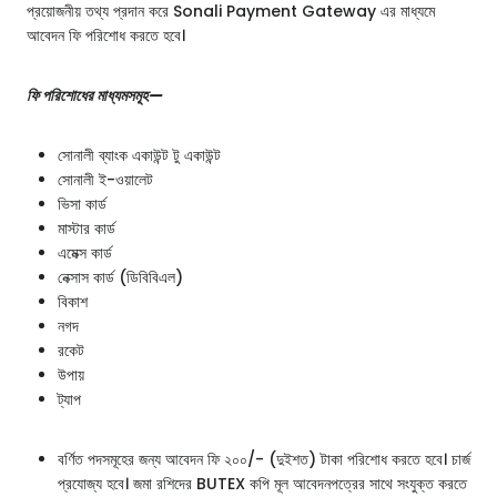
প্রয়োজনীয় তথ্য প্রদান করে Sonali Payment Gateway এর মাধ্যমে
আবেদন ফি পরিশোধ করতে হবে।
ফি পরিশোধের মাধ্যমসমূহ—
সোনালী ব্যাংক একাউন্ট টু একাউন্ট
সোনালী ই-ওয়ালেট
ভিসা কার্ড
মাস্টার কার্ড
এমেক্স কার্ড
নেক্সাস কার্ড (ডিবিবিএল)
বিকাশ
নগদ
রকেট
উপায়
ট্যাপ
বর্ণিত পদসমূহের জন্য আবেদন ফি ২০০/- (দুইশত) টাকা পরিশোধ করতে হবে। চার্জ
প্রযোজ্য হবে। জমা রশিদের BUTEX কপি মূল আবেদনপত্রের সাথে সংযুক্ত করতে