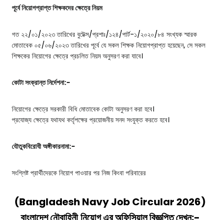
পূর্বে নিয়োগপ্রাপ্ত শিক্ষকদের ক্ষেত্রে নিয়ম
গত ২২/০১/২০২৩ তারিখের বুটেক্স/প্রশাঃ/১২৪/পার্ট-১/২০২০/৮৪ সংখ্যক স্মারক
মোতাবেক ০৫/০৬/২০২৩ তারিখের পূর্বে যে সকল শিক্ষক নিয়োগপ্রাপ্ত হয়েছেন, সে সকল
শিক্ষকের নিয়োগের ক্ষেত্রে প্রচলিত নিয়ম অনুসরণ করা যাবে।
কোটা সংক্রান্ত নির্দেশনা:-
নিয়োগের ক্ষেত্রে সরকারী বিধি মোতাবেক কোটা অনুসরণ করা হবে।
প্রযোজ্য ক্ষেত্রে যথাযথ কর্তৃপক্ষের প্রয়োজনীয় সনদ সংযুক্ত করতে হবে।
যৌতুকবিরোধী অঙ্গীকারনামা:-
সংশ্লিষ্ট প্রার্থীদেরকে নিয়োগ পাওয়ার পর নিজ কিংবা পরিবারের
(Bangladesh Navy Job Circular 2026
)
বাংলাদেশ নৌবাহিনী
নিয়োগ এর অফিসিয়াল বিজ্ঞপ্তি দেখুন:-