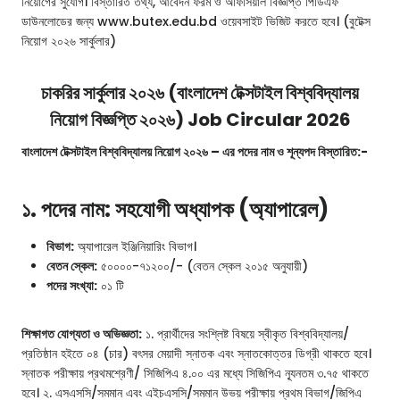
নিয়োগের সুযোগ। বিস্তারিত তথ্য, আবেদন ফরম ও অফিসিয়াল বিজ্ঞপ্তি পিডিএফ
ডাউনলোডের জন্য www.butex.edu.bd ওয়েবসাইট ভিজিট করতে হবে। (বুটেক্স
নিয়োগ ২০২৬ সার্কুলার)
চাকরির সার্কুলার ২০২৬ (বাংলাদেশ টেক্সটাইল বিশ্ববিদ্যালয়
নিয়োগ বিজ্ঞপ্তি ২০২৬) Job Circular 2026
বাংলাদেশ টেক্সটাইল বিশ্ববিদ্যালয় নিয়োগ ২০২৬ – এর পদের নাম ও শূন্যপদ বিস্তারিত:-
১. পদের নাম: সহযোগী অধ্যাপক (অ্যাপারেল)
বিভাগ:
অ্যাপারেল ইঞ্জিনিয়ারিং বিভাগ।
বেতন স্কেল:
৫০০০০-৭১২০০/- (বেতন স্কেল ২০১৫ অনুযায়ী)
পদের সংখ্যা:
০১ টি
শিক্ষাগত যোগ্যতা ও অভিজ্ঞতা:
১. প্রার্থীদের সংশ্লিষ্ট বিষয়ে স্বীকৃত বিশ্ববিদ্যালয়/
প্রতিষ্ঠান হইতে ০৪ (চার) বৎসর মেয়াদী স্নাতক এবং স্নাতকোত্তর ডিগ্রী থাকতে হবে।
স্নাতক পরীক্ষায় প্রথমশ্রেণী/ সিজিপিএ ৪.০০ এর মধ্যে সিজিপিএ ন্যূনতম ৩.৭৫ থাকতে
হবে। ২. এসএসসি/সমমান এবং এইচএসসি/সমমান উভয় পরীক্ষায় প্রথম বিভাগ/জিপিএ