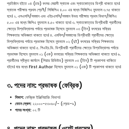
প্রতিষ্ঠান হইতে ০৪ (চার) বৎসর মেয়াদী স্নাতক এবং স্নাতকোত্তর ডিগ্রী থাকতে হবে।
স্নাতক পরীক্ষায় প্রথম শ্রেণী/ সিজিপিএ ৪.০০ এর মধ্যে সিজিপিএ ন্যূনতম ৩.৭৫ থাকতে
হবে। ২. এসএসসি/সমমান এবং এইচএসসি/সমমান উভয় পরীক্ষায় প্রথম বিভাগ/জিপিএ
৫.০০ এর মধ্যে জিপিএ ন্যূনতম ৪.৫০ থাকতে হবে। ৩. স্নাতকোত্তর ডিগ্রীধারী প্রার্থীদের
ক্ষেত্রে বিশ্ববিদ্যালয় পর্যায়ে প্রভাষক হিসেবে ন্যূনতম ০৩ (তিন) বৎসরের সক্রিয়
শিক্ষকতার অভিজ্ঞতা থাকতে হবে। ৪. এমফিল/সমমানের ডিগ্রীধারী প্রার্থীদের ক্ষেত্রে
বিশ্ববিদ্যালয় পর্যায়ে প্রভাষক হিসেবে ন্যূনতম ০২ (দুই) বৎসরের সক্রিয় শিক্ষকতার
অভিজ্ঞতা থাকতে হবে। ৫. পিএইচ.ডি. ডিগ্রীধারী প্রার্থীদের ক্ষেত্রে বিশ্ববিদ্যালয় পর্যায়ে
প্রভাষক হিসেবে ন্যূনতম ০১ (এক) বৎসরের সক্রিয় শিক্ষকতার অভিজ্ঞতা থাকতে হবে। ৬.
প্রার্থীদের স্বীকৃত জার্নালে (পিয়ার রিভিউড) ন্যূনতম ০৩ (তিন) টি প্রকাশনা থাকিতে
হইবে। যার মধ্যে First Author হিসেবে ন্যূনতম ০১ (এক) টি প্রকাশনা থাকতে হবে।
৩. পদের নাম: প্রভাষক (ফেব্রিক)
বিভাগ:
ফেব্রিক ইঞ্জিনিয়ারিং বিভাগ।
বেতন স্কেল:
২২০০০-৫৩০৬০/- (গ্রেড-৯)
পদের সংখ্যা:
০২ টি
৪. পদের নাম: প্রভাষক (ওয়েট প্রসেস)