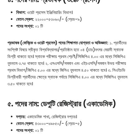
বিভাগ:
ওয়েট প্রসেস ইঞ্জিনিয়ারিং বিভাগ।
বেতন স্কেল:
২২০০০-৫৩০৬০/- (গ্রেড-৯)
পদের সংখ্যা:
০১ টি
প্রভাষক (ফেব্রিক ও ওয়েট প্রসেস) পদের শিক্ষাগত যোগ্যতা ও অভিজ্ঞতা:
১. প্রার্থীদের
সংশ্লিষ্ট বিষয়ে স্বীকৃত বিশ্ববিদ্যালয়/প্রতিষ্ঠান হতে ০৪ (চার)বৎসর মেয়াদী স্নাতক
ডিগ্রী থাকতে হবে। স্নাতক পরীক্ষায় প্রথম শ্রেণী/সিজিপিএ ৪.০০ এর মধ্যে সিজিপিএ
ন্যূনতম ৩.৭৫ থাকতে হবে। ২. এসএসসি/সমমান এবং এইচএসসি/সমমান উভয় পরীক্ষায়
প্রথম বিভাগ/জিপিএ ৫.০০ এর মধ্যে জিপিএ ন্যূনতম ৪.৫০ থাকতে হবে। ৩. পিএইচডি
ডিগ্রীধারী প্রার্থীদের ক্ষেত্রে স্নাতক পর্যায়ে সিজিপিএ ৪.০০ এর মধ্যে সিজিপিএ ন্যূনতম
৩.৫০ থাকতে হবে।
৫. পদের নাম: ডেপুটি রেজিস্ট্রার (একাডেমিক)
দপ্তর:
একাডেমিক শাখা, রেজিস্ট্রার দপ্তর।
বেতন স্কেল:
৪৩০০০-৬৯৮৫০/- (গ্রেড-৫)
পদের সংখ্যা:
০১ টি