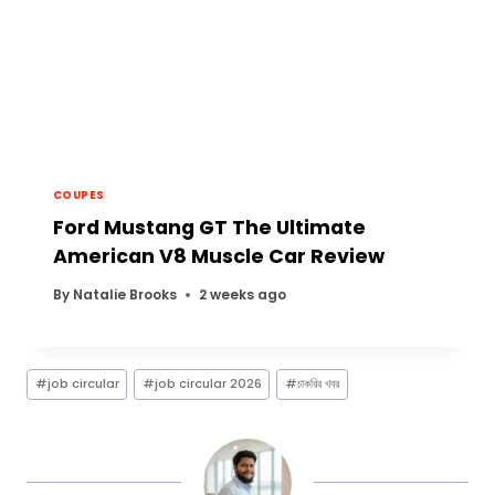
COUPES
Ford Mustang GT The Ultimate
American V8 Muscle Car Review
By
Natalie Brooks
2 weeks ago
Post
#
job circular
#
job circular 2026
#
চাকরির খবর
Tags: