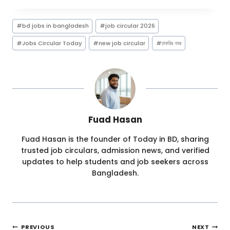
Post
#
bd jobs in bangladesh
#
job circular 2026
Tags:
#
Jobs Circular Today
#
new job circular
#
চাকরির খবর
Fuad Hasan
Fuad Hasan is the founder of Today in BD, sharing
trusted job circulars, admission news, and verified
updates to help students and job seekers across
Bangladesh.
Post
PREVIOUS
NEXT