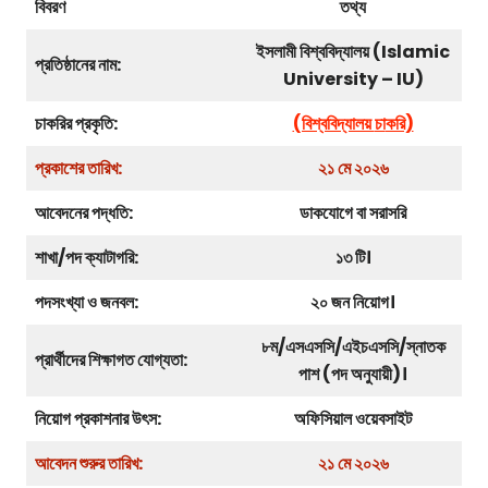
বিবরণ
তথ্য
ইসলামী বিশ্ববিদ্যালয় (Islamic
প্রতিষ্ঠানের নাম:
University – IU)
চাকরির প্রকৃতি:
(বিশ্ববিদ্যালয়
চা
করি)
প্রকাশের তারিখ:
২১
মে ২০২৬
আবেদনের পদ্ধতি:
ডাকযোগে বা সরাসরি
শাখা/পদ ক্যাটাগরি:
১৩ টি।
পদসংখ্যা ও জনবল:
২০ জন নিয়োগ।
৮ম/এসএসসি/এইচএসসি/স্নাতক
প্রার্থীদের শিক্ষাগত যোগ্যতা:
পাশ (পদ অনুযায়ী)।
নিয়োগ প্রকাশনার উৎস:
অফিসিয়াল ওয়েবসাইট
আবেদন শুরুর তারিখ:
২১
মে ২০২৬