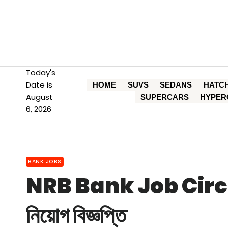
Skip
to
content
Today's
Date is
HOME
SUVS
SEDANS
HATC
August
SUPERCARS
HYPER
6, 2026
BANK JOBS
NRB Bank Job Circula
নিয়োগ বিজ্ঞপ্তি