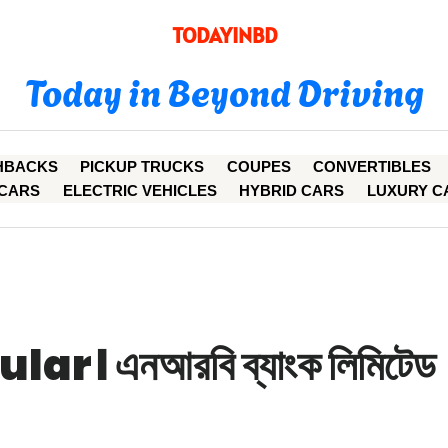
TODAYINBD
Today in Beyond Driving
HBACKS
PICKUP TRUCKS
COUPES
CONVERTIBLES
CARS
ELECTRIC VEHICLES
HYBRID CARS
LUXURY C
r। এনআরবি ব্যাংক লিমিটেড