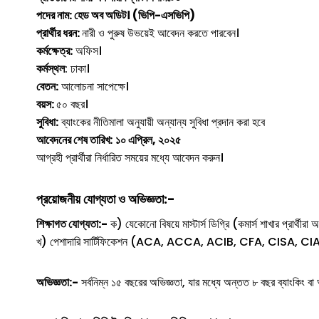
পদের নাম:
হেড অব অডিট।
(ভিপি-এসভিপি)
প্রার্থীর ধরন:
নারী ও পুরুষ উভয়েই আবেদন করতে পারবেন।
কর্মক্ষেত্র:
অফিস।
কর্মস্থল
: ঢাকা।
বেতন:
আলোচনা সাপেক্ষে।
বয়স:
৫০ বছর।
সুবিধা:
ব্যাংকের নীতিমালা অনুযায়ী অন্যান্য সুবিধা প্রদান করা হবে
আবেদনের শেষ তারিখ:
১০ এপ্রিল, ২০২৫
আগ্রহী প্রার্থীরা নির্ধারিত সময়ের মধ্যে আবেদন করুন।
প্রয়োজনীয় যোগ্যতা ও অভিজ্ঞতা:-
শিক্ষাগত যোগ্যতা:-
ক) যেকোনো বিষয়ে মাস্টার্স ডিগ্রি (কমার্স শাখার প্রার্থীরা 
খ) পেশাদারি সার্টিফিকেশন (ACA, ACCA, ACIB, CFA, CISA, CIA, 
অভিজ্ঞতা:-
সর্বনিম্ন ১৫ বছরের অভিজ্ঞতা, যার মধ্যে অন্তত ৮ বছর ব্যাংকিং বা আ