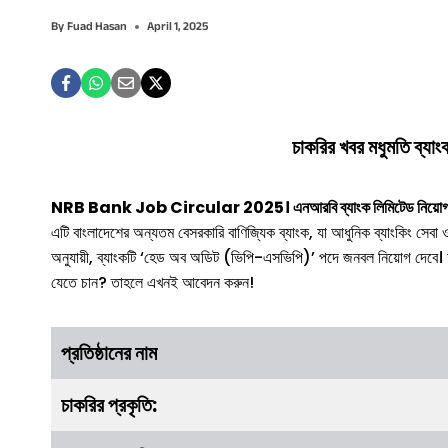
By
Fuad Hasan
April 1, 2025
চাকরির খবর মধুমতি ব্যাং
NRB Bank Job Circular 2025। এনআরবি ব্যাংক লিমিটেড নিয়োগ ব
এটি বাংলাদেশের অন্যতম বেসরকারি বাণিজ্যিক ব্যাংক, যা আধুনিক ব্যাংকি
অনুযায়ী, ব্যাংকটি ‘হেড অব অডিট (ভিপি-এসভিপি)’ পদে জনবল নিয়োগ দেবে। আগ
যেতে চান? তাহলে এখনই আবেদন করুন!
প্রতিষ্ঠানের নাম
চাকরির
প্রকৃতি
: