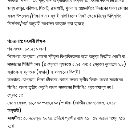
সহকারী শিক্ষক” এর শূন্যপদে অস্থায়ীভাবে নিম্নবর্ণিত বেতনস্কেলে নিয়োগের
জন্য রংপুর, বরিশাল, সিলেট, রাজশাহী, খুলনা ও ময়মনসিংহ বিভাগের সকল জেলার
সকল উপজেলা/শিক্ষা থানার স্থায়ী নাগরিকদের নিকট থেকে নিম্নে উল্লিখিত
নির্দেশনা/শর্ত অনুযায়ী দরখাস্ত আহবান করা হয়েছে।
পদের নাম: সহকারী শিক্ষক
পদ সংখ্যা: ১০,২১৯ জন।
শিক্ষাগত যোগ্যতা: কোনো স্বীকৃত বিশ্ববিদ্যালয় হতে অনূন্য দ্বিতীয় শ্রেণি বা
সমমানের সিজিপিএসহ (৪ স্কেলে ন্যূনতম ২.২৫ এবং ৫ স্কেলে ন্যূনতম ২.৮)
স্নাতক বা স্নাতক (সম্মান) বা সমমানের ডিগ্রী।
অন্যান্য যোগ্যতা: শিক্ষা জীবনের কোনো স্তরে তৃতীয় বিভাগ অথবা সমমানের
জিপিএ অথবা তৃতীয় শ্রেণি অথবা সমমানের সিজিপিএ গ্রহণযোগ্য নয়।
গ্রেড: ১৩
বেতন স্কেল: ১১,০০০–২৬,৫৯০/- টাকা (জাতীয় বেতনস্কেল, ২০১৫
অনুযায়ী)
বয়সসীমা:
৩০ নভেম্বর ২০২৫ তারিখে প্রার্থীর বয়স ২১–৩২ বছরের মধ্যে হতে
হবে।