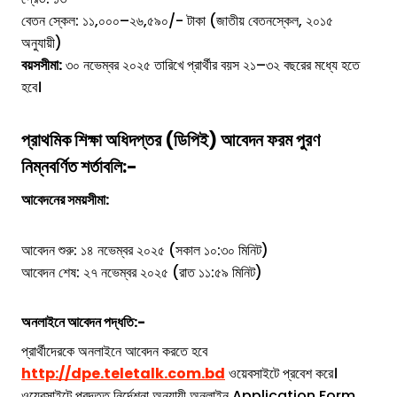
বেতন স্কেল: ১১,০০০–২৬,৫৯০/- টাকা (জাতীয় বেতনস্কেল, ২০১৫
অনুযায়ী)
বয়সসীমা:
৩০ নভেম্বর ২০২৫ তারিখে প্রার্থীর বয়স ২১–৩২ বছরের মধ্যে হতে
হবে।
প্রাথমিক শিক্ষা অধিদপ্তর (ডিপিই)
আবেদন ফরম পুরণ
নিম্নবর্ণিত শর্তাবলি:-
আবেদনের সময়সীমা:
আবেদন শুরু: ১৪ নভেম্বর ২০২৫ (সকাল ১০:৩০ মিনিট)
আবেদন শেষ: ২৭ নভেম্বর ২০২৫ (রাত ১১:৫৯ মিনিট)
অনলাইনে আবেদন পদ্ধতি:-
প্রার্থীদেরকে অনলাইনে আবেদন করতে হবে
http://dpe.teletalk.com.bd
ওয়েবসাইটে প্রবেশ করে।
ওয়েবসাইটে প্রদত্ত নির্দেশনা অনুযায়ী অনলাইন Application Form