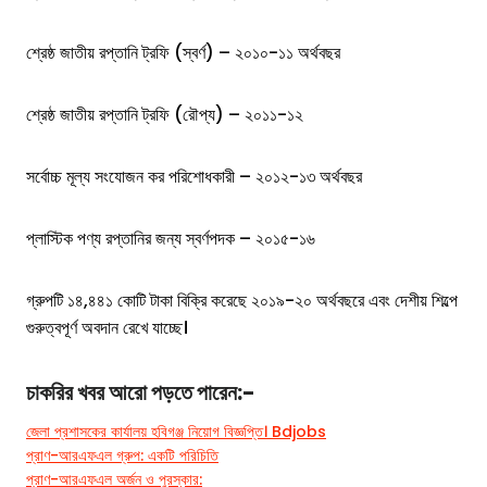
শ্রেষ্ঠ জাতীয় রপ্তানি ট্রফি (স্বর্ণ) – ২০১০-১১ অর্থবছর
শ্রেষ্ঠ জাতীয় রপ্তানি ট্রফি (রৌপ্য) – ২০১১-১২
সর্বোচ্চ মূল্য সংযোজন কর পরিশোধকারী – ২০১২-১৩ অর্থবছর
প্লাস্টিক পণ্য রপ্তানির জন্য স্বর্ণপদক – ২০১৫-১৬
গ্রুপটি ১৪,৪৪১ কোটি টাকা বিক্রি করেছে ২০১৯-২০ অর্থবছরে এবং দেশীয় শিল্পে
গুরুত্বপূর্ণ অবদান রেখে যাচ্ছে।
চাকরির খবর
আরো পড়তে পারেন:-
জেলা প্রশাসকের কার্যালয় হবিগঞ্জ নিয়োগ বিজ্ঞপ্তি। Bdjobs
প্রাণ-আরএফএল গ্রুপ: একটি পরিচিতি
প্রাণ-আরএফএল অর্জন ও পুরস্কার: