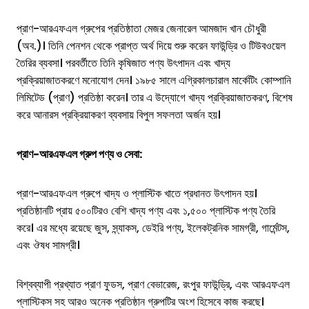
প্রাণ-আরএফএল গ্রুপের প্রতিষ্ঠাতা মেজর জেনারেল আমজাদ খান চৌধুরী
(অব.)। তিনি পেনশন থেকে প্রাপ্ত অর্থ দিয়ে শুরু করেন ফাউন্ড্রি ও টিউবওয়েল
তৈরির ব্যবসা। পরবর্তীতে তিনি কৃষিজাত পণ্য উৎপাদন এবং খাদ্য
প্রক্রিয়াজাতকরণে মনোযোগ দেন। ১৯৮৫ সালে এগ্রিকালচারাল মার্কেটিং কোম্পানি
লিমিটেড (প্রাণ) প্রতিষ্ঠা করেন। তার এ উদ্যোগে খাদ্য প্রক্রিয়াজাতকরণ, বিশেষ
করে আনারস প্রক্রিয়াকরণ ব্যবসায় বিপুল সফলতা অর্জন হয়।
প্রাণ-আরএফএল গ্রুপ পণ্য ও সেবা:
প্রাণ-আরএফএল গ্রুপে খাদ্য ও প্লাস্টিক খাতে প্রধানত উৎপাদন হয়।
প্রতিষ্ঠানটি প্রায় ৫০০টিরও বেশি খাদ্য পণ্য এবং ১,৫০০ প্লাস্টিক পণ্য তৈরি
করে। এর মধ্যে রয়েছে জুস, স্ন্যাকস, ডেইরি পণ্য, ইলেকট্রনিক সামগ্রী, গার্মেন্টস,
এবং ঔষধ সামগ্রী।
বিশ্বব্যাপী প্রখ্যাত প্রাণ ফুডস, প্রাণ বেভারেজ, রংপুর ফাউন্ড্রি, এবং আরএফএল
প্লাস্টিকস সহ আরও অনেক প্রতিষ্ঠান গ্রুপটির অংশ হিসেবে কাজ করছে।