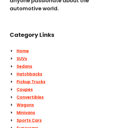
anyone passionate about the
automotive world.
Category Links
Home
SUVs
Sedans
Hatchbacks
Pickup Trucks
Coupes
Convertibles
Wagons
Minivans
Sports Cars