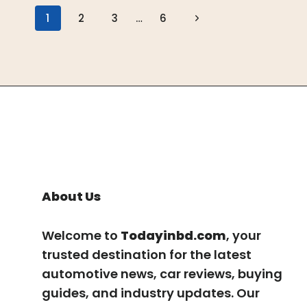
Page
Next
1
2
3
…
6
Navigation
Page
About Us
Welcome to
Todayinbd.com
, your
trusted destination for the latest
automotive news, car reviews, buying
guides, and industry updates. Our