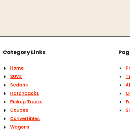
Category Links
Pag
Home
P
SUVs
T
Sedans
A
Hatchbacks
C
Pickup Trucks
Ed
Coupes
S
Convertibles
Wagons