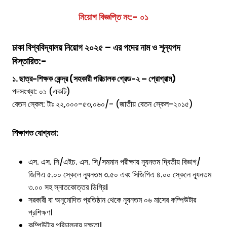
নিয়োগ বিজ্ঞপ্তি নং:- ০১
ঢাকা বিশ্ববিদ্যালয়
নিয়োগ ২০২৫ – এর পদের নাম ও শূন্যপদ
বিস্তারিত:-
১. ছাত্র-শিক্ষক কেন্দ্র (সহকারী পরিচালক গ্রেড-২ – প্রোগ্রাম)
পদসংখ্যা: ০১ (একটি)
বেতন স্কেল: টাঃ ২২,০০০-৫৩,০৬০/- (জাতীয় বেতন স্কেল-২০১৫)
শিক্ষাগত যোগ্যতা:
এস. এস. সি/এইচ. এস. সি/সমমান পরীক্ষায় ন্যূনতম দ্বিতীয় বিভাগ/
জিপিএ ৫.০০ স্কেলে ন্যূনতম ৩.৫০ এবং সিজিপিএ ৪.০০ স্কেলে ন্যূনতম
৩.০০ সহ স্নাতকোত্তর ডিগ্রি।
সরকারী বা অনুমোদিত প্রতিষ্ঠান থেকে ন্যূনতম ০৬ মাসের কম্পিউটার
প্রশিক্ষণ।
কম্পিউটার পরিচালনায় দক্ষতা।