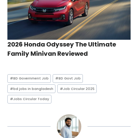
2026 Honda Odyssey The Ultimate
Family Minivan Reviewed
Post
#
BD Government Job
#
BD Govt Job
Tags:
#
bd jobs in bangladesh
#
Job Circular 2025
#
Jobs Circular Today