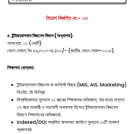
নিয়োগ বিজ্ঞপ্তি নং:- ০৩
৪. ইন্টারন্যাশনাল বিজনেস বিভাগ (অধ্যাপক)
পদসংখ্যা: ০১ (একটি)
বেতন স্কেল: টাঃ ৫৬,৫০০-৭৪,৪০০/- (জাতীয় বেতন স্কেল-২০১৫)
শিক্ষাগত যোগ্যতা:
ইন্টারন্যাশনাল বিজনেস বা সংশ্লিষ্ট বিষয়ে (MIS, AIS, Marketing)
পিএইচ. ডি ডিগ্রি।
বিশ্ববিদ্যালয়ে ন্যূনতম ১২ বছরের শিক্ষকতার অভিজ্ঞতা, যার মধ্যে অন্তত
০৭ বছর সহকারী ও সহযোগী অধ্যাপক হিসেবে ইন্টারন্যাশনাল বিজনেস
বিভাগে শিক্ষাদানের অভিজ্ঞতা।
Indexed/DOI সম্বলিত মানসম্মত জার্নালে ন্যূনতম ১২টি গবেষণা
প্রকাশনা।