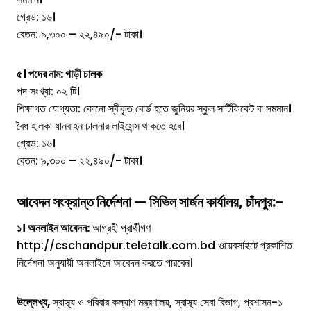
গ্রেড: ১৬।
বেতন: ৯,৩০০ – ২২,৪৯০/- টাকা।
৫। পদের নাম: গাড়ী চালক
পদ সংখ্যা: ০২ টি।
শিক্ষাগত যোগ্যতা: কোনো স্বীকৃত বোর্ড হতে জুনিয়র স্কুল সার্টিফিকেট বা সমমান।
বৈধ হালকা যানবাহন চালনার লাইসেন্স থাকতে হবে।
গ্রেড: ১৬।
বেতন: ৯,৩০০ – ২২,৪৯০/- টাকা।
আবেদন সংক্রান্ত নির্দেশনা — সিভিল সার্জন কার্যালয়, চাঁদপুর:-
১। অনলাইন আবেদন:
আগ্রহী প্রার্থীগণ
http://cschandpur.teletalk.com.bd ওয়েবসাইটে প্রকাশিত
নির্দেশনা অনুযায়ী অনলাইনে আবেদন করতে পারবেন।
উল্লেখ্য,
স্বাস্থ্য ও পরিবার কল্যাণ মন্ত্রণালয়, স্বাস্থ্য সেবা বিভাগ, প্রশাসন-১