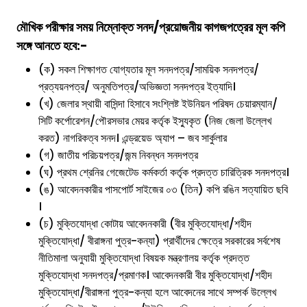
মৌখিক পরীক্ষার সময় নিম্নোক্ত সনদ/প্রয়োজনীয় কাগজপত্রের মূল কপি
সঙ্গে আনতে হবে:-
(ক) সকল শিক্ষাগত যোগ্যতার মূল সনদপত্র/সাময়িক সনদপত্র/
প্রত্যয়নপত্র/ অনুমতিপত্র/অভিজ্ঞতা সনদপত্র ইত্যাদি।
(খ) জেলার স্থায়ী বাসিন্দা হিসাবে সংশ্লিষ্ট ইউনিয়ন পরিষদ চেয়ারম্যান/
সিটি কর্পোরেশন/পৌরসভার মেয়র কর্তৃক ইস্যুকৃত (নিজ জেলা উল্লেখ
করত) নাগরিকত্ব সনদ। এন্ড্রয়েড অ্যাপ – জব সার্কুলার
(গ) জাতীয় পরিচয়পত্র/জন্ম নিবন্ধন সনদপত্র
(ঘ) প্রথম শ্রেনির গেজেটেড কর্মকর্তা কর্তৃক প্রদত্ত চারিত্রিক সনদপত্র।
(ঙ) আবেদনকারীর পাসপোর্ট সাইজের ০৩ (তিন) কপি রঙিন সত্যায়িত ছবি
।
(চ) মুক্তিযোদ্ধা কোটায় আবেদনকারী (বীর মুক্তিযোদ্ধা/শহীদ
মুক্তিযোদ্ধা/ বীরাঙ্গনা পুত্র-কন্যা) প্রার্থীদের ক্ষেত্রে সরকারের সর্বশেষ
নীতিমালা অনুযায়ী মুক্তিযোদ্ধা বিষয়ক মন্ত্রণালয় কর্তৃক প্রদত্ত
মুক্তিযোদ্ধা সনদপত্র/প্রমাণক। আবেদনকারী বীর মুক্তিযোদ্ধা/শহীদ
মুক্তিযোদ্ধা/বীরাঙ্গনা পুত্র-কন্যা হলে আবেদনের সাথে সম্পর্ক উল্লেখ