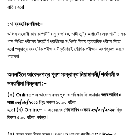
বাতিল হবে।
১০। ব্যবহারিক পরীক্ষা:-
অফিস সহকারী কাম কম্পিউটার মুদ্রাক্ষরিক, ডাটা এন্ট্রি অপারেটর এবং গাড়ী চালক
পদে লিখিত পরীক্ষায় উত্তীর্ণ প্রার্থীদের সংশ্লিষ্ট বিষয়ে ব্যবহারিক পরীক্ষা দিতে
হবে। শুধুমাত্র ব্যবহারিক পরীক্ষায় উত্তীর্ণরাই মৌখিক পরীক্ষায় অংশগ্রহণ করতে
পারবেন।
অনলাইনে আবেদনপত্র পূরণ সংক্রান্ত নিয়ামাবলী/শর্তাবলী ও
সময়সীমা নিম্নরূপ :-
(ক) Online- এ আবেদন ফরম পূরণ ও পরীক্ষার ফি জমাদান
শুরুর তারিখ ও
সময় ০৬/০৮/২০১৫
খ্রিঃ সকাল ১০.০০ ঘটিকা
হতে। (খ) Online- এ আবেদনের
শেষ তারিখ ও সময় ২৬/০৮/২০২৫
খ্রিঃ
বিকাল ৫.০০ ঘটিকা পর্যন্ত ।
(গ) উক্ত সময় সীমার মধ্যে User ID প্রাপ্ত প্রার্থীগণ Online- এ