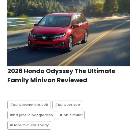
2026 Honda Odyssey The Ultimate
Family Minivan Reviewed
Post
#
BD Government Job
#
BD Govt Job
Tags:
#
bd jobs in bangladesh
#
job circular
#
Jobs Circular Today