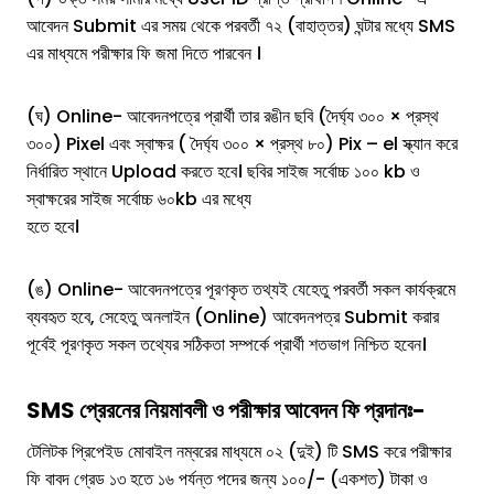
আবেদন Submit এর সময় থেকে পরবর্তী ৭২ (বাহাত্তর) ঘন্টার মধ্যে SMS
এর মাধ্যমে পরীক্ষার ফি জমা দিতে পারবেন ।
(ঘ) Online- আবেদনপত্রে প্রার্থী তার রঙীন ছবি (দৈর্ঘ্য ৩০০ × প্রস্থ
৩০০) Pixel এবং স্বাক্ষর ( দৈর্ঘ্য ৩০০ × প্রস্থ ৮০) Pix – el স্ক্যান করে
নির্ধারিত স্থানে Upload করতে হবে। ছবির সাইজ সর্বোচ্চ ১০০ kb ও
স্বাক্ষরের সাইজ সর্বোচ্চ ৬০kb এর মধ্যে
হতে হবে।
(ঙ) Online- আবেদনপত্রে পূরণকৃত তথ্যই যেহেতু পরবর্তী সকল কার্যক্রমে
ব্যবহৃত হবে, সেহেতু অনলাইন (Online) আবেদনপত্র Submit করার
পূর্বেই পূরণকৃত সকল তথ্যের সঠিকতা সম্পর্কে প্রার্থী শতভাগ নিশ্চিত হবেন।
SMS প্রেরনের নিয়মাবলী ও পরীক্ষার আবেদন ফি প্রদানঃ-
টেলিটক প্রিপেইড মোবাইল নম্বরের মাধ্যমে ০২ (দুই) টি SMS করে পরীক্ষার
ফি বাবদ গ্রেড ১৩ হতে ১৬ পর্যন্ত পদের জন্য ১০০/- (একশত) টাকা ও