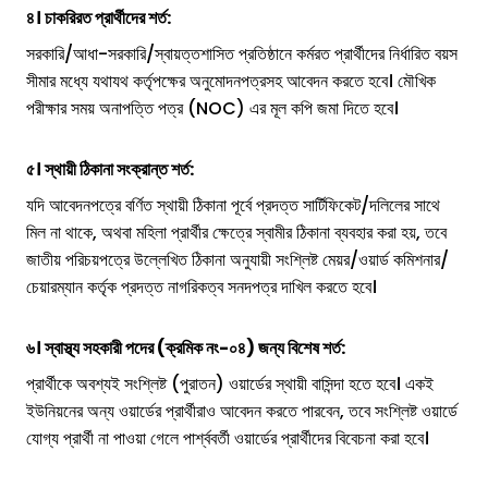
৪। চাকরিরত প্রার্থীদের শর্ত:
সরকারি/আধা-সরকারি/স্বায়ত্তশাসিত প্রতিষ্ঠানে কর্মরত প্রার্থীদের নির্ধারিত বয়স
সীমার মধ্যে যথাযথ কর্তৃপক্ষের অনুমোদনপত্রসহ আবেদন করতে হবে। মৌখিক
পরীক্ষার সময় অনাপত্তি পত্র (NOC) এর মূল কপি জমা দিতে হবে।
৫। স্থায়ী ঠিকানা সংক্রান্ত শর্ত:
যদি আবেদনপত্রে বর্ণিত স্থায়ী ঠিকানা পূর্বে প্রদত্ত সার্টিফিকেট/দলিলের সাথে
মিল না থাকে, অথবা মহিলা প্রার্থীর ক্ষেত্রে স্বামীর ঠিকানা ব্যবহার করা হয়, তবে
জাতীয় পরিচয়পত্রে উল্লেখিত ঠিকানা অনুযায়ী সংশ্লিষ্ট মেয়র/ওয়ার্ড কমিশনার/
চেয়ারম্যান কর্তৃক প্রদত্ত নাগরিকত্ব সনদপত্র দাখিল করতে হবে।
৬। স্বাস্থ্য সহকারী পদের (ক্রমিক নং-০৪) জন্য বিশেষ শর্ত:
প্রার্থীকে অবশ্যই সংশ্লিষ্ট (পুরাতন) ওয়ার্ডের স্থায়ী বাসিন্দা হতে হবে। একই
ইউনিয়নের অন্য ওয়ার্ডের প্রার্থীরাও আবেদন করতে পারবেন, তবে সংশ্লিষ্ট ওয়ার্ডে
যোগ্য প্রার্থী না পাওয়া গেলে পার্শ্ববর্তী ওয়ার্ডের প্রার্থীদের বিবেচনা করা হবে।