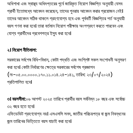
অধিশাখা এবং স্বাস্থ্য অধিদপ্তরের পূর্বে জারিকৃত নিয়োগ বিজ্ঞপ্তি অনুযায়ী যেসব
প্রার্থী ইতোমধ্যে আবেদন করেছেন, তাদের পুনরায় আবেদন করার প্রয়োজন নেই।
তাদের আবেদন সঠিক থাকলে গ্রহণযোগ্য হবে এবং পূর্ববর্তী বিজ্ঞপ্তির শর্ত অনুযায়ী
বয়স গণনা করা হবে। তারা বর্তমান নিয়োগ পরীক্ষায় অংশগ্রহণ করতে পারবেন এবং
যোগ্য প্রার্থীদের প্রবেশপত্র ইস্যু করা হবে।
২। নিয়োগ নীতিমালা:
সরকারের সর্বশেষ বিধি-বিধান, কোটা পদ্ধতি এবং সংশ্লিষ্ট সকল সংশোধনী অনুসরণ
করা হবে। কোটা নির্ধারণের ক্ষেত্রে সরকারের সর্বশেষ প্রজ্ঞাপন
(নং-০৫.০০.০০০০.১৭০.১১.০১৪.২৪-১৪১, তারিখ: ২৩/০৭/২০২৪)
প্রতিপালিত হবে।
৩। বয়সসীমা:
০৬ আগস্ট ২০২৫ তারিখে প্রার্থীর বয়স সর্বনিম্ন ১৮ বছর এবং সর্বোচ্চ
৩২ বছর হতে হবে।
এফিডেভিট গ্রহণযোগ্য নয়। এসএসসি সনদ, জাতীয় পরিচয়পত্র বা জন্ম নিবন্ধনের
জন্ম তারিখের ভিত্তিতে বয়স যাচাই করা হবে।