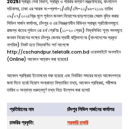
2025।
স্বাস্থ্য সেবা বিভাগ, স্বাস্থ্য ও পরিবার কল্যাণ মন্ত্রণালয়ের, বাংলাদেশ
সচিবালয়, ঢাকা এর স্মারক নং-প্রশা-১/এডি/২সি-২২/৯৬-২১২৯ তারিখ
০৯/০৭/২০২৫খ্রিঃ মূলে পূর্বতন জনবল নিয়োগের ছাড়পত্রের মেয়াদ বৃদ্ধি করায়
সিভিল সার্জন কার্যালয়, চাঁদপুর ও এর নিয়ন্ত্রণাধীন বিভিন্ন স্বাস্থ্য প্রতিষ্ঠানসমূহে
রাজস্ব খাতের পূর্বতন ৩য় ৪র্থ শ্রেণির (১১-২০ গ্রেড) নিম্নলিখিত শূন্য পদসমূহে
জনবল নিয়োগের লক্ষ্যে চাঁদপুর জেলার স্থায়ী বাসিন্দাগণের (বাংলাদেশের প্রকৃত
নাগরিক) নিকট হতে নিম্নবর্ণিত শর্ত সাপেক্ষে
http://cschandpur.teletalk.com.bd ওয়েবসাইটে অনলাইন
(Online) আবেদন আহ্বান করা হয়েছে।
আবেদন প্রক্রিয়া ইতোমধ্যে শুরু হয়েছে এবং নির্ধারিত সময়ের মধ্যে আবেদনপত্র
জমা দিতে হবে। নিয়োগ সংক্রান্ত বিস্তারিত তথ্য, আবেদন প্রক্রিয়া, পরীক্ষার
তারিখ ও অন্যান্য গুরুত্বপূর্ণ তথ্য নিচে উল্লেখ করা হলো।
প্রতিষ্ঠানের নাম
চাঁদপুর সিভিল সার্জনের কার্যালয়
চাকরির
প্রকৃতি
:
সরকারি চাকরি