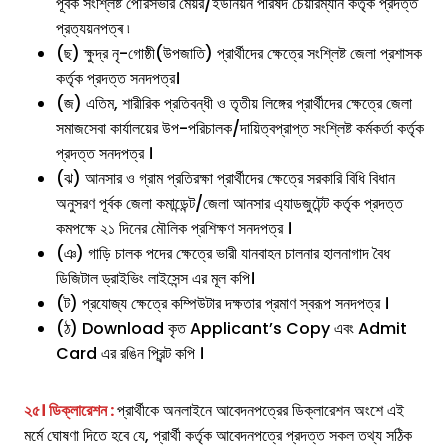
পূর্বক সংশ্লিষ্ট পৌরসভার মেয়র/ইউনিয়ন পরিষদ চেয়ারম্যান কর্তৃক প্রদত্ত
প্রত্যয়নপত্ৰ ৷
(ছ) ক্ষুদ্র নৃ-গোষ্ঠী(উপজাতি) প্রার্থীদের ক্ষেত্রে সংশ্লিষ্ট জেলা প্রশাসক
কর্তৃক প্রদত্ত সনদপত্র।
(জ) এতিম, শারীরিক প্রতিবন্ধী ও তৃতীয় লিঙ্গের প্রার্থীদের ক্ষেত্রে জেলা
সমাজসেবা কার্যালয়ের উপ-পরিচালক/দায়িত্বপ্রাপ্ত সংশ্লিষ্ট কর্মকর্তা কর্তৃক
প্রদত্ত সনদপত্র ।
(ঝ) আনসার ও গ্রাম প্রতিরক্ষা প্রার্থীদের ক্ষেত্রে সরকারি বিধি বিধান
অনুসরণ পূর্বক জেলা কমান্ডেন্ট/জেলা আনসার এ্যাডজুটেন্ট কর্তৃক প্রদত্ত
কমপক্ষে ২১ দিনের মৌলিক প্রশিক্ষণ সনদপত্র ।
(ঞ) গাড়ি চালক পদের ক্ষেত্রে ভারী যানবাহন চালনার হালনাগাদ বৈধ
ডিজিটাল ড্রাইভিং লাইসেন্স এর মূল কপি।
(ট) প্রযোজ্য ক্ষেত্রে কম্পিউটার দক্ষতার প্রমাণ স্বরূপ সনদপত্র ।
(ঠ) Download কৃত Applicant’s Copy এবং Admit
Card এর রঙিন প্রিন্ট কপি ।
২৫। ডিক্লারেশন :
প্রার্থীকে অনলাইনে আবেদনপত্রের ডিক্লারেশন অংশে এই
মর্মে ঘোষণা দিতে হবে যে, প্রার্থী কর্তৃক আবেদনপত্রে প্রদত্ত সকল তথ্য সঠিক