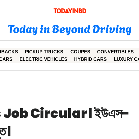
TODAYINBD
Today in Beyond Driving
HBACKS
PICKUP TRUCKS
COUPES
CONVERTIBLES
CARS
ELECTRIC VEHICLES
HYBRID CARS
LUXURY C
 Job Circular। ইউএস-
তি।