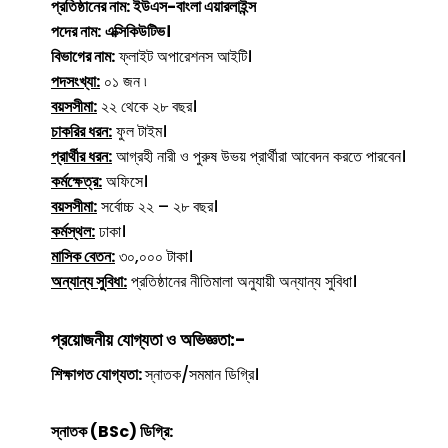
প্রতিষ্ঠানের নাম:
ইউএস-বাংলা এয়ারলাইন্স
পদের নাম:
এক্সিকিউটিভ।
বিভাগের নাম:
ফ্লাইট অপারেশনস আইটি।
পদসংখ্যা:
০১ জন ৷
বয়সসীমা:
২২ থেকে ২৮ বছর।
চাকরির ধরন:
ফুল টাইম।
প্রার্থীর ধরন:
আগ্রহী নারী ও পুরুষ উভয় প্রার্থীরা আবেদন করতে পারবেন।
কর্মক্ষেত্র:
অফিসে।
বয়সসীমা:
সর্বোচ্চ ২২ – ২৮ বছর।
কর্মস্থল:
ঢাকা।
মাসিক বেতন:
৩০,০০০ টাকা।
অন্যান্য সুবিধা:
প্রতিষ্ঠানের নীতিমালা অনুযায়ী অন্যান্য সুবিধা।
প্রয়োজনীয় যোগ্যতা ও অভিজ্ঞতা:-
শিক্ষাগত যোগ্যতা:
স্নাতক/সমমান ডিগ্রি।
স্নাতক (BSc) ডিগ্রি: