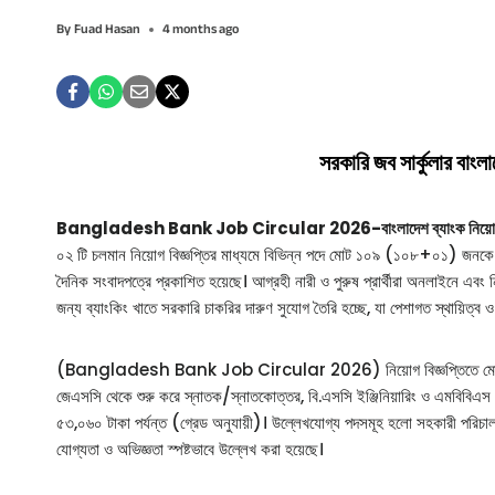
By
Fuad Hasan
4 months ago
সরকারি জব সার্কুলার বাংল
Bangladesh Bank Job Circular 2026-বাংলাদেশ ব্যাংক নিয়োগ বিজ্ঞপ্ত
০২ টি চলমান নিয়োগ বিজ্ঞপ্তির মাধ্যমে বিভিন্ন পদে মোট ১০৯ (১০৮+০১) জনক
দৈনিক সংবাদপত্রে প্রকাশিত হয়েছে। আগ্রহী নারী ও পুরুষ প্রার্থীরা অনলাইনে এবং
জন্য ব্যাংকিং খাতে সরকারি চাকরির দারুণ সুযোগ তৈরি হচ্ছে, যা পেশাগত স্থায়িত্ব ও
(Bangladesh Bank Job Circular 2026) নিয়োগ বিজ্ঞপ্তিতে ম
জেএসসি থেকে শুরু করে স্নাতক/স্নাতকোত্তর, বি.এসসি ইঞ্জিনিয়ারিং ও এমবিবিএস প
৫৩,০৬০ টাকা পর্যন্ত (গ্রেড অনুযায়ী)। উল্লেখযোগ্য পদসমূহ হলো সহকারী পরিচালক, 
যোগ্যতা ও অভিজ্ঞতা স্পষ্টভাবে উল্লেখ করা হয়েছে।