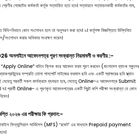
ীর গেজেটেড কর্মকর্তা কর্তৃক সত্যায়িত হতে হবে। সত্যায়নে সত্যায়নকারী কর্মকর্তার নাম,
রান্ত বিধি-বিধানে কোন সংশোধন হলে তা অনুসরণ করা হবে। ৯। কর্তৃপক্ষ বিজ্ঞপ্তিতে উল্লিখিত
বাতিল/সংশোধন করার অধিকার সংরক্ষণ করেন।
ে আবেদনপত্র পূরণ সংক্রান্ত নিয়মাবলী ও করণীয় :-
“Apply Online” বাটনে ক্লিক করে আবেদন ফরম পূরণ করবেন (বাংলাদেশ ব্যাংক স্কুলে
যাকগ্রাউন্ডের সম্প্রতি তোলা পাসপোর্ট সাইজের ফরমাল ছবি এবং একটি স্বাক্ষরের ছবি স্ক্যান
ই যেহেতু পরবর্তী সকল কার্যক্রমে ব্যবহৃত হবে, সেহেতু Online-এ আবেদনপত্র Submit
েন। ঘ। প্রার্থী Online- এ পূরণকৃত আবেদনপত্রের একটি প্রিন্ট কপি পরীক্ষা সংক্রান্ত যে কোন
দিবেন।
জ্ঞপ্তি ২০২৬ এর পরীক্ষার ফি প্রদান:-
 মোবাইল ফিন্যান্সিয়াল সার্ভিসেস (MFS) ‘রকেট’ এর মাধ্যমে Prepaid payment
হবে।