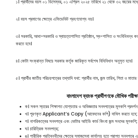
১। প্রার্থীদের বয়স ০১ ডিসেম্বর, ০১ এপ্রিল ২০২৫ তারিখে ২১ থেকে ৩২ বছরের মধ্
২। বয়স প্রমাণের ক্ষেত্রে এফিডেভিট গ্রহণযোগ্য নয়।
৩। সরকারি, আধা-সরকারি ও স্বায়ত্তশাসিত প্রতিষ্ঠান, স্ব-শাসিত ও সংবিধিবন্ধ কর্ত
করতে হবে।
৪। কোটা সংক্রান্ত বিষয়ে সরকার কর্তৃক জারিকৃত সর্বশেষ বিধিবিধান অনুসৃত হবে।
৫। প্রার্থীর জাতীয় পরিচয়পত্রের তথ্যাদি যথা: প্রার্থীর নাম, জন্ম তারিখ, পিতা ও 
বাংলাদেশ ব্যাংক প্রার্থীগণকে মৌখিক পরীক্
ক। সকল স্তরের শিক্ষাগত যোগ্যতার ও অভিজ্ঞতার সনদপত্রের মূলকপি প্রদর্শ
খ। পূরণকৃত Applicant’s Copy (আবেদনের কপি) দাখিল করতে হবে;
গ। নাগরিকত্বের সনদপত্র এবং ভোটার আইডি কার্ড কিংবা জন্ম সনদের মূলকপি;
ঘ। চারিত্রিক সনদপত্র;
ঙ। শারীরিক প্রতিবন্ধীদের ক্ষেত্রে সমাজসেবা কার্যালয় হতে প্রাপ্ত সনদপত্র এ