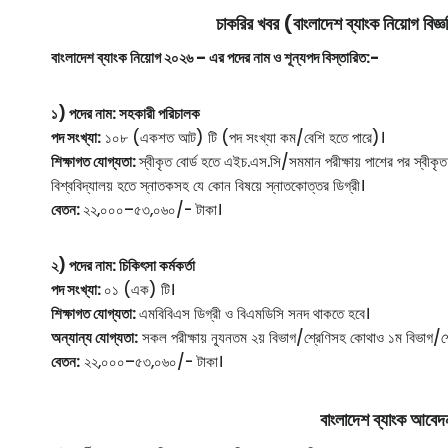
চাকরির খবর (বাংলাদেশ ব্যাংক নিয়
বাংলাদেশ ব্যাংক নিয়োগ ২০২৬ – এর পদের নাম ও শূন্যপদ বিস্তারিত:-
১) পদের নাম: সহকারী পরিচালক
পদ সংখ্যা:
১০৮ (একশত আট) টি (পদ সংখ্যা কম/বেশি হতে পারে)।
শিক্ষাগত যোগ্যতা:
স্বীকৃত বোর্ড হতে এইচ.এস.সি/সমমান পরীক্ষায় পাশের পর স্বীকৃ
বিশ্ববিদ্যালয় হতে স্নাতকসহ যে কোন বিষয়ে স্নাতকোত্তর ডিগ্রী।
বেতন:
২২,০০০–৫৩,০৬০/- টাকা।
২) পদের নাম: চিকিৎসা কর্মকর্তা
পদ সংখ্যা:
০১ (এক) টি।
শিক্ষাগত যোগ্যতা:
এমবিবিএস ডিগ্রী ও বিএমডিসি সনদ থাকতে হবে।
অন্যান্য যোগ্যতা:
সকল পরীক্ষায় ন্যূনতম ২য় বিভাগ/শ্রেণিসহ কোথাও ১ম বিভাগ/শ্র
বেতন:
২২,০০০–৫৩,০৬০/- টাকা।
বাংলাদেশ ব্যাংক আবেদন