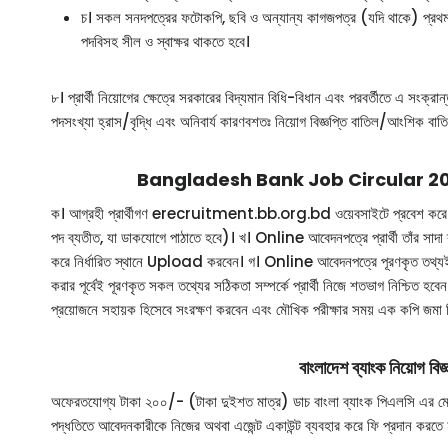
চ। সকল সনদপত্রের ফটোকপি, ছবি ও অন্যান্য কাগজপত্র (যদি থাকে) প্রথম শ্রেণ
পদবিসহ সীল ও স্বাক্ষর থাকতে হবে।
৮। প্রার্থী নিয়োগের ক্ষেত্রে সরকারের বিদ্যমান বিধি-বিধান এবং পরবর্তীতে এ সংক্
পদসংখ্যা হ্রাস/বৃদ্ধি এবং অনিবার্য কারণবশতঃ নিয়োগ বিজ্ঞপ্তি বাতিল/আংশিক 
Bangladesh Bank Job Circular 2026 অনলাইন
ক। আগ্রহী প্রার্থীগণ erecruitment.bb.org.bd ওয়েবসাইটে প্রবেশ করে 
পদ ব্যতীত, যা ডাকযোগে পাঠাতে হবে)। খ। Online আবেদনপত্রে প্রার্থী তাঁর সাদা ব্
করে নির্ধারিত স্থানে Upload করবেন। গ। Online আবেদনপত্রে পূরণকৃত তথ্য
করার পূর্বেই পূরণকৃত সকল তথ্যের সঠিকতা সম্পর্কে প্রার্থী নিজে শতভাগ নিশ্চিত হব
প্রয়োজনে সহায়ক হিসেবে সংরক্ষণ করবেন এবং মৌখিক পরীক্ষার সময় এক কপি জমা 
বাংলাদেশ ব্যাংক নিয়োগ বি
অফেরতযোগ্য টাকা ২০০/- (টাকা দুইশত মাত্র) ডাচ বাংলা ব্যাংক পিএলসি এর
পদ্ধতিতে আবেদনকারীকে নিজের অথবা এজেন্ট একাউন্ট ব্যবহার করে ফি প্রদান করতে 