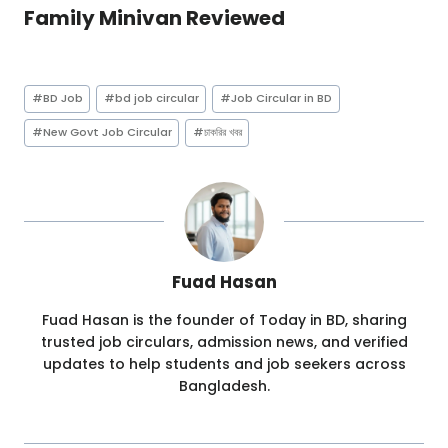
Family Minivan Reviewed
Post
#
BD Job
#
bd job circular
#
Job Circular in BD
Tags:
#
New Govt Job Circular
#
চাকরির খবর
Fuad Hasan
Fuad Hasan is the founder of Today in BD, sharing
trusted job circulars, admission news, and verified
updates to help students and job seekers across
Bangladesh.