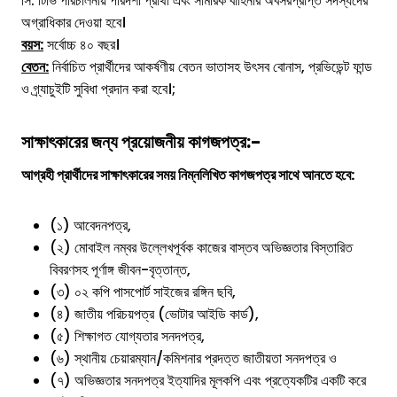
সি. টিভি পরিচালনায় পারদর্শী প্রার্থী এবং সামরিক বাহিনীর অবসরপ্রাপ্ত সদস্যদের
অগ্রাধিকার দেওয়া হবে।
বয়স:
সর্বোচ্চ ৪০ বছর।
বেতন:
নির্বাচিত প্রার্থীদের আকর্ষণীয় বেতন ভাতাসহ উৎসব বোনাস, প্রভিডেন্ট ফান্ড
ও গ্র্যাচুইটি সুবিধা প্রদান করা হবে।;
সাক্ষাৎকারের জন্য প্রয়োজনীয় কাগজপত্র:-
আগ্রহী প্রার্থীদের সাক্ষাৎকারের সময় নিম্নলিখিত কাগজপত্র সাথে আনতে হবে:
(১) আবেদনপত্র,
(২) মোবাইল নম্বর উল্লেখপূর্বক কাজের বাস্তব অভিজ্ঞতার বিস্তারিত
বিবরণসহ পূর্ণাঙ্গ জীবন-বৃত্তান্ত,
(৩) ০২ কপি পাসপোর্ট সাইজের রঙ্গিন ছবি,
(৪) জাতীয় পরিচয়পত্র (ভোটার আইডি কার্ড),
(৫) শিক্ষাগত যোগ্যতার সনদপত্র,
(৬) স্থানীয় চেয়ারম্যান/কমিশনার প্রদত্ত জাতীয়তা সনদপত্র ও
(৭) অভিজ্ঞতার সনদপত্র ইত্যাদির মূলকপি এবং প্রত্যেকটির একটি করে