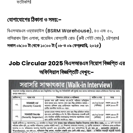
ফটোকপি।
যোগাযোগের ঠিকানা ও সময়:-
বিএসআরএম ওয়্যারহাউস (BSRM Warehouse), ৪৩ এবং ৫০,
নাসিরাবাদ শিল্প এলাকা, বায়েজিদ বোস্তামী রোড (রুবী গেইট মোড়), চট্টগ্রাম।
সকাল ০৯:০০ টা থেকে ১০:০০ টা (০৮ ও ০৯ ফেব্রুয়ারি, ২০২৫)
Job Circular 2025
বিএসআরএম
নিয়োগ বিজ্ঞপ্তি এর
অফিসিয়াল বিজ্ঞপ্তিটি দেখুন:-