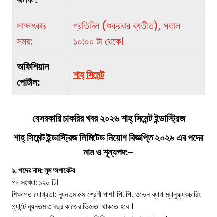
জনবল:
সাক্ষাৎকার
প্রতিদিন (শুক্রবার ব্যতীত), সকাল
সময়:
১০:০০ টা থেকে।
অফিশিয়াল
শাহ্ সিমেন্ট
পোর্টাল:
বেসরকারি চাকরির খবর ২০২
৬
শাহ্ সিমেন্ট ইন্ডাস্ট্রিজ
শাহ্ সিমেন্ট ইন্ডাস্ট্রিজ লিমিটেড
নিয়োগ বিজ্ঞপ্তি
২০২৬ এর পদের
নাম ও শূন্যপদ:-
১. পদের নাম: লুম অপারেটর
পদ সংখ্যা:
১২০ টি।
শিক্ষাগত যোগ্যতা:
ন্যূনতম ৫ম শ্রেণী পাশ। পি. পি. ওভেন ব্যাগ ম্যানুফ্যকচারিং
প্ল্যান্টে ন্যূনতম ৩ বছর কাজের ভিজ্ঞতা থাকতে হবে ।