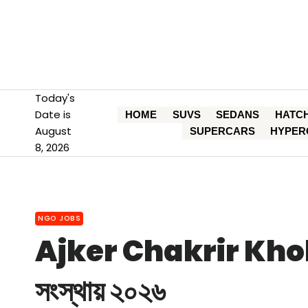
Skip
to
content
Today's
Date is
HOME
SUVS
SEDANS
HATC
August
SUPERCARS
HYPER
8, 2026
NGO JOBS
Ajker Chakrir Khobor।
সংস্থায় ২০২৬