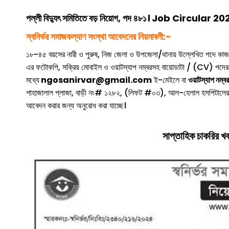
পল্লী বিদ্যুৎ সমিতিতে বড় নিয়োগ, পদ ৪৮১। Job Circular 2
স্বনির্ভর সমাজকল্যাণ সংস্থা আবেদনের নিয়মাবলী:-
১৮-৪৫ বয়সের নারী ও পুরুষ, নিজ জেলা ও উপজেলা/থানায় উল্লেখিত পদে কাজ ক
এর ফটোকপি, সক্রিয় মোবাইল ও ওয়াটস্যাপ নম্বরসহ বায়োডাটা / (CV) পদের 
মধ্যে
ngosanirvar@gmail.com
ই-মেইলে বা
ওয়াটস্যাপ নম
শাহাজালাল প্লাজা, বাড়ী নং# ১২৮২, (লিফট #০৩), আল-হেলাল হসপিটালের উল্
আবেদন করার জন্য অনুরোধ করা যাচ্ছে।
সাপ্তাহিক চাকরির খবর