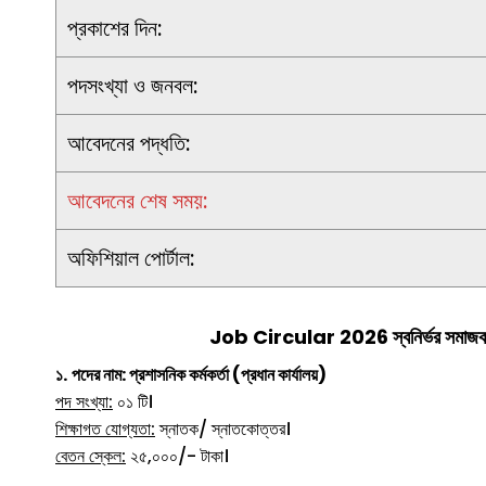
প্রকাশের দিন:
পদসংখ্যা ও জনবল:
আবেদনের পদ্ধতি:
আবেদনের শেষ সময়:
অফিশিয়াল পোর্টাল:
Job Circular 2026
স্বনির্ভর সমাজ
১.
পদের নাম:
প্রশাসনিক কর্মকর্তা (প্রধান কার্যালয়)
পদ সংখ্যা:
০১ টি।
শিক্ষাগত যোগ্যতা:
স্নাতক/ স্নাতকোত্তর।
বেতন স্কেল:
২৫,০০০/- টাকা।