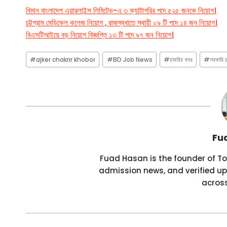
বিমান বাংলাদেশ এয়ারলাইন্স লিমিটেড-এ ৩ ক্যাটাগরির পদে ৫২৫ জনকে নিয়োগ।
চট্টগ্রাম মেডিকেল কলেজ নিয়োগ , রাজস্বখাতে স্থায়ী ০৯ টি পদে ১৪ জন নিয়োগ।
বিএসটিআইয়ে বড় নিয়োগ বিজ্ঞপ্তি ১৩ টি পদে ৯৭ জন নিয়োগ।
Post
#
ajker chakrir khobor
#
BD Job News
#
চাকরির খবর
#
সরকারি 
Tags:
Fu
Fuad Hasan is the founder of Tod
admission news, and verified up
acros