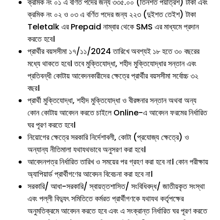
ক্রমিক নং ০১ এ বর্ণিত পদের জন্য ৩৩৫.০০ (তিনশত পঁয়ত্রিশ) টাকা এবং
ক্রমিক নং ০২ ও ০৩ এ বর্ণিত পদের জন্য ২২৩ (দুইশত তেইশ) টাকা
Teletalk এর Prepaid নাম্বার থেকে SMS এর মাধ্যমে প্রদান
করতে হবে।
প্রার্থীর বয়সসীমা ১৭/১১/2024 তারিখে অবশ্যই ১৮ হতে ৩০ বছরের
মধ্যে থাকতে হবে। তবে মুক্তিযোদ্ধা, শহীদ মুক্তিযোদ্ধার সন্তান এবং
প্রতিবন্ধী কোটায় আবেদনকারীদের ক্ষেত্রে প্রার্থীর বয়সসীমা সর্বোচ্চ ৩২
বছর।
প্রার্থী মুক্তিযোদ্ধা, শহীদ মুক্তিযোদ্ধা ও বীরঙ্গনার সন্তান অথবা অন্য
কোন কোটায় আবেদন করতে চাইলে Online-এ আবেদন ফরমের নির্ধারিত
ঘর পূরণ করতে হবে।
নিয়োগের ক্ষেত্রে সরকারি নির্দেশাবলী, কোটা (প্রযোজ্য ক্ষেত্রে) ও
অন্যান্য নীতিমালা যথাযথভাবে অনুসরণ করা হবে।
আবেদনপত্র নির্ধারিত তারিখ ও সময়ের পর গ্রহণ করা হবে না। কোন পরীক্ষায়
অ্যাপিয়ার্ড প্রার্থীগণের আবেদন বিবেচনা করা হবে না।
সরকারি/ আধা-সরকারি/ স্বায়ত্তশাসিত/ সংবিধিবদ্ধ/ জাতীয়কৃত সংস্থা
এবং পল্লী বিদ্যুৎ সমিতিতে কর্মরত প্রার্থীগণকে যথাযথ কর্তৃপক্ষের
অনুমতিক্রমে আবেদন করতে হবে এবং এ সংক্রান্ত নির্ধারিত ঘর পূরণ করতে