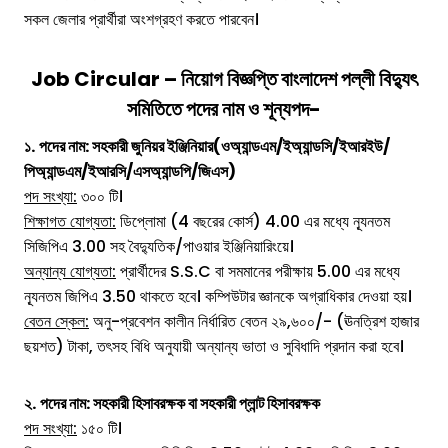
সকল জেলার প্রার্থীরা অংশগ্রহণ করতে পারবেন।
Job Circular – নিয়োগ বিজ্ঞপ্তি
বাংলাদেশ
পল্লী বিদ্যুৎ
সমিতিতে
পদের নাম ও শূন্যপদ-
১.
পদের নাম: সহকারী জুনিয়র ইঞ্জিনিয়ার(ওঅ্যান্ডএম/ইঅ্যান্ডসি/ইআরইউ/
পিঅ্যান্ডএম/ইআরসি/এসঅ্যান্ডপি/জিএস)
পদ সংখ্যা:
৩০০ টি।
শিক্ষাগত যোগ্যতা:
ডিপ্লোমা (4 বছরের কোর্স) 4.00 এর মধ্যে ন্যূনতম
সিজিপিএ 3.00 সহ বৈদ্যুতিক/পাওয়ার ইঞ্জিনিয়ারিংয়ে।
অন্যান্য যোগ্যতা:
প্রার্থীদের S.S.C বা সমমানের পরীক্ষায় 5.00 এর মধ্যে
ন্যূনতম জিপিএ 3.50 থাকতে হবে। কম্পিউটার জ্ঞানকে অগ্রাধিকার দেওয়া হয়।
বেতন স্কেল:
অনু-প্রবেশন কালীন নির্ধারিত বেতন ২৯,৬০০/- (ঊনত্রিশ হাজার
ছয়শত) টাকা, তৎসহ বিধি অনুযায়ী অন্যান্য ভাতা ও সুবিধাদি প্রদান করা হবে।
২.
পদের নাম: সহকারী হিসাবরক্ষক বা সহকারী প্লান্ট হিসাবরক্ষক
পদ সংখ্যা:
১৫০ টি।