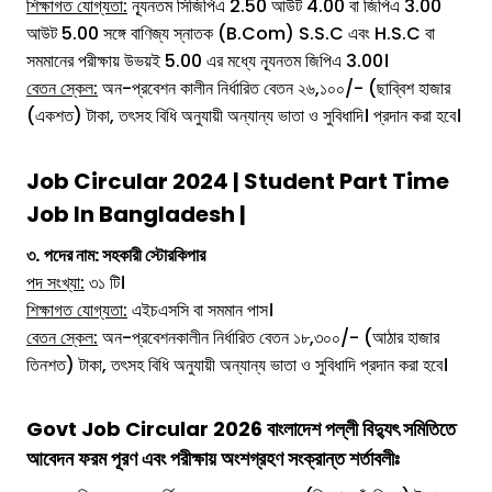
শিক্ষাগত যোগ্যতা:
ন্যূনতম সিজিপিএ 2.50 আউট 4.00 বা জিপিএ 3.00
আউট 5.00 সঙ্গে বাণিজ্য স্নাতক (B.Com) S.S.C এবং H.S.C বা
সমমানের পরীক্ষায় উভয়ই 5.00 এর মধ্যে ন্যূনতম জিপিএ 3.00।
বেতন স্কেল:
অন-প্রবেশন কালীন নির্ধারিত বেতন ২৬,১০০/- (ছাব্বিশ হাজার
(একশত) টাকা, তৎসহ বিধি অনুযায়ী অন্যান্য ভাতা ও সুবিধাদি। প্রদান করা হবে।
Job Circular 2024 | Student Part Time
Job In Bangladesh |
৩.
পদের নাম: সহকারী স্টোরকিপার
পদ সংখ্যা:
৩১ টি।
শিক্ষাগত যোগ্যতা:
এইচএসসি বা সমমান পাস।
বেতন স্কেল:
অন-প্রবেশনকালীন নির্ধারিত বেতন ১৮,৩০০/- (আঠার হাজার
তিনশত) টাকা, তৎসহ বিধি অনুযায়ী অন্যান্য ভাতা ও সুবিধাদি প্রদান করা হবে।
Govt Job Circular 2026
বাংলাদেশ পল্লী বিদ্যুৎ
সমিতিতে
আবেদন ফরম পূরণ এবং পরীক্ষায় অংশগ্রহণ সংক্রান্ত শর্তাবলীঃ