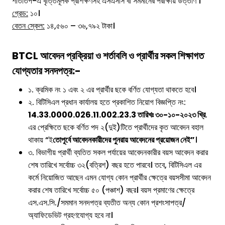
শীতাতপ-এ বৃত্তিমূলক প্রশিক্ষণসহ এসএসসি বা সমমানের পরীক্ষায় উত্তীর্ণ ।
গ্রেড:
১০।
বেতন স্কেল:
১৪,৫৬০ – ৩৬,৭৯২ টাকা।
BTCL
আবেদন প্রক্রিয়া ও শর্তাবলি ও প্রার্থীর সকল শিক্ষাগত
যোগ্যতার সনদপত্র:-
১. ক্রমিক নং ১ এবং ২ এর প্রার্থীর ছকে বর্ণিত যোগ্যতা থাকতে হবে।
২. বিটিসিএল প্রধান কার্যালয় হতে প্রকাশিত নিয়োগ বিজ্ঞপ্তি নং:
14.33.0000.026.11.002.23.3 তারিখঃ ৩০-১০-২০২৩ খ্রি
.
এর প্রেক্ষিতে ছকে বর্ণিত পদ ২(দুই)টিতে প্রার্থীদের কৃত আবেদন বহাল
থাকায় “ই
তোপূর্বে আবেদনকারীদের পুনরায় আবেদনের প্রয়োজন নেই”
।
৩. বিভাগীয় প্রার্থী ব্যতিত সকল পর্যায়ের আবেদনকারীর বয়স আবেদন করার
শেষ তারিখে সর্বোচ্চ ৩২(বত্রিশ) বছর হতে পারবে। তবে, বিটিসিএল এর
কর্মে নিয়োজিত আছেন এমন যোগ্য কোন প্রার্থীর ক্ষেত্রে বয়সসীমা আবেদন
করার শেষ তারিখে সর্বোচ্চ ৫০ (পঞ্চাশ) বছর। বয়স প্রমাণের ক্ষেত্রে
এস.এস.সি./সমমান সনদপত্র ব্যতীত অন্য কোন প্রশংসাপত্র/
অ্যাফিডেভিট গ্রহণযোগ্য হবে না।