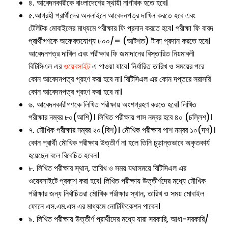
৪. আবেদনকারীকে বাংলাদেশের স্থায়ী নাগরিক হতে হবে।
৫.আগ্রহী প্রার্থীদের অনলাইনে আবেদনপত্র দাখিল করতে হবে এবং
টেলিটক মোবাইলের মাধ্যমে পরীক্ষার ফি প্রদান করতে হবে। পরীক্ষা ফি বাবদ
প্রার্থীগণকে অফেরতযোগ্য ৮০০/= (আটশত) টাকা প্রদান করতে হবে।
আবেদনপত্র দাখিল এবং পরীক্ষার ফি জমাদানের বিস্তারিত নিয়মাবলী
বিটিসিএল এর
ওয়েবসাইট
এ পাওয়া যাবে। নির্ধারিত তারিখ ও সময়ের পরে
কোন আবেদনপত্র গ্রহণ করা হবে না। বিটিসিএল এর কোন দপ্তরে সরাসরি
কোন আবেদনপত্র গ্রহণ করা হবে না।
৬. আবেদনকারীগণকে লিখিত পরীক্ষায় অংশগ্রহণ করতে হবে। লিখিত
পরীক্ষার নম্বর ৮০(আশি)। লিখিত পরীক্ষায় পাস নম্বর হবে ৪০ (চল্লিশ)।
৭. মৌখিক পরীক্ষার নম্বর ২০(বিশ)। মৌখিক পরীক্ষার পাশ নম্বর ১০(দশ)।
কোন প্রার্থী মৌখিক পরীক্ষায় উত্তীর্ণ না হলে তিনি চূড়ান্তভাবে অকৃতকার্য
হয়েছেন বলে বিবেচিত হবেন।
৮. লিখিত পরীক্ষার স্থান, তারিখ ও সময় যথাসময়ে বিটিসিএল এর
ওয়েবসাইটে প্রকাশ করা হবে। লিখিত পরীক্ষায় উত্তীর্ণদের মধ্যে মৌখিক
পরীক্ষার জন্য নির্বাচিতরা মৌখিক পরীক্ষার স্থান, তারিখ ও সময় মোবাইল
ফোনে এস.এম.এস এর মাধ্যমে নোটিফিকেশন পাবেন।
৯. লিখিত পরীক্ষায় উত্তীর্ণ প্রার্থীদের মধ্যে যারা সরকারি, আধা-সরকারি/