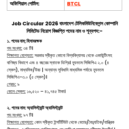
অফিশিয়াল পোর্টাল:
BTCL
Job Circular 2026
বাংলাদেশ টেলিকমিউনিকেশন্স কোম্পানি
লিমিটেড
নিয়োগ বিজ্ঞপ্তি পদের নাম ও শূন্যপদ:-
১.
পদের নাম
:
হিসাবরক্ষক
পদ সংখ্যা:
৩৪ টি।
শিক্ষাগত যোগ্যতা:
সরকার স্বীকৃত কোনো বিশ্ববিদ্যালয় থেকে একাউন্টিংসহ
বাণিজ্য বিভাগে এবং ৪ বছরের স্নাতক ডিগ্রি। ন্যূনতম সিজিপিএ ২.০ (৪
স্কেল), মাধ্যমিক/উচ্চ | অন্যান্য সুবিধাদি মাধ্যমিক পর্যায়ে ন্যূনতম
সিজিপিএ-৩.০ (৫ স্কেল)।
গ্রেড:
৯
বেতন স্কেল:
১৬,৫২০ – ৪১,৭৪৫ টাকা।
২.
পদের নাম: অ্যাসিস্ট্যান্ট
অ্যাসিস্ট্যান্ট
পদ সংখ্যা:
৯৭ টি।
শিক্ষাগত যোগ্যতা:
কোন স্বীকৃত ইন্সটিটিউট থেকে বেতার/বৈদ্যুতিক/যান্ত্রিক