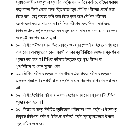
স্বায়ত্বশাসিত সংস্থা বা স্থানীয় কর্তৃপক্ষের অধীনে কর্মরত, তাঁদের যথাযথ
কর্তৃপক্ষের নিকট থেকে অনাপত্তি ছাড়পত্র মৌখিক পরীক্ষার বোর্ডে জমা
দিতে হবে। ছাড়পত্রের কপি জমা দিতে ব্যর্থ হলে মৌখিক পরীক্ষায়
অংশগ্রহণ করতে পারবেন না। মৌখিক পরীক্ষার সময় শিক্ষা বোর্ড এবং
বিশ্ববিদ্যালয় কর্তৃক প্রদত্ত সকল মূল অথবা সাময়িক সনদ ও নম্বর পত্র
অবশ্যই প্রদর্শন করতে হবে।
১০. লিখিত পরীক্ষার সকল উত্তরপত্র ও নম্বর গোপনীয় হিসেবে গণ্য হবে
এবং কোন অবস্থাতেই কোন প্রার্থী বা তার প্রতিনিধিকে সেগুলো প্ৰদৰ্শন বা
প্রদান করা হবে না। লিখিত পরীক্ষার উত্তরপত্র পুনঃপরীক্ষণ বা
পুনঃনিরীক্ষণের কোন সুযোগ নেই।
১১. মৌখিক পরীক্ষার নম্বর গোপন থাকবে এবং উক্ত পরীক্ষার নম্বর বা
এতৎসংশ্লিষ্ট তথ্য প্রার্থী বা তার প্রতিনিধিকে প্রদর্শন বা প্রদান করা হবে
না।
১২. লিখিত/মৌখিক পরীক্ষায় অংশগ্রহণের জন্য কোন প্রকার টিএ/ডিএ
প্রদান করা হবে না।
১৩. নিয়োগের জন্য নির্বাচিত ব্যক্তিকে পরিচালনা পর্ষদ কর্তৃক এ উদ্দেশ্যে
নিযুক্ত চিকিৎসা পর্ষদ বা চিকিৎসা কর্মকর্তা কর্তৃক স্বাস্থ্যগতভাবে উপলে
প্রত্যায়িত হতে হবে।