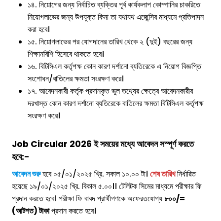
১৪. নিয়োগের জন্য নির্বাচিত ব্যক্তির পূর্ব কার্যকলাপ কোম্পানির চাকরিতে
নিয়োগলাভের জন্য উপযুক্ত কিনা তা যথাযথ এজেন্সির মাধ্যমে প্রতিপাদন
করা হবে।
১৫. নিয়োগলাভের পর যোগদানের তারিখ থেকে ২ (দুই) বছরের জন্য
শিক্ষানবিশি হিসেবে থাকতে হবে।
১৬. বিটিসিএল কর্তৃপক্ষ কোন কারণ দর্শানো ব্যতিরেকে এ নিয়োগ বিজ্ঞপ্তি
সংশোধন/বাতিলের ক্ষমতা সংরক্ষণ করে।
১৭. আবেদনকারী কর্তৃক প্রদানকৃত ভুল তথ্যের ক্ষেত্রে আবেদনকারীর
দরখাস্ত কোন কারণ দর্শানো ব্যতিরেকে বাতিলের ক্ষমতা বিটিসিএল কর্তৃপক্ষ
সংরক্ষণ করে।
Job Circular 2026 ই সময়ের মধ্যে আবেদন সস্পূর্ণ করতে
হবে:-
আবেদন শুরু
হবে ০৫/০১/২০২৫ খ্রি. সকাল ১০.০০ টা।
শেষ তারিখ
নির্ধারিত
হয়েছে ১৯/০১/২০২৫ খ্রি. বিকাল ৫.০০।। টেলিটক সিমের মাধ্যমে পরীক্ষার ফি
প্রদান করতে হবে। পরীক্ষা ফি বাবদ প্রার্থীগণকে অফেরতযোগ্য
৮০০/=
(আটশত) টাকা
প্রদান করতে হবে।