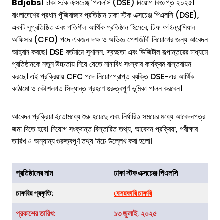
Bdjobs
। ঢাকা স্টক এক্সচেঞ্জ পিএলসি (DSE) নিয়োগ বিজ্ঞপ্তি ২০২৫।
বাংলাদেশের প্রধান পুঁজিবাজার প্রতিষ্ঠান ঢাকা স্টক এক্সচেঞ্জ পিএলসি (DSE),
একটি সুপ্রতিষ্ঠিত এবং গতিশীল আর্থিক প্রতিষ্ঠান হিসেবে, চিফ ফাইন্যান্সিয়াল
অফিসার (CFO) পদে একজন দক্ষ ও অভিজ্ঞ পেশাজীবী নিয়োগের জন্য আবেদন
আহ্বান করছে। DSE বর্তমানে সুশাসন, স্বচ্ছতা এবং ডিজিটাল রূপান্তরের মাধ্যমে
প্রতিষ্ঠানকে নতুন উচ্চতায় নিয়ে যেতে নানাবিধ সংস্কার কার্যক্রম বাস্তবায়ন
করছে। এই প্রক্রিয়ায় CFO পদে নিয়োগপ্রাপ্ত ব্যক্তি DSE-এর আর্থিক
কাঠামো ও কৌশলগত সিদ্ধান্ত গ্রহণে গুরুত্বপূর্ণ ভূমিকা পালন করবেন।
আবেদন প্রক্রিয়া ইতোমধ্যে শুরু হয়েছে এবং নির্ধারিত সময়ের মধ্যে আবেদনপত্র
জমা দিতে হবে। নিয়োগ সংক্রান্ত বিস্তারিত তথ্য, আবেদন প্রক্রিয়া, পরীক্ষার
তারিখ ও অন্যান্য গুরুত্বপূর্ণ তথ্য নিচে উল্লেখ করা হলো।
প্রতিষ্ঠানের নাম
ঢাকা স্টক এক্সচেঞ্জ পিএলসি
চাকরির
প্রকৃতি
:
বেসরকারি চাকরি
প্রকাশের তারিখ:
১৩ জুলাই, ২০২৫