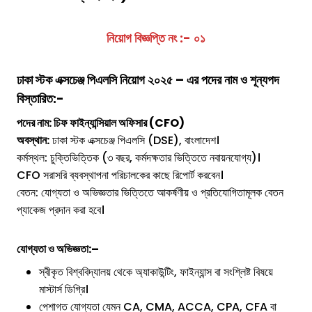
নিয়োগ বিজ্ঞপ্তি নং :- ০১
ঢাকা স্টক এক্সচেঞ্জ পিএলসি
নিয়োগ ২০২৫ – এর পদের নাম ও শূন্যপদ
বিস্তারিত:-
পদের নাম: চিফ ফাইন্যান্সিয়াল অফিসার (CFO)
অবস্থান:
ঢাকা স্টক এক্সচেঞ্জ পিএলসি (DSE), বাংলাদেশ।
কর্মস্থল: চুক্তিভিত্তিক (৩ বছর, কর্মদক্ষতার ভিত্তিতে নবায়নযোগ্য)।
CFO সরাসরি ব্যবস্থাপনা পরিচালকের কাছে রিপোর্ট করবেন।
বেতন: যোগ্যতা ও অভিজ্ঞতার ভিত্তিতে আকর্ষণীয় ও প্রতিযোগিতামূলক বেতন
প্যাকেজ প্রদান করা হবে।
যোগ্যতা ও অভিজ্ঞতা:
–
স্বীকৃত বিশ্ববিদ্যালয় থেকে অ্যাকাউন্টিং, ফাইন্যান্স বা সংশ্লিষ্ট বিষয়ে
মাস্টার্স ডিগ্রি।
পেশাগত যোগ্যতা যেমন CA, CMA, ACCA, CPA, CFA বা