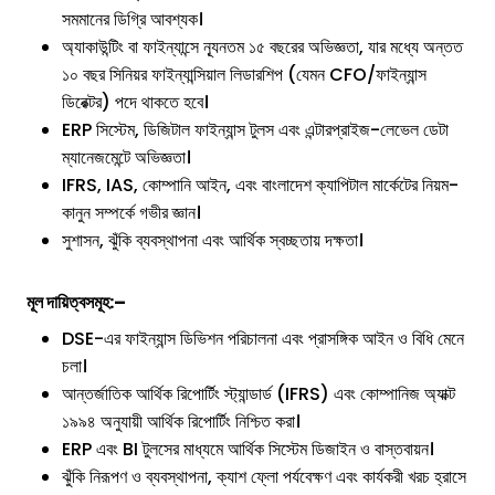
সমমানের ডিগ্রি আবশ্যক।
অ্যাকাউন্টিং বা ফাইন্যান্সে ন্যূনতম ১৫ বছরের অভিজ্ঞতা, যার মধ্যে অন্তত
১০ বছর সিনিয়র ফাইন্যান্সিয়াল লিডারশিপ (যেমন CFO/ফাইন্যান্স
ডিরেক্টর) পদে থাকতে হবে।
ERP সিস্টেম, ডিজিটাল ফাইন্যান্স টুলস এবং এন্টারপ্রাইজ-লেভেল ডেটা
ম্যানেজমেন্টে অভিজ্ঞতা।
IFRS, IAS, কোম্পানি আইন, এবং বাংলাদেশ ক্যাপিটাল মার্কেটের নিয়ম-
কানুন সম্পর্কে গভীর জ্ঞান।
সুশাসন, ঝুঁকি ব্যবস্থাপনা এবং আর্থিক স্বচ্ছতায় দক্ষতা।
মূল দায়িত্বসমূহ:
–
DSE-এর ফাইন্যান্স ডিভিশন পরিচালনা এবং প্রাসঙ্গিক আইন ও বিধি মেনে
চলা।
আন্তর্জাতিক আর্থিক রিপোর্টিং স্ট্যান্ডার্ড (IFRS) এবং কোম্পানিজ অ্যাক্ট
১৯৯৪ অনুযায়ী আর্থিক রিপোর্টিং নিশ্চিত করা।
ERP এবং BI টুলসের মাধ্যমে আর্থিক সিস্টেম ডিজাইন ও বাস্তবায়ন।
ঝুঁকি নিরূপণ ও ব্যবস্থাপনা, ক্যাশ ফ্লো পর্যবেক্ষণ এবং কার্যকরী খরচ হ্রাসে