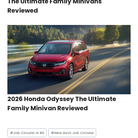
The Ultimate Family Minivans
Reviewed
2026 Honda Odyssey The Ultimate
Family Minivan Reviewed
Post
#
Job Circular in BD
#
New Govt Job Circular
Tags: