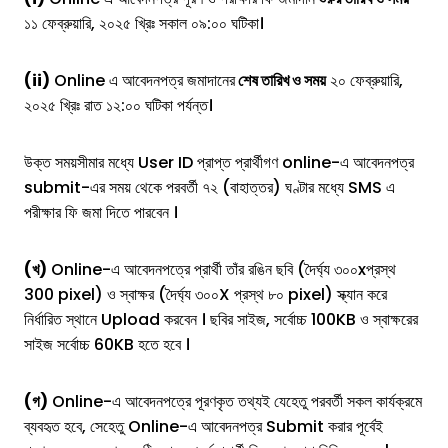
১১ ফেব্রুয়ারি, ২০২৫ খ্রিঃ সকাল ০৯:০০ ঘটিকা।
(ii)
Online এ আবেদনপত্র জমাদানের
শেষ তারিখ ও সময়
২০ ফেব্রুয়ারি,
২০২৫ খ্রিঃ রাত ১২:০০ ঘটিকা পর্যন্ত।
উক্ত সময়সীমার মধ্যে User ID প্রাপ্ত প্রার্থীগণ online-এ আবেদনপত্র
submit-এর সময় থেকে পরবর্তী ৭২ (বাহাত্তর) ঘণ্টার মধ্যে SMS এ
পরীক্ষার ফি জমা দিতে পারবেন ।
(খ)
Online-এ আবেদনপত্রে প্রার্থী তাঁর রঙিন ছবি (দৈর্ঘ্য ৩০০xপ্রস্থ
300 pixel) ও স্বাক্ষর (দৈর্ঘ্য ৩০০X প্রস্থ ৮০ pixel) স্ক্যান করে
নির্ধারিত স্থানে Upload করবেন । ছবির সাইজ, সর্বোচ্চ 100KB ও স্বাক্ষরের
সাইজ সর্বোচ্চ 60KB হতে হবে ।
(গ)
Online-এ আবেদনপত্রে পূরণকৃত তথ্যই যেহেতু পরবর্তী সকল কার্যক্রমে
ব্যবহৃত হবে, সেহেতু Online-এ আবেদনপত্র Submit করার পূর্বেই