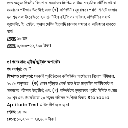
হতে অন্যূন দ্বিতীয় বিভাগ বা সমমানের জিপিএতে উচ্চ মাধ্যমিক সার্টিফিকেট বা
সমমানের পরীক্ষায় উত্তীর্ণ; এবং (খ) কম্পিউটার মুদ্রাক্ষরে প্রতি মিনিটে বাংলায়
২০ শব্দ এবং ইংরেজিতে ২০ শব্দ টাইপ রাইটিং এর গতিসহ কম্পিউটার ওয়ার্ড
প্রসেসিং, ই-মেইল, ফ্যাক্স মেশিন ইত্যাদি চালনায় দক্ষতা ও অভিজ্ঞতা থাকতে
হবে।
গ্রেড:
১৬ তম।
বেতন:
৯,৩০০-২২,৪৯০ টাকা।
৫। পদের নাম: এন্ট্রি/কন্ট্রোল অপারেটর
পদ সংখ্যা:
৩৪ টি।
শিক্ষাগত যোগ্যতা:
সরকারি প্রতিষ্ঠানের কম্পিউটার পার্সোনেল নিয়োগ বিধিমালা,
২০১৯ অনুসারে : (ক) কোন স্বীকৃত বোর্ড হতে উচ্চ মাধ্যমিক সার্টিফিকেট বা
সমমানের পরীক্ষায় উত্তীর্ণ; এবং (খ) কম্পিউটার মুদ্রাক্ষরে প্রতি মিনিটে বাংলায়
২০ শব্দ এবং ইংরেজিতে ২০ শব্দের গতিসহ সংশ্লিষ্ট বিষয়ে Standard
Aptitude Test এ উত্তীর্ণ হতে হবে।
গ্রেড:
১৪ তম।
বেতন:
১০,২০০ – ২৪,৬৮০ টাকা।