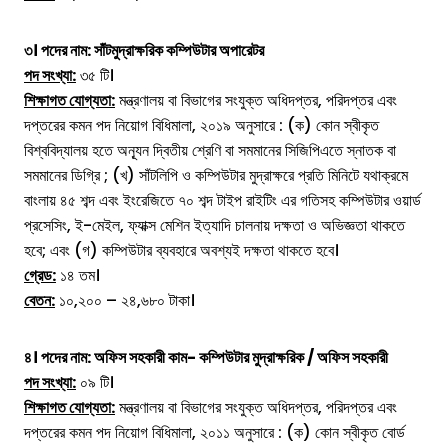
৩। পদের নাম: সাঁটমুদ্রাক্ষরিক কম্পিউটার অপারেটর
পদ সংখ্যা:
৩৫ টি।
শিক্ষাগত যোগ্যতা:
মন্ত্রণালয় বা বিভাগের সংযুক্ত অধিদপ্তর, পরিদপ্তর এবং
দপ্তরের কমন পদ নিয়োগ বিধিমালা, ২০১৯ অনুসারে : (ক) কোন স্বীকৃত
বিশ্ববিদ্যালয় হতে অন্যূন দ্বিতীয় শ্রেণি বা সমমানের সিজিপিএতে স্নাতক বা
সমমানের ডিগ্রি ; (খ) সাঁটলিপি ও কম্পিউটার মুদ্রাক্ষরে প্রতি মিনিটে যথাক্রমে
বাংলায় ৪৫ শব্দ এবং ইংরেজিতে ৭০ শব্দ টাইপ রাইটিং এর গতিসহ কম্পিউটার ওয়ার্ড
প্রসেসিং, ই-মেইল, ফ্যাক্স মেশিন ইত্যাদি চালনায় দক্ষতা ও অভিজ্ঞতা থাকতে
হবে; এবং (গ) কম্পিউটার ব্যবহারে অবশ্যই দক্ষতা থাকতে হবে।
গ্রেড:
১৪ তম।
বেতন:
১০,২০০ – ২৪,৬৮০ টাকা।
৪। পদের নাম: অফিস সহকারী কাম- কম্পিউটার মুদ্রাক্ষরিক / অফিস সহকারী
পদ সংখ্যা:
০৯ টি।
শিক্ষাগত যোগ্যতা:
মন্ত্রণালয় বা বিভাগের সংযুক্ত অধিদপ্তর, পরিদপ্তর এবং
দপ্তরের কমন পদ নিয়োগ বিধিমালা, ২০১১ অনুসারে : (ক) কোন স্বীকৃত বোর্ড