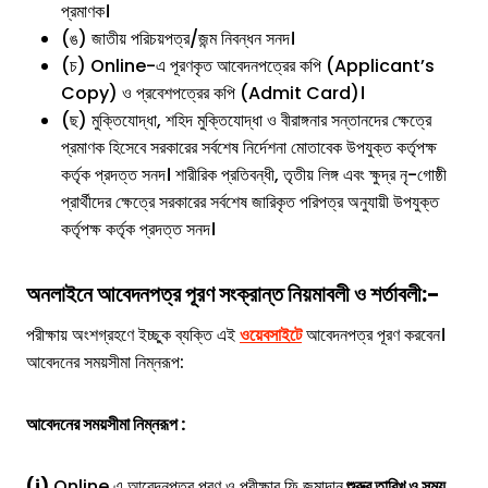
প্রমাণক।
(ঙ) জাতীয় পরিচয়পত্র/জন্ম নিবন্ধন সনদ।
(চ) Online-এ পূরণকৃত আবেদনপত্রের কপি (Applicant’s
Copy) ও প্রবেশপত্রের কপি (Admit Card)।
(ছ) মুক্তিযোদ্ধা, শহিদ মুক্তিযোদ্ধা ও বীরাঙ্গনার সন্তানদের ক্ষেত্রে
প্রমাণক হিসেবে সরকারের সর্বশেষ নির্দেশনা মোতাবেক উপযুক্ত কর্তৃপক্ষ
কর্তৃক প্রদত্ত সনদ। শারীরিক প্রতিবন্ধী, তৃতীয় লিঙ্গ এবং ক্ষুদ্র নৃ-গোষ্ঠী
প্রার্থীদের ক্ষেত্রে সরকারের সর্বশেষ জারিকৃত পরিপত্র অনুযায়ী উপযুক্ত
কর্তৃপক্ষ কর্তৃক প্রদত্ত সনদ।
অনলাইনে আবেদনপত্র পূরণ সংক্রান্ত নিয়মাবলী ও শর্তাবলী:-
পরীক্ষায় অংশগ্রহণে ইচ্ছুক ব্যক্তি এই
ওয়েবসাইটে
আবেদনপত্র পূরণ করবেন।
আবেদনের সময়সীমা নিম্নরূপ:
আবেদনের সময়সীমা নিম্নরূপ :
(i)
Online এ আবেদনপত্র পূরণ ও পরীক্ষার ফি জমাদান
শুরুর তারিখ ও সময়