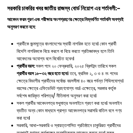
সরকারি চাকরির খবর
জাতীয় রাজস্ব বোর্ড
নিয়োগ এর শর্তাবলী:-
আবেদন ফরম পূরণ এবং পরীক্ষায় অংশগ্রহণের ক্ষেত্রে নিম্নবর্ণিত শর্তাবলি অবশ্যই
অনুসরণ করতে হবে:
প্রার্থীকে জন্মসূত্রে বাংলাদেশের স্থায়ী নাগরিক হতে হবে। কোন প্রার্থী
বিদেশি নাগরিককে বিয়ে করলে বা বিয়ে করতে প্রতিজ্ঞাবদ্ধ হলে তিনি
আবেদনের অযোগ্য বলে বিবেচিত হবেন।
প্রার্থীর বয়স:
সকল পদে ২০ ফেব্রুয়ারি, ২০২৫ খ্রিস্টাব্দ তারিখে সকল
প্রার্থীর বয়স ১৮-৩২ বছর হতে হবে।
তবে, ক্রমিক ২, ৩ ও ৪ নং পদের
ক্ষেত্রে বিভাগীয় প্রার্থীদের সর্বোচ্চ বয়সসীমা ৪০ বছর পর্যন্ত শিথিলযোগ্য।
বয়সের ক্ষেত্রে এফিডেভিট গ্রহণযোগ্য নয়। এক্ষেত্রে, সরকার কর্তৃক
সর্বশেষ জারিকৃত পরিপত্র/ নীতিমালা অনুসরণ করা হবে।
সকল প্রার্থীর আবেদনপত্র শুধুমাত্র অনলাইনে গ্রহণ করা হবে। অনলাইন
ব্যতীত অন্য কোন মাধ্যমে প্রাপ্ত আবেদনপত্র সরাসরি বাতিল বলে গণ্য
করা হবে।
সরকারি, আধা-সরকারি ও স্বায়ত্তশাসিত প্রতিষ্ঠানে চাকুরিরত প্রার্থীদের
অবশ্যই যথাযথ কর্তৃপক্ষের অনুমতিক্রমে আবেদন করতে হবে। সকল