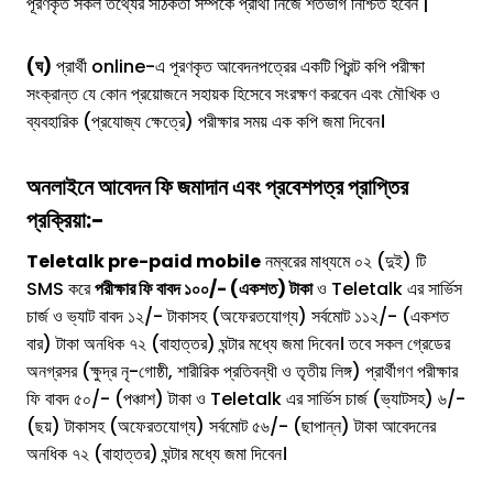
পূরণকৃত সকল তথ্যের সঠিকতা সম্পর্কে প্রার্থী নিজে শতভাগ নিশ্চিত হবেন |
(ঘ)
প্রার্থী online-এ পূরণকৃত আবেদনপত্রের একটি প্রিন্ট কপি পরীক্ষা
সংক্রান্ত যে কোন প্রয়োজনে সহায়ক হিসেবে সংরক্ষণ করবেন এবং মৌখিক ও
ব্যবহারিক (প্রযোজ্য ক্ষেত্রে) পরীক্ষার সময় এক কপি জমা দিবেন।
অনলাইনে আবেদন ফি জমাদান এবং প্রবেশপত্র প্রাপ্তির
প্রক্রিয়া:-
Teletalk pre-paid mobile
নম্বরের মাধ্যমে ০২ (দুই) টি
SMS করে
পরীক্ষার ফি বাবদ ১০০/- (একশত) টাকা
ও Teletalk এর সার্ভিস
চার্জ ও ভ্যাট বাবদ ১২/- টাকাসহ (অফেরতযোগ্য) সর্বমোট ১১২/- (একশত
বার) টাকা অনধিক ৭২ (বাহাত্তর) ঘন্টার মধ্যে জমা দিবেন। তবে সকল গ্রেডের
অনগ্রসর (ক্ষুদ্র নৃ-গোষ্ঠী, শারীরিক প্রতিবন্ধী ও তৃতীয় লিঙ্গ) প্রার্থীগণ পরীক্ষার
ফি বাবদ ৫০/- (পঞ্চাশ) টাকা ও Teletalk এর সার্ভিস চার্জ (ভ্যাটসহ) ৬/-
(ছয়) টাকাসহ (অফেরতযোগ্য) সর্বমোট ৫৬/- (ছাপান্ন) টাকা আবেদনের
অনধিক ৭২ (বাহাত্তর) ঘন্টার মধ্যে জমা দিবেন।