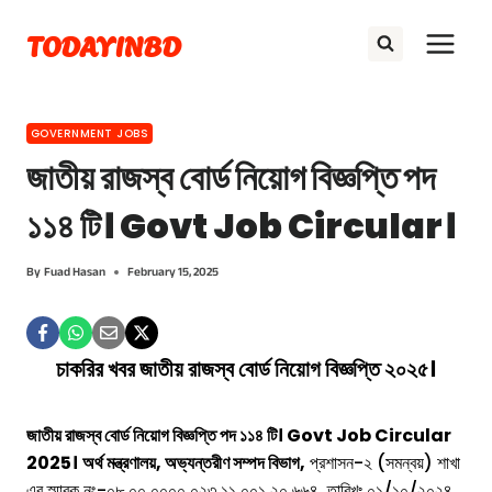
Skip
TODAYINBD
to
content
GOVERNMENT JOBS
জাতীয় রাজস্ব বোর্ড নিয়োগ বিজ্ঞপ্তি পদ
১১৪ টি। Govt Job Circular।
By
Fuad Hasan
February 15, 2025
চাকরির খবর জাতীয় রাজস্ব বোর্ড নিয়োগ বিজ্ঞপ্তি ২০২৫।
জাতীয় রাজস্ব বোর্ড নিয়োগ বিজ্ঞপ্তি পদ ১১৪ টি। Govt Job Circular
2025।
অর্থ মন্ত্রণালয়, অভ্যন্তরীণ সম্পদ বিভাগ,
প্রশাসন-২ (সমন্বয়) শাখা
এর স্মারক নং-০৮.০০.০০০০.০২৩.১১.০০১.২০.৬৬৪, তারিখঃ ০১/১০/২০২৪