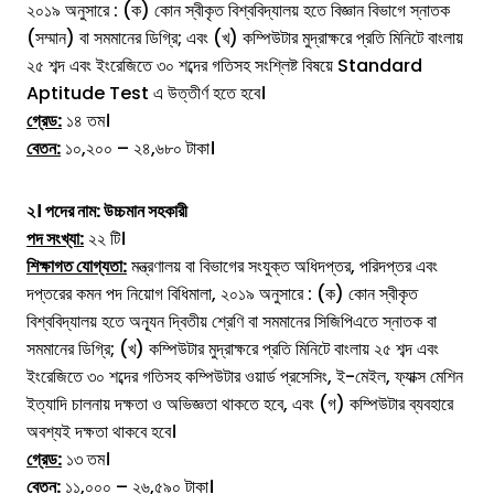
২০১৯ অনুসারে : (ক) কোন স্বীকৃত বিশ্ববিদ্যালয় হতে বিজ্ঞান বিভাগে স্নাতক
(সম্মান) বা সমমানের ডিগ্রি; এবং (খ) কম্পিউটার মুদ্রাক্ষরে প্রতি মিনিটে বাংলায়
২৫ শব্দ এবং ইংরেজিতে ৩০ শব্দের গতিসহ সংশ্লিষ্ট বিষয়ে Standard
Aptitude Test এ উত্তীর্ণ হতে হবে।
গ্রেড:
১৪ তম।
বেতন:
১০,২০০ – ২৪,৬৮০ টাকা।
২। পদের নাম: উচ্চমান সহকারী
পদ সংখ্যা:
২২ টি।
শিক্ষাগত যোগ্যতা:
মন্ত্রণালয় বা বিভাগের সংযুক্ত অধিদপ্তর, পরিদপ্তর এবং
দপ্তরের কমন পদ নিয়োগ বিধিমালা, ২০১৯ অনুসারে : (ক) কোন স্বীকৃত
বিশ্ববিদ্যালয় হতে অন্যূন দ্বিতীয় শ্রেণি বা সমমানের সিজিপিএতে স্নাতক বা
সমমানের ডিগ্রি; (খ) কম্পিউটার মুদ্রাক্ষরে প্রতি মিনিটে বাংলায় ২৫ শব্দ এবং
ইংরেজিতে ৩০ শব্দের গতিসহ কম্পিউটার ওয়ার্ড প্রসেসিং, ই-মেইল, ফ্যাক্স মেশিন
ইত্যাদি চালনায় দক্ষতা ও অভিজ্ঞতা থাকতে হবে, এবং (গ) কম্পিউটার ব্যবহারে
অবশ্যই দক্ষতা থাকবে হবে।
গ্রেড:
১৩ তম।
বেতন:
১১,০০০ – ২৬,৫৯০ টাকা।