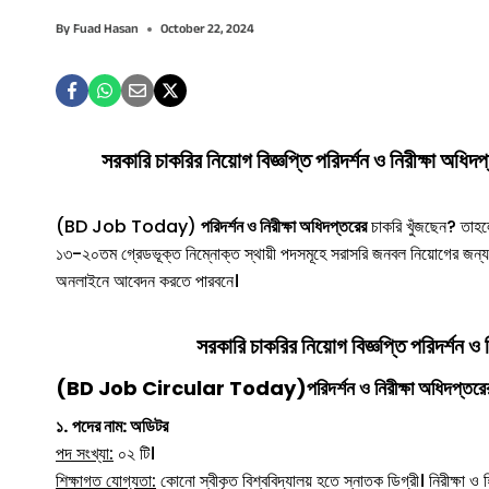
By
Fuad Hasan
October 22, 2024
সরকারি চাকরির নিয়োগ বিজ্ঞপ্তি পরিদর্শন ও নিরীক্ষা অধি
(BD Job Today)
পরিদর্শন ও নিরীক্ষা অধিদপ্তরের
চাকরি খুঁজছেন? তাহলে 
১৩-২০তম গ্রেডভূক্ত নিম্নোক্ত স্থায়ী পদসমূহে সরাসরি জনবল নিয়োগের জন্য ১
অনলাইনে আবেদন করতে পারবনে।
সরকারি চাকরির নিয়োগ বিজ্ঞপ্তি
পরিদর্শন ও ন
(BD Job Circular Today)পরিদর্শন ও নিরীক্ষা অধিদপ্তরের 
১.
পদের নাম: অডিটর
পদ সংখ্যা:
০২ টি।
শিক্ষাগত যোগ্যতা:
কোনো স্বীকৃত বিশ্ববিদ্যালয় হতে স্নাতক ডিগ্রী। নিরীক্ষা ও হ