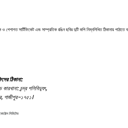
মিক ও পেশাগত সার্টিফিকেট এবং সাম্প্রতিক রঙিন ছবির দুটি কপি নিম্নলিখিত ঠিকানায় পাঠাতে ব
সের ঠিকানা:
কারখানা: চন্দ্র পলিবিদ্যুৎ,
ৈর, গাজীপুর-১৭৫১।
কোটেক্স লিমিটেড