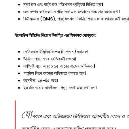
মসৃণ জল এবং বর্জ্য জল পরিশোধন প্রক্রিয়া নিশ্চিত করা।
জল সম্পদ কার্যকরভাবে পরিচালনা এবং গুণমানের উচ্চ মান বজায় রাখা।
কিউএমএস (QMS), প্রযুক্তিগত দিকনির্দেশনা এবং কারখানার কর্মী কল্য
ইকোটেক্স লিমিটেড
নিয়োগ বিজ্ঞপ্তি
এর শিক্ষাগত যোগ্যতা:
কেমিক্যাল ইঞ্জিনিয়ারিং-এ ডিপ্লোমা/স্নাতক।
উদ্ভিদ পরিচালনায় ব্যতিক্রমী দক্ষতা।
সংশ্লিষ্ট পদে অন্তত ১৫ বছরের কাজের অভিজ্ঞতা।
গার্মেন্টস শিল্পে কাজের অভিজ্ঞতা থাকতে হবে।
বয়সসীমা: ৩৫-৪৫ বছর।
ইংরেজি ভাষায় সাবলীলতা: পড়া, লেখা এবং কথা বলা।
যো
গ্যতা এবং অভিজ্ঞতার ভিত্তিতে আকর্ষণীয় বেতন ও অ
আকর্ষণীয় বেতন ও অন্যান্য সুবিধা প্রদান করা হবে।