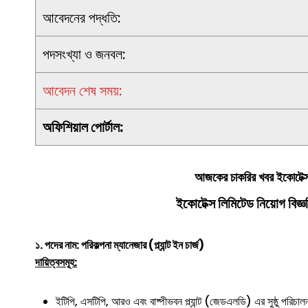
আবেদনের পদ্ধতি:
পদসংখ্যা ও জনবল:
আবেদন শেষ সময়:
অফিশিয়াল পোর্টাল:
আজকের
চাকরির খবর
ইকোটেক্
ইকোটেক্স লিমিটেড
নিয়োগ বিজ্
১. পদের নাম: পরিকল্পনা ম্যানেজার (প্ল্যান্ট ইন চার্জ)
দায়িত্বসমূহ:
ইটিপি, এসটিপি, আরও এবং বাষ্পীভবন প্ল্যান্ট (জেডএলডি) এর সুষ্ঠু পরিচালন