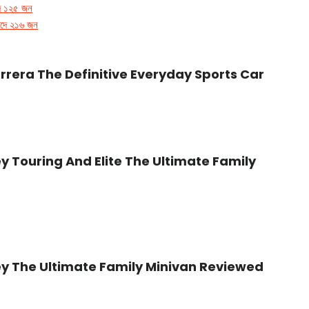
দে ১২৫ জন
 পদে ২১৬ জন
rrera The Definitive Everyday Sports Car
 Touring And Elite The Ultimate Family
y The Ultimate Family Minivan Reviewed