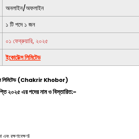
অনলাইন/অফলাইন
১ টি পদে ১ জন
০১ ফেব্রুয়ারি, ২০২৫
ইকোটেক্স লিমিটেড
স লিমিটেড
(
Chakrir Khobor
)
ঞপ্তি ২০২৫ এর পদের নাম ও বিস্তারিত:-
া এবং রক্ষণাবেক্ষণ।