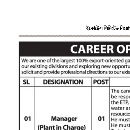
ইকোটেক্স লিমিটেড
নিয়ো