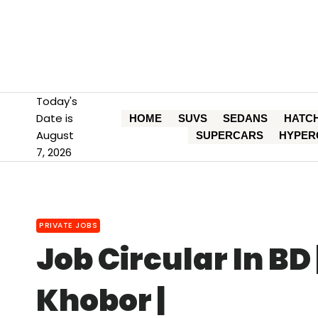
Skip
to
content
Today's
Date is
HOME
SUVS
SEDANS
HATC
August
SUPERCARS
HYPER
7, 2026
PRIVATE JOBS
Job Circular In BD | 
Khobor |