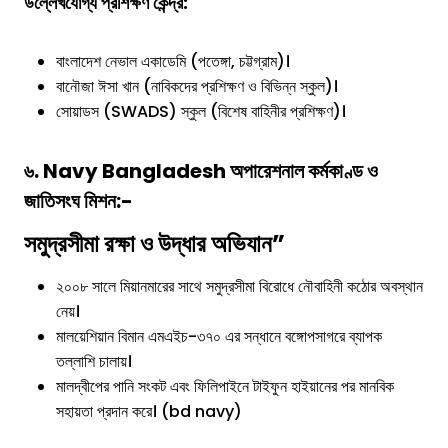
উল্লেখযোগ্য প্রশিক্ষণ কেন্দ্র:
বাংলাদেশ নেভাল একাডেমি (পতেঙ্গা, চট্টগ্রাম)।
বানৌজা ঈসা খান (নাবিকদের প্রশিক্ষণ ও বিভিন্ন স্কুল)।
সোয়াডস (SWADS) স্কুল (বিশেষ বাহিনীর প্রশিক্ষণ)।
৬. Navy Bangladesh অপারেশনাল কর্মকাণ্ড ও
জাতিসংঘ মিশন:-
সমুদ্রসীমা রক্ষা ও উদ্ধার অভিযান”
২০০৮ সালে মিয়ানমারের সাথে সমুদ্রসীমা বিরোধে নৌবাহিনী কঠোর অবস্থান
নেয়।
মালয়েশিয়ান বিমান এমএইচ-৩৭০ এর সন্ধানে বঙ্গোপসাগরে ব্যাপক
তল্লাশি চালায়।
মালদ্বীপের পানি সংকট এবং ফিলিপাইনে টাইফুন হাইয়ানের পর মানবিক
সহায়তা প্রদান করে। (bd navy)