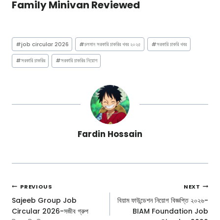
Family Minivan Reviewed
Post
#
job circular 2026
#
চলমান সরকারি চাকরির খবর ২০২৫
#
সরকারি চাকরি খবর
Tags:
#
সরকারি চাকরির
#
সরকারি চাকরির নিয়োগ
Fardin Hossain
Post
PREVIOUS
NEXT
Navigation
Sajeeb Group Job
বিয়াম ফাউন্ডেশন ‍নিয়োগ বিজ্ঞপ্তি ২০২৬-
Circular 2026-সজীব গ্রুপ
BIAM Foundation Job