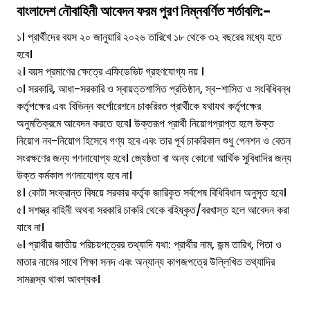
বাংলাদেশ নৌবাহিনী
আবেদন ফরম পুরণ নিম্নবর্ণিত শর্তাবলি:-
১। প্রার্থীদের বয়স ২০ জানুয়ারি ২০২৬ তারিখে ১৮ থেকে ৩২ বছরের মধ্যে হতে
হবে।
২। বয়স প্রমাণের ক্ষেত্রে এফিডেভিট গ্রহণযোগ্য নয় ।
৩। সরকারি, আধা-সরকারি ও স্বায়ত্তশাসিত প্রতিষ্ঠান, স্ব-শাসিত ও সংবিধিবন্ধ
কর্তৃপক্ষের এবং বিভিন্ন কর্পোরেশনে চাকরিরত প্রার্থীকে যথাযথ কর্তৃপক্ষের
অনুমতিক্রমে আবেদন করতে হবে। উক্তরূপ প্রার্থী নিয়োগপ্রাপ্ত হলে উক্ত
নিয়োগ নব-নিয়োগ হিসেবে গণ্য হবে এবং তার পূর্ব চাকরিকাল শুধু পেনশন ও বেতন
সংরক্ষণের জন্য গণনাযোগ্য হবে। জ্যেষ্ঠতা বা অন্য কোনো আর্থিক সুবিধাদির জন্য
উক্ত কর্মকাল গণনাযোগ্য হবে না।
৪। কোটা সংক্রান্ত বিষয়ে সরকার কর্তৃক জারিকৃত সর্বশেষ বিধিবিধান অনুসৃত হবে।
৫। সশস্ত্র বাহিনী অথবা সরকারি চাকরি থেকে বহিষ্কৃত/বরখাস্ত হলে আবেদন করা
যাবে না।
৬। প্রার্থীর জাতীয় পরিচয়পত্রের তথ্যাদি যথা: প্রার্থীর নাম, জন্ম তারিখ, পিতা ও
মাতার নামের সাথে শিক্ষা সনদ এবং অন্যান্য কাগজপত্রে উল্লিখিত তথ্যাদির
সামঞ্জস্য থাকা আবশ্যক।