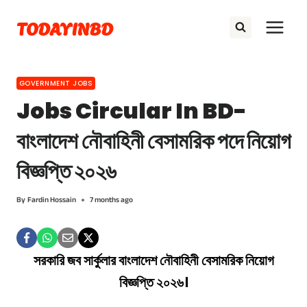
Skip
TODAYINBD
to
content
GOVERNMENT JOBS
Jobs Circular In BD-
বাংলাদেশ নৌবাহিনী বেসামরিক পদে নিয়োগ
বিজ্ঞপ্তি ২০২৬
By
Fardin Hossain
7 months ago
সরকারি জব সার্কুলার বাংলাদেশ নৌবাহিনী বেসামরিক নিয়োগ
বিজ্ঞপ্তি ২০২৬।