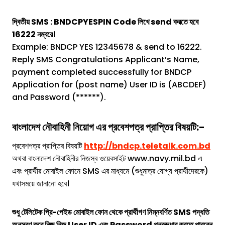
দ্বিতীয় SMS : BNDCPYESPIN Code লিখে send করতে হবে
16222 নম্বরে।
Example: BNDCP YES 12345678 & send to 16222.
Reply SMS Congratulations Applicant’s Name,
payment completed successfully for BNDCP
Application for (post name) User ID is (ABCDEF)
and Password (******).
বাংলাদেশ নৌবাহিনী
নিয়োগ এর প্রবেশপত্র প্রাপ্তির বিষয়টি:-
প্রবেশপত্র প্রাপ্তির বিষয়টি
http://bndcp.teletalk.com.bd
অথবা বাংলাদেশ নৌবাহিনীর নিজস্ব ওয়েবসাইট www.navy.mil.bd এ
এবং প্রার্থীর মোবাইল ফোনে SMS এর মাধ্যমে (শুধুমাত্র যোগ্য প্রার্থীদেরকে)
যথাসময়ে জানানো হবে।
শুধু টেলিটেক প্রি-পেইড মোবাইল ফোন থেকে প্রার্থীগণ নিম্নবর্ণিত SMS পদ্ধতি
অনুসরণ করে নিজ নিজ User ID এবং Password পুনরুদ্ধার করতে পারবেন