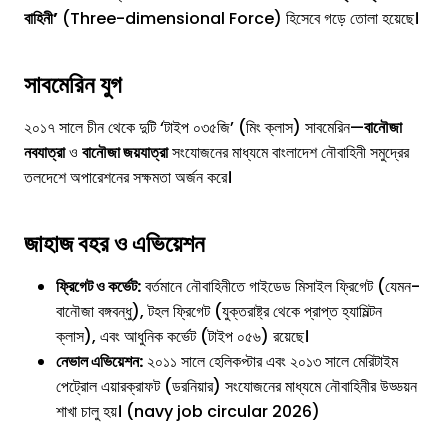
বাহিনী’
(Three-dimensional Force) হিসেবে গড়ে তোলা হয়েছে।
সাবমেরিন যুগ
২০১৭ সালে চীন থেকে দুটি ‘টাইপ ০৩৫জি’ (মিং ক্লাস) সাবমেরিন—
বানৌজা
নবযাত্রা
ও
বানৌজা জয়যাত্রা
সংযোজনের মাধ্যমে বাংলাদেশ নৌবাহিনী সমুদ্রের
তলদেশে অপারেশনের সক্ষমতা অর্জন করে।
জাহাজ বহর ও এভিয়েশন
ফ্রিগেট ও কর্ভেট:
বর্তমানে নৌবাহিনীতে গাইডেড মিসাইল ফ্রিগেট (যেমন-
বানৌজা বঙ্গবন্ধু), টহল ফ্রিগেট (যুক্তরাষ্ট্র থেকে প্রাপ্ত হ্যামিল্টন
ক্লাস), এবং আধুনিক কর্ভেট (টাইপ ০৫৬) রয়েছে।
নেভাল এভিয়েশন:
২০১১ সালে হেলিকপ্টার এবং ২০১৩ সালে মেরিটাইম
পেট্রোল এয়ারক্রাফট (ডরনিয়ার) সংযোজনের মাধ্যমে নৌবাহিনীর উড্ডয়ন
শাখা চালু হয়। (navy job circular 2026)