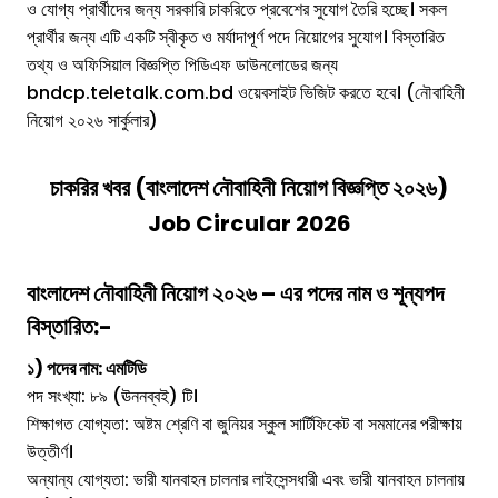
ও যোগ্য প্রার্থীদের জন্য সরকারি চাকরিতে প্রবেশের সুযোগ তৈরি হচ্ছে। সকল
প্রার্থীর জন্য এটি একটি স্বীকৃত ও মর্যাদাপূর্ণ পদে নিয়োগের সুযোগ। বিস্তারিত
তথ্য ও অফিসিয়াল বিজ্ঞপ্তি পিডিএফ ডাউনলোডের জন্য
bndcp.teletalk.com.bd ওয়েবসাইট ভিজিট করতে হবে। (নৌবাহিনী
নিয়োগ ২০২৬ সার্কুলার)
চাকরির খবর (
বাংলাদেশ নৌবাহিনী
নিয়োগ বিজ্ঞপ্তি ২০২৬)
Job Circular 2026
বাংলাদেশ নৌবাহিনী
নিয়োগ ২০২৬ – এর পদের নাম ও শূন্যপদ
বিস্তারিত:-
১) পদের নাম: এমটিডি
পদ সংখ্যা: ৮৯ (ঊননব্বই) টি।
শিক্ষাগত যোগ্যতা: অষ্টম শ্রেণি বা জুনিয়র স্কুল সার্টিফিকেট বা সমমানের পরীক্ষায়
উত্তীর্ণ।
অন্যান্য যোগ্যতা: ভারী যানবাহন চালনার লাইসেন্সধারী এবং ভারী যানবাহন চালনায়