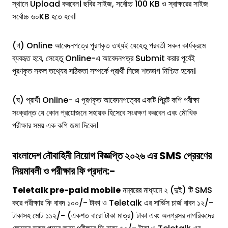
স্থানে Upload করবেন। ছবির সাইজ, সর্বোচ্চ 100 KB ও স্বাক্ষরের সাইজ
সর্বোচ্চ ৬০KB হতে হবে।
(গ) Online আবেদনপত্রে পূরণকৃত তথ্যই যেহেতু পরবর্তী সকল কার্যক্রমে
ব্যবহৃত হবে, সেহেতু Online-এ আবেদনপত্র Submit করার পূর্বেই
পূরণকৃত সকল তথ্যের সঠিকতা সম্পর্কে প্রার্থী নিজে শতভাগ নিশ্চিত হবেন।
(ঘ) প্রার্থী Online- এ পূরণকৃত আবেদনপত্রের একটি প্রিন্ট কপি পরীক্ষা
সংক্রান্ত যে কোন প্রয়োজনে সহায়ক হিসেবে সংরক্ষণ করবেন এবং মৌখিক
পরীক্ষার সময় এক কপি জমা দিবেন।
বাংলাদেশ নৌবাহিনী
নিয়োগ
বিজ্ঞপ্তি ২০২৬
এর SMS প্রেরণের
নিয়মাবলী ও পরীক্ষার ফি প্রদান:-
Teletalk pre-paid mobile
নম্বরের মাধ্যমে ২ (দুই) টি SMS
করে পরীক্ষার ফি বাবদ ১০০/- টাকা ও Teletalk এর সার্ভিস চার্জ বাবদ ১২/-
টাকাসহ মোট ১১২/- (একশত বারো টাকা মাত্র) টাকা এবং অনগ্রসর নাগরিকদের