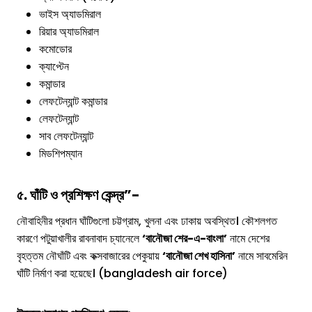
ভাইস অ্যাডমিরাল
রিয়ার অ্যাডমিরাল
কমোডোর
ক্যাপ্টেন
কমান্ডার
লেফটেন্যান্ট কমান্ডার
লেফটেন্যান্ট
সাব লেফটেন্যান্ট
মিডশিপম্যান
৫. ঘাঁটি ও প্রশিক্ষণ কেন্দ্র”-
নৌবাহিনীর প্রধান ঘাঁটিগুলো চট্টগ্রাম, খুলনা এবং ঢাকায় অবস্থিত। কৌশলগত
কারণে পটুয়াখালীর রাবনাবাদ চ্যানেলে
‘বানৌজা শের-এ-বাংলা’
নামে দেশের
বৃহত্তম নৌঘাঁটি এবং কক্সবাজারের পেকুয়ায়
‘বানৌজা শেখ হাসিনা’
নামে সাবমেরিন
ঘাঁটি নির্মাণ করা হয়েছে। (bangladesh air force)