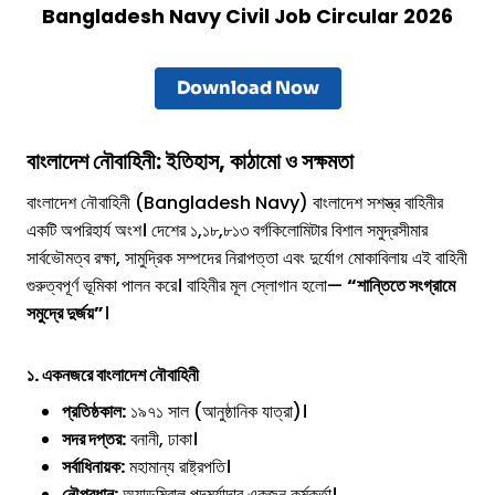
Bangladesh Navy Civil Job Circular 2026
Download Now
বাংলাদেশ নৌবাহিনী: ইতিহাস, কাঠামো ও সক্ষমতা
বাংলাদেশ নৌবাহিনী (Bangladesh Navy) বাংলাদেশ সশস্ত্র বাহিনীর
একটি অপরিহার্য অংশ। দেশের ১,১৮,৮১৩ বর্গকিলোমিটার বিশাল সমুদ্রসীমার
সার্বভৌমত্ব রক্ষা, সামুদ্রিক সম্পদের নিরাপত্তা এবং দুর্যোগ মোকাবিলায় এই বাহিনী
গুরুত্বপূর্ণ ভূমিকা পালন করে। বাহিনীর মূল স্লোগান হলো—
“শান্তিতে সংগ্রামে
সমুদ্রে দুর্জয়”
।
১. একনজরে বাংলাদেশ নৌবাহিনী
প্রতিষ্ঠকাল:
১৯৭১ সাল (আনুষ্ঠানিক যাত্রা)।
সদর দপ্তর:
বনানী, ঢাকা।
সর্বাধিনায়ক:
মহামান্য রাষ্ট্রপতি।
নৌপ্রধান:
অ্যাডমিরাল পদমর্যাদার একজন কর্মকর্তা।