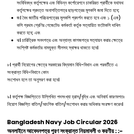
সংবিধিবদ্ধ কর্তৃপক্ষের এবং বিভিন্ন কর্পোরেশনে চাকরিরত প্রার্থীকে যথাযথ
কর্তৃপক্ষের প্রদত্ত অনাপত্তিপত্র ছাড়পত্রের মূলকপি জমা দিতে হবে;
জ। বৈধ জাতীয় পরিচয়পত্রের মূলকপি প্রদর্শন করতে হবে এবং ১ (এক)
কপি প্রথম শ্রেণির গেজেটেড কর্মকর্তা কর্তৃক সত্যায়িত ফটোকপি দাখিল
করতে হবে; এবং
ঝ। চারিত্রিক সনদপত্র এবং অন্যান্য কাগজপত্র সত্যায়ন করার ক্ষেত্রে
সংশ্লিষ্ট কর্মকর্তার নামযুক্ত সীলসহ স্বাক্ষর থাকতে হবে।
৮। প্রার্থী নিয়োগের ক্ষেত্রে সরকারের বিদ্যমান বিধি-বিধান এবং পরবর্তীতে এ
সংক্রান্ত বিধি-বিধানে কোন
সংশোধন হলে তা অনুসরণ করা হবে।
৯। কর্তৃপক্ষ বিজ্ঞপ্তিতে উল্লিখিত পদসংখ্যা হ্রাস/বৃদ্ধি এবং অনিবার্য কারণবশতঃ
নিয়োগ বিজ্ঞপ্তি বাতিল/আংশিক বাতিল/সংশোধন করার অধিকার সংরক্ষণ করেন।
Bangladesh Navy Job Circular 2026
অনলাইনে আবেদনপত্র পূরণ সংক্রান্ত নিয়মাবলী ও করণীয় : :-