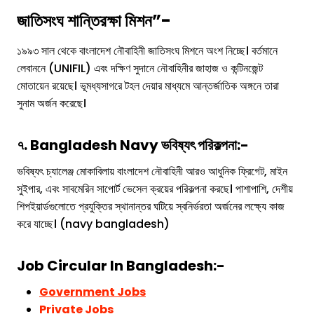
জাতিসংঘ শান্তিরক্ষা মিশন”-
১৯৯৩ সাল থেকে বাংলাদেশ নৌবাহিনী জাতিসংঘ মিশনে অংশ নিচ্ছে। বর্তমানে
লেবাননে (UNIFIL) এবং দক্ষিণ সুদানে নৌবাহিনীর জাহাজ ও কন্টিনজেন্ট
মোতায়েন রয়েছে। ভূমধ্যসাগরে টহল দেয়ার মাধ্যমে আন্তর্জাতিক অঙ্গনে তারা
সুনাম অর্জন করেছে।
৭. Bangladesh Navy ভবিষ্যৎ পরিকল্পনা:-
ভবিষ্যৎ চ্যালেঞ্জ মোকাবিলায় বাংলাদেশ নৌবাহিনী আরও আধুনিক ফ্রিগেট, মাইন
সুইপার, এবং সাবমেরিন সাপোর্ট ভেসেল ক্রয়ের পরিকল্পনা করছে। পাশাপাশি, দেশীয়
শিপইয়ার্ডগুলোতে প্রযুক্তির স্থানান্তর ঘটিয়ে স্বনির্ভরতা অর্জনের লক্ষ্যে কাজ
করে যাচ্ছে। (navy bangladesh)
Job Circular In Bangladesh:-
Government Jobs
Private Jobs