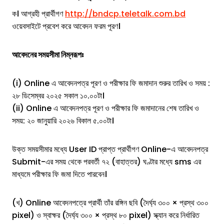
ক। আগ্রহী প্রার্থীগণ
http://bndcp.teletalk.com.bd
ওয়েবসাইটে প্রবেশ করে আবেদন ফরম পূরণ।
আবেদনের সময়সীমা নিম্নরূপঃ
(i) Online এ আবেদনপত্র পূরণ ও পরীক্ষার ফি জমাদান শুরুর তারিখ ও সময় :
২৮ ডিসেম্বর ২০২৫ সকাল ১০.০০টা।
(ii) Online এ আবেদনপত্র পূরণ ও পরীক্ষার ফি জমাদানের শেষ তারিখ ও
সময়: ২০ জানুয়ারি ২০২৬ বিকাল ৫.০০টা।
উক্ত সময়সীমার মধ্যে User ID প্রাপ্ত প্রার্থীগণ Online-এ আবেদনপত্র
Submit-এর সময় থেকে পরবর্তী ৭২ (বাহাত্তর) ঘণ্টার মধ্যে sms এর
মাধ্যমে পরীক্ষার ফি জমা দিতে পারবেন।
(খ) Online আবেদনপত্রে প্রার্থী তাঁর রঙ্গিন ছবি (দৈর্ঘ্য ৩০০ × প্রস্থ ৩০০
pixel) ও স্বাক্ষর (দৈর্ঘ্য ৩০০ × প্রস্থ ৮০ pixel) স্ক্যান করে নির্ধারিত