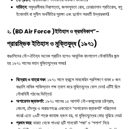
দায়িত্ব:
সমুদ্রসীমার নিরাপত্তা, জলদস্যুতা রোধ, চোরাচালান প্রতিরোধ, ব্লু
ইকোনমি বা সুনীল অর্থনীতির সুরক্ষা এবং দুর্যোগ পরবর্তী উদ্ধারকার্য।
২. (BD Air Force )ইতিহাস ও ক্রমবিকাশ”-
প্রারম্ভিক ইতিহাস ও মুক্তিযুদ্ধ (১৯৭১)
বাঙালিদের নৌ-ঐতিহ্য অনেক প্রাচীন হলেও আধুনিক বাংলাদেশ নৌবাহিনীর জন্ম
হয় ১৯৭১ সালের মহান মুক্তিযুদ্ধের সময়।
বিদ্রোহ ও যাত্রা শুরু:
১৯৭১ সালে ফ্রান্সে সাবমেরিন প্রশিক্ষণে থাকা ৮ জন
বাঙালি নাবিক পাকিস্তান পক্ষ ত্যাগ করে মুক্তিযুদ্ধে যোগ দেন। এটিই ছিল
নৌবাহিনী গঠনের ভিত্তি।
অপারেশন জ্যাকপট:
১৯৭১ সালের ১৫ আগস্ট নৌ-কমান্ডোরা চট্টগ্রাম,
মোংলা, চাঁদপুর ও নারায়ণগঞ্জে একযোগে ‘অপারেশন জ্যাকপট’ পরিচালনা
করে। এতে ২৬টি শত্রু জাহাজ ধ্বংস হয়, যা মুক্তিযুদ্ধের মোড় ঘুরিয়ে দেয়।
প্রথম বহর:
ভারত থেকে পাওয়া দুটি গানবোট ‘পদ্মা’ ও ‘পলাশ’ নিয়ে