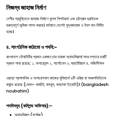
নিজস্ব জাহাজ নির্মাণ
দেশীয় প্রযুক্তিতে জাহাজ নির্মাণে খুলনা শিপইয়ার্ড এবং চট্টগ্রাম ড্রাইডক
গুরুত্বপূর্ণ ভূমিকা পালন করছে। বর্তমানে দেশেই যুদ্ধজাহাজ ও টহল যান নির্মিত
হচ্ছে।
৪. সাংগঠনিক কাঠামো ও পদবি:-
বাংলাদেশ নৌবাহিনীর প্রধান একজন চার তারকা অ্যাডমিরাল। সদর দপ্তরে চারটি
প্রধান শাখা রয়েছে: ১. অপারেশন্স ২. পার্সোনেল ৩. ম্যাটেরিয়াল ৪. লজিস্টিকস
এছাড়া প্রশাসনিক ও অপারেশনাল কাজের সুবিধার্থে ৯টি এরিয়া বা অঞ্চলভিত্তিক
কমান্ড রয়েছে (যেমন- কমচিট, কমখুল, কমঢাকা ইত্যাদি)। (bangladesh
noubahini)
পদবিসমূহ (কমিশন্ড অফিসার):-
অ্যাডমিরাল (সর্বোচ্চ)