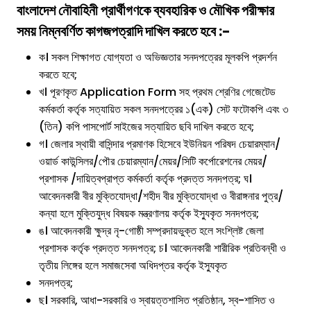
বাংলাদেশ নৌবাহিনী
প্রার্থীগণকে ব্যবহারিক ও মৌখিক পরীক্ষার
সময় নিম্নবর্ণিত কাগজপত্রাদি দাখিল করতে হবে :-
ক। সকল শিক্ষাগত যোগ্যতা ও অভিজ্ঞতার সনদপত্রের মূলকপি প্রদর্শন
করতে হবে;
খ। পূরণকৃত Application Form সহ প্রথম শ্রেণির গেজেটেড
কর্মকর্তা কর্তৃক সত্যায়িত সকল সনদপত্রের ১(এক) সেট ফটোকপি এবং ৩
(তিন) কপি পাসপোর্ট সাইজের সত্যায়িত ছবি দাখিল করতে হবে;
গ। জেলার স্থায়ী বাসিন্দার প্রমাণক হিসেবে ইউনিয়ন পরিষদ চেয়ারম্যান/
ওয়ার্ড কাউন্সিলর/পৌর চেয়ারম্যান/মেয়র/সিটি কর্পোরেশনের মেয়র/
প্রশাসক /দায়িত্বপ্রাপ্ত কর্মকর্তা কর্তৃক প্রদত্ত সনদপত্র; ঘ।
আবেদনকারী বীর মুক্তিযোদ্ধা/শহীদ বীর মুক্তিযোদ্ধা ও বীরাঙ্গনার পুত্র/
কন্যা হলে মুক্তিযুদ্ধ বিষয়ক মন্ত্রণালয় কর্তৃক ইস্যুকৃত সনদপত্র;
ঙ। আবেদনকারী ক্ষুদ্র নৃ-গোষ্ঠী সম্প্রদায়ভুক্ত হলে সংশ্লিষ্ট জেলা
প্রশাসক কর্তৃক প্রদত্ত সনদপত্র; চ। আবেদনকারী শারীরিক প্রতিবন্ধী ও
তৃতীয় লিঙ্গের হলে সমাজসেবা অধিদপ্তর কর্তৃক ইস্যুকৃত
সনদপত্র;
ছ। সরকারি, আধা-সরকারি ও স্বায়ত্তশাসিত প্রতিষ্ঠান, স্ব-শাসিত ও