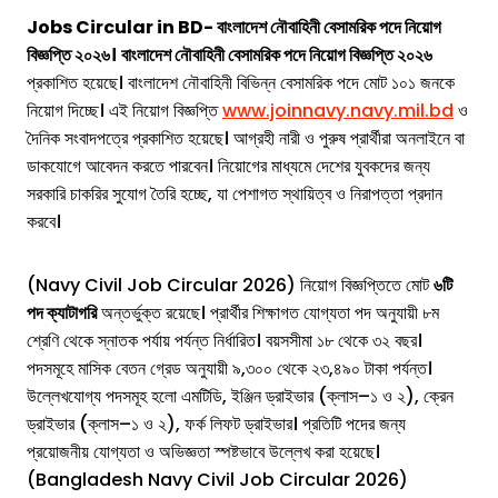
Jobs Circular in BD- বাংলাদেশ নৌবাহিনী বেসামরিক পদে নিয়োগ
বিজ্ঞপ্তি ২০২৬।
বাংলাদেশ নৌবাহিনী বেসামরিক পদে নিয়োগ বিজ্ঞপ্তি ২০২৬
প্রকাশিত হয়েছে। বাংলাদেশ নৌবাহিনী বিভিন্ন বেসামরিক পদে মোট ১০১ জনকে
নিয়োগ দিচ্ছে। এই নিয়োগ বিজ্ঞপ্তি
www.joinnavy.navy.mil.bd
ও
দৈনিক সংবাদপত্রে প্রকাশিত হয়েছে। আগ্রহী নারী ও পুরুষ প্রার্থীরা অনলাইনে বা
ডাকযোগে আবেদন করতে পারবেন। নিয়োগের মাধ্যমে দেশের যুবকদের জন্য
সরকারি চাকরির সুযোগ তৈরি হচ্ছে, যা পেশাগত স্থায়িত্ব ও নিরাপত্তা প্রদান
করবে।
(Navy Civil Job Circular 2026) নিয়োগ বিজ্ঞপ্তিতে মোট
৬টি
পদ ক্যাটাগরি
অন্তর্ভুক্ত রয়েছে। প্রার্থীর শিক্ষাগত যোগ্যতা পদ অনুযায়ী ৮ম
শ্রেণি থেকে স্নাতক পর্যায় পর্যন্ত নির্ধারিত। বয়সসীমা ১৮ থেকে ৩২ বছর।
পদসমূহে মাসিক বেতন গ্রেড অনুযায়ী ৯,৩০০ থেকে ২৩,৪৯০ টাকা পর্যন্ত।
উল্লেখযোগ্য পদসমূহ হলো এমটিডি, ইঞ্জিন ড্রাইভার (ক্লাস–১ ও ২), ক্রেন
ড্রাইভার (ক্লাস–১ ও ২), ফর্ক লিফট ড্রাইভার। প্রতিটি পদের জন্য
প্রয়োজনীয় যোগ্যতা ও অভিজ্ঞতা স্পষ্টভাবে উল্লেখ করা হয়েছে।
(Bangladesh Navy Civil Job Circular 2026)