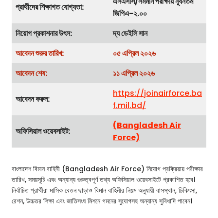
এসএসসি/সমমান পরীক্ষায় ন্যূনতম
প্রার্থীদের শিক্ষাগত যোগ্যতা:
জিপিএ-২.০০
নিয়োগ প্রকাশনার উৎস:
দ্য ডেইলি সান
আবেদন শুরুর তারিখ:
০৫ এপ্রিল ২০২৬
আবেদন শেষ:
১১ এপ্রিল ২০২৬
https://joinairforce.ba
আবেদন করুন:
f.mil.bd/
(Bangladesh Air
অফিসিয়াল ওয়েবসাইট:
Force)
বাংলাদেশ বিমান বাহিনী (Bangladesh Air Force) নিয়োগ প্রক্রিয়ায় পরীক্ষার
তারিখ, সময়সূচি এবং অন্যান্য গুরুত্বপূর্ণ তথ্য অফিসিয়াল ওয়েবসাইটে প্রকাশিত হবে।
নির্বাচিত প্রার্থীরা মাসিক বেতন ছাড়াও বিমান বাহিনীর নিয়ম অনুযায়ী বাসস্থান, চিকিৎসা,
রেশন, উচ্চতর শিক্ষা এবং জাতিসংঘ মিশনে গমনের সুযোগসহ অন্যান্য সুবিধাদি পাবেন।