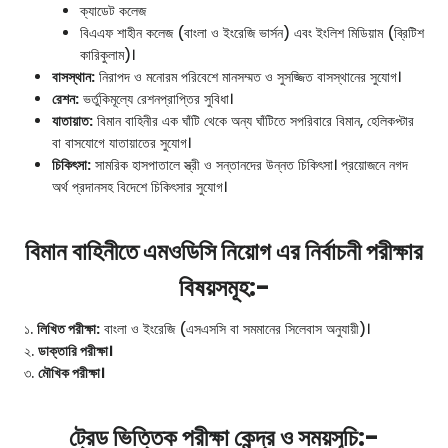
ক্যাডেট কলেজ
বিএএফ শাহীন কলেজ (বাংলা ও ইংরেজি ভার্সন) এবং ইংলিশ মিডিয়াম (ব্রিটিশ
কারিকুলাম)।
বাসস্থান:
নিরাপদ ও মনোরম পরিবেশে মানসম্মত ও সুসজ্জিত বাসস্থানের সুযোগ।
রেশন:
ভর্তুকিমূল্যে রেশনপ্রাপ্তির সুবিধা।
যাতায়াত:
বিমান বাহিনীর এক ঘাঁটি থেকে অন্য ঘাঁটিতে সপরিবারে বিমান, হেলিকপ্টার
বা বাসযোগে যাতায়াতের সুযোগ।
চিকিৎসা:
সামরিক হাসপাতালে স্ত্রী ও সন্তানদের উন্নত চিকিৎসা। প্রয়োজনে নগদ
অর্থ প্রদানসহ বিদেশে চিকিৎসার সুযোগ।
বিমান বাহিনীতে এমওডিসি নিয়োগ এর নির্বাচনী পরীক্ষার
বিষয়সমূহ:-
১.
লিখিত পরীক্ষা:
বাংলা ও ইংরেজি (এসএসসি বা সমমানের সিলেবাস অনুযায়ী)।
২.
ডাক্তারি পরীক্ষা।
৩.
মৌখিক পরীক্ষা।
ট্রেড ভিত্তিক পরীক্ষা কেন্দ্র ও সময়সূচি:-