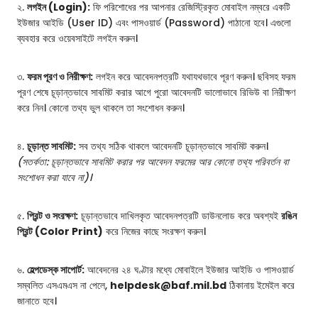
২.
লগইন (Login):
ফি পরিশোধের পর আপনার রেজিস্ট্রিকৃত মোবাইল নম্বরে একটি
ইউজার আইডি (User ID) এবং পাসওয়ার্ড (Password) পাঠানো হবে। এগুলো
ব্যবহার করে ওয়েবসাইটে লগইন করুন।
৩.
ফরম পূরণ ও নিরীক্ষণ:
লগইন করে আবেদনপত্রটি যথাযথভাবে পূরণ করুন। ছবিসহ ফরম
পূরণ শেষে চূড়ান্তভাবে সাবমিট করার আগে পুরো আবেদনটি ভালোভাবে রিভিউ বা নিরীক্ষণ
করে নিন। কোনো তথ্য ভুল থাকলে তা সংশোধন করুন।
৪.
চূড়ান্ত সাবমিট:
সব তথ্য সঠিক থাকলে আবেদনটি চূড়ান্তভাবে সাবমিট করুন।
(সতর্কতা: চূড়ান্তভাবে সাবমিট করার পর আবেদন ফরমের আর কোনো তথ্য পরিবর্তন বা
সংশোধন করা যাবে না)।
৫.
প্রিন্ট ও সংরক্ষণ:
চূড়ান্তভাবে দাখিলকৃত আবেদনপত্রটি ডাউনলোড করে অবশ্যই
রঙিন
প্রিন্ট (Color Print)
করে নিজের কাছে সংরক্ষণ করুন।
৬.
হেল্পডেস্ক সাপোর্ট:
আবেদনের ২৪ ঘণ্টার মধ্যে মোবাইলে ইউজার আইডি ও পাসওয়ার্ড
সম্বলিত এসএমএস না পেলে,
helpdesk@baf.mil.bd
ঠিকানায় ইমেইল করে
জানাতে হবে।