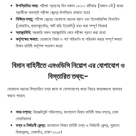
উপস্থিতির সময়:
পরীক্ষা গ্রহণের দিন সকাল ০৮:০০ ঘটিকার (সকাল ৮টা) মধ্যে
প্রার্থীকে অবশ্যই পরীক্ষা কেন্দ্রে উপস্থিত থাকতে হবে।
নিষিদ্ধ বস্তু:
পরীক্ষা কেন্দ্রে যেকোনো ধরনের ব্যাগ এবং ইলেকট্রনিক ডিভাইস
(মোবাইল, ক্যালকুলেটর, স্মার্ট ঘড়ি ইত্যাদি) বহন করা সম্পূর্ণ নিষেধ।
স্বাস্থ্যবিধি:
সরকারি সকল স্বাস্থ্যবিধি মেনে পরীক্ষা গ্রহণ করা হবে।
কর্তৃপক্ষের ক্ষমতা:
যেকোনো নিয়ম ও শর্ত পরিবর্তন বা পরিবর্ধন করার সম্পূর্ণ ক্ষমতা
বিমান বাহিনী কর্তৃপক্ষ সংরক্ষণ করে।
বিমান বাহিনীতে এমওডিসি নিয়োগ এর যোগাযোগ ও
বিস্তারিত তথ্য:-
যেকোনো ধরনের বিস্তারিত তথ্য জানা বা যোগাযোগের জন্য নিচের মাধ্যমগুলো ব্যবহার
করতে পারেন:
সদর দপ্তর:
রিক্রুটমেন্ট পরিদপ্তর, বাংলাদেশ বিমান বাহিনী সদর দপ্তর, ঢাকা
সেনানিবাস।
তথ্য ও নির্বাচনী কেন্দ্র:
বাংলাদেশ বিমান বাহিনী তথ্য ও নির্বাচনী কেন্দ্র, পুরাতন
বিমানবন্দর, তেজগাঁও, ঢাকা-১২১৫।