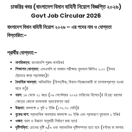
চাকরির খবর (বাংলাদেশ বিমান বাহিনী নিয়োগ বিজ্ঞপ্তি ২০২৬)
Govt Job Circular 2026
বাংলাদেশ বিমান বাহিনী নিয়োগ ২০২৬ – এর পদের নাম ও যোগ্যতা
বিস্তারিত:-
প্রার্থীর যোগ্যতা:-
নাগরিকত্ব:
বাংলাদেশি পুরুষ নাগরিক।
শিক্ষাগত যোগ্যতা:
এসএসসি বা সমমান পরীক্ষায় ন্যূনতম জিপিএ ২.০০ (উভয়
ট্রেডের জন্য প্রযোজ্য)।
বৈবাহিক অবস্থা:
অবিবাহিত (বিপত্নীক, বিবাহ-বিচ্ছেদকারী বা তালাকপ্রাপ্ত হওয়া
যাবে না)।
বয়স:
১৬ থেকে ২১ বছর (০৬ সেপ্টেম্বর ২০২৬ তারিখের হিসেবে)।
বি.দ্র: বয়সের
ক্ষেত্রে কোনো হলফনামা গ্রহণযোগ্য নয়।
উচ্চতা:
কমপক্ষে ৫ ফুট ৮ ইঞ্চি (১৭২.৭২ সেমি)।
বুকের মাপ:
স্বাভাবিক অবস্থায় কমপক্ষে ৩০ ইঞ্চি এবং প্রসারণে ন্যূনতম ২ ইঞ্চি।
ওজন:
বয়স ও উচ্চতা অনুযায়ী নির্ধারণ করা হবে।
দৃষ্টিশক্তি:
চোখের দৃষ্টি ৬/৬ এবং স্বাভাবিক দৃষ্টিসম্পন্ন হতে হবে (বর্ণান্ধ বা কালার