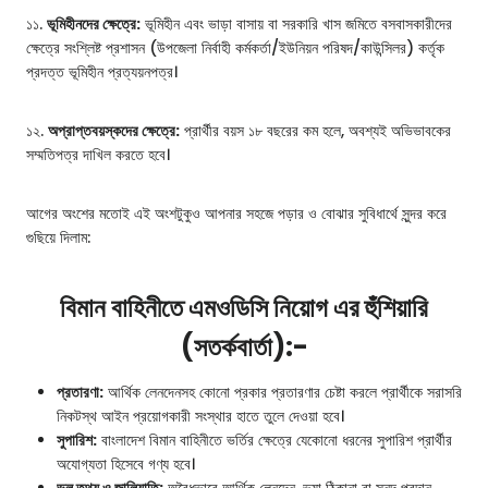
১১.
ভূমিহীনদের ক্ষেত্রে:
ভূমিহীন এবং ভাড়া বাসায় বা সরকারি খাস জমিতে বসবাসকারীদের
ক্ষেত্রে সংশ্লিষ্ট প্রশাসন (উপজেলা নির্বাহী কর্মকর্তা/ইউনিয়ন পরিষদ/কাউন্সিলর) কর্তৃক
প্রদত্ত ভূমিহীন প্রত্যয়নপত্র।
১২.
অপ্রাপ্তবয়স্কদের ক্ষেত্রে:
প্রার্থীর বয়স ১৮ বছরের কম হলে, অবশ্যই অভিভাবকের
সম্মতিপত্র দাখিল করতে হবে।
আগের অংশের মতোই এই অংশটুকুও আপনার সহজে পড়ার ও বোঝার সুবিধার্থে সুন্দর করে
গুছিয়ে দিলাম:
বিমান বাহিনীতে এমওডিসি নিয়োগ এর হুঁশিয়ারি
(সতর্কবার্তা):-
প্রতারণা:
আর্থিক লেনদেনসহ কোনো প্রকার প্রতারণার চেষ্টা করলে প্রার্থীকে সরাসরি
নিকটস্থ আইন প্রয়োগকারী সংস্থার হাতে তুলে দেওয়া হবে।
সুপারিশ:
বাংলাদেশ বিমান বাহিনীতে ভর্তির ক্ষেত্রে যেকোনো ধরনের সুপারিশ প্রার্থীর
অযোগ্যতা হিসেবে গণ্য হবে।
ভুল তথ্য ও জালিয়াতি:
অবৈধভাবে আর্থিক লেনদেন, ভুয়া ঠিকানা বা সনদ প্রদান,