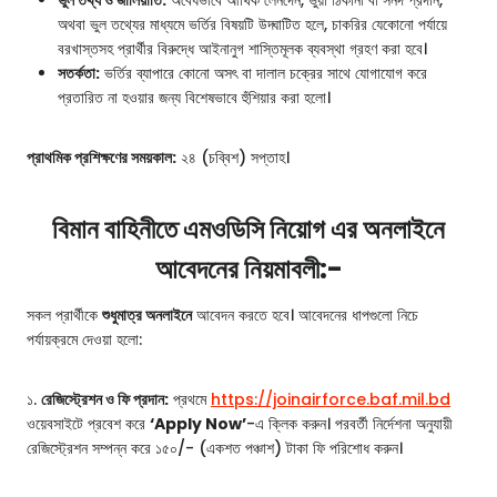
অথবা ভুল তথ্যের মাধ্যমে ভর্তির বিষয়টি উদ্ঘাটিত হলে, চাকরির যেকোনো পর্যায়ে
বরখাস্তসহ প্রার্থীর বিরুদ্ধে আইনানুগ শাস্তিমূলক ব্যবস্থা গ্রহণ করা হবে।
সতর্কতা:
ভর্তির ব্যাপারে কোনো অসৎ বা দালাল চক্রের সাথে যোগাযোগ করে
প্রতারিত না হওয়ার জন্য বিশেষভাবে হুঁশিয়ার করা হলো।
প্রাথমিক প্রশিক্ষণের সময়কাল:
২৪ (চব্বিশ) সপ্তাহ।
বিমান বাহিনীতে এমওডিসি নিয়োগ এর অনলাইনে
আবেদনের নিয়মাবলী:-
সকল প্রার্থীকে
শুধুমাত্র অনলাইনে
আবেদন করতে হবে। আবেদনের ধাপগুলো নিচে
পর্যায়ক্রমে দেওয়া হলো:
১.
রেজিস্ট্রেশন ও ফি প্রদান:
প্রথমে
https://joinairforce.baf.mil.bd
ওয়েবসাইটে প্রবেশ করে
‘Apply Now’
-এ ক্লিক করুন। পরবর্তী নির্দেশনা অনুযায়ী
রেজিস্ট্রেশন সম্পন্ন করে ১৫০/- (একশত পঞ্চাশ) টাকা ফি পরিশোধ করুন।