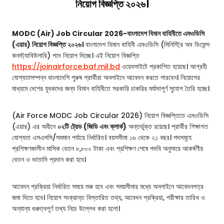
নিয়োগ বিজ্ঞপ্তি ২০২৬।
MODC (Air) Job Circular 2026-বাংলাদেশ বিমান বাহিনীতে এমওডিসি
(এয়ার) নিয়োগ বিজ্ঞপ্তি ২০২৬।
বাংলাদেশ বিমান বাহিনী এমওডিসি (মিনিস্ট্রি অব ডিফেন্স
কনস্ট্যাবিউলারি) পদে নিয়োগ দিচ্ছে। এই নিয়োগ বিজ্ঞপ্তি
https://joinairforce.baf.mil.bd
ওয়েবসাইটে প্রকাশিত হয়েছে। আগ্রহী
যোগ্যতাসম্পন্ন বাংলাদেশি পুরুষ প্রার্থীরা অনলাইনে আবেদন করতে পারবেন। নিয়োগের
মাধ্যমে দেশের যুবকদের জন্য বিমান বাহিনীতে সরকারি চাকরির মর্যাদাপূর্ণ সুযোগ তৈরি হচ্ছে।
(Air Force MODC Job Circular 2026) নিয়োগ বিজ্ঞপ্তিতে এমওডিসি
(এয়ার) এর অধীনে
০২টি ট্রেড (জিডি এবং ক্লার্ক)
অন্তর্ভুক্ত রয়েছে। প্রার্থীর শিক্ষাগত
যোগ্যতা এসএসসি/সমমান পর্যায়ে নির্ধারিত। বয়সসীমা ১৬ থেকে ২১ বছর। পদসমূহে
প্রশিক্ষণকালীন মাসিক বেতন ৮,৮০০ টাকা এবং প্রশিক্ষণ শেষে পদবি অনুসারে আকর্ষণীয়
বেতন ও ভাতাদি প্রদান করা হবে।
আবেদন প্রক্রিয়া নির্ধারিত সময়ে শুরু হবে এবং সময়সীমার মধ্যে অনলাইনে আবেদনপত্র
জমা দিতে হবে। নিয়োগ সংক্রান্ত বিস্তারিত তথ্য, আবেদন প্রক্রিয়া, পরীক্ষার তারিখ ও
অন্যান্য গুরুত্বপূর্ণ তথ্য নিচে উল্লেখ করা হলো।