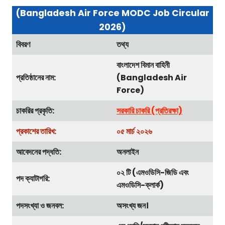
(Bangladesh Air Force MODC Job Circular
2026)
বিবরণ
তথ্য
বাংলাদেশ বিমান বাহিনী
প্রতিষ্ঠানের নাম:
(Bangladesh Air
Force)
চাকরির প্রকৃতি:
সরকারি চাকরি (প্রতিরক্ষা)
প্রকাশের তারিখ:
০৫ মার্চ ২০২৬
আবেদনের পদ্ধতি:
অনলাইন
০২ টি (এমওডিসি-জিডি এবং
পদ ক্যাটাগরি:
এমওডিসি-ক্লার্ক)
পদসংখ্যা ও জনবল:
অসংখ্য জন।