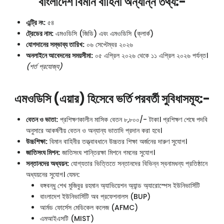
বাংলাদেশ বিমান বাহিনী
অন্যান্ন তথ্য:-
এন্ট্রি নং:
৫৪
ট্রেডের নাম:
এমওডিসি (জিডি) এবং এমওডিসি (ক্লার্ক)
যোগদানের সম্ভাব্য তারিখ:
০৬ সেপ্টেম্বর ২০২৬
অনলাইনে আবেদনের সময়সীমা:
০৫ এপ্রিল ২০২৬ থেকে ১১ এপ্রিল ২০২৬ পর্যন্ত।
(শর্ত প্রযোজ্য)
এমওডিসি (এয়ার) হিসেবে ভর্তি পরবর্তী সুবিধাসমূহ:-
বেতন ও ভাতা:
প্রশিক্ষণকালীন মাসিক বেতন ৮,৮০০/- টাকা। প্রশিক্ষণ শেষে পদবি
অনুসারে আকর্ষণীয় বেতন ও অন্যান্য ভাতাদি প্রদান করা হবে।
উচ্চশিক্ষা:
বিমান বাহিনীর তত্ত্বাবধানে উচ্চতর শিক্ষা অর্জনের দারুণ সুযোগ।
জাতিসংঘ মিশন:
জাতিসংঘ শান্তিরক্ষা মিশনে গমনের সুযোগ।
সন্তানদের অধ্যয়ন:
যোগ্যতার ভিত্তিতে সন্তানদের বিভিন্ন স্বনামধন্য প্রতিষ্ঠানে
অধ্যয়নের সুযোগ। যেমন:
বঙ্গবন্ধু শেখ মুজিবুর রহমান অ্যাভিয়েশন অ্যান্ড অ্যারোস্পেস ইউনিভার্সিটি
বাংলাদেশ ইউনিভার্সিটি অব প্রফেশনালস (BUP)
আর্মড ফোর্সেস মেডিকেল কলেজ (AFMC)
এমআইএসটি (MIST)