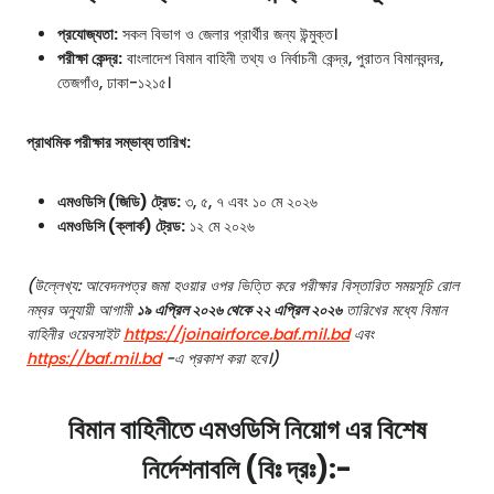
প্রযোজ্যতা:
সকল বিভাগ ও জেলার প্রার্থীর জন্য উন্মুক্ত।
পরীক্ষা কেন্দ্র:
বাংলাদেশ বিমান বাহিনী তথ্য ও নির্বাচনী কেন্দ্র, পুরাতন বিমানবন্দর,
তেজগাঁও, ঢাকা-১২১৫।
প্রাথমিক পরীক্ষার সম্ভাব্য তারিখ:
এমওডিসি (জিডি) ট্রেড:
৩, ৫, ৭ এবং ১০ মে ২০২৬
এমওডিসি (ক্লার্ক) ট্রেড:
১২ মে ২০২৬
(উল্লেখ্য: আবেদনপত্র জমা হওয়ার ওপর ভিত্তি করে পরীক্ষার বিস্তারিত সময়সূচি রোল
নম্বর অনুযায়ী আগামী
১৯ এপ্রিল ২০২৬ থেকে ২২ এপ্রিল ২০২৬
তারিখের মধ্যে বিমান
বাহিনীর ওয়েবসাইট
https://joinairforce.baf.mil.bd
এবং
https://baf.mil.bd
-এ প্রকাশ করা হবে।)
বিমান বাহিনীতে এমওডিসি নিয়োগ এর বিশেষ
নির্দেশনাবলি (বিঃ দ্রঃ):-