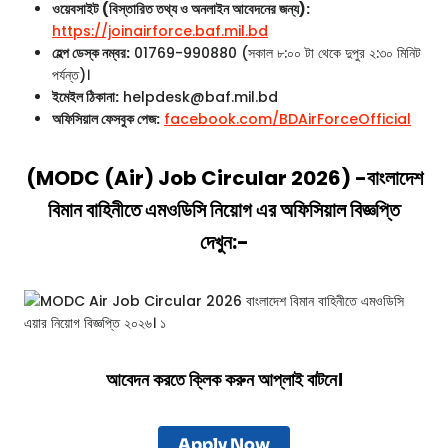
ওয়েবসাইট (বিস্তারিত তথ্য ও অনলাইন আবেদনের জন্য):
https://joinairforce.baf.mil.bd
হেল্প ডেস্ক নম্বর:
01769-990880 (সকাল ৮:০০ টা থেকে দুপুর ২:৩০ মিনিট
পর্যন্ত)।
ইমেইল ঠিকানা:
helpdesk@baf.mil.bd
অফিসিয়াল ফেসবুক পেজ:
facebook.com/BDAirForceOfficial
(MODC (Air) Job Circular 2026) -বাংলাদেশ
বিমান বাহিনীতে এমওডিসি নিয়োগ এর অফিসিয়াল বিজ্ঞপ্তি
দেখুন:-
আবেদন করতে ক্লিক করুন আপ্লাই বাটনে।
Apply Now