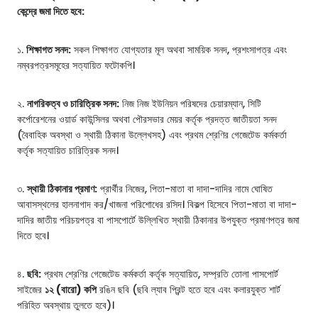
কেন্দ্রে জমা দিতে হবে:
১.
শিক্ষাগত সনদ:
সকল শিক্ষাগত যোগ্যতার মূল অথবা সাময়িক সনদ, প্রশংসাপত্র এবং
নম্বরপত্রসমূহের সত্যায়িত ফটোকপি।
২.
নাগরিকত্ব ও চারিত্রিক সনদ:
নিজ নিজ ইউনিয়ন পরিষদের চেয়ারম্যান, সিটি
কর্পোরেশনের ওয়ার্ড কাউন্সিলর অথবা পৌরসভার মেয়র কর্তৃক প্রদত্ত জাতীয়তা সনদ
(বৈবাহিক অবস্থা ও স্থায়ী ঠিকানা উল্লেখসহ) এবং প্রথম শ্রেণির গেজেটেড কর্মকর্তা
কর্তৃক সত্যায়িত চারিত্রিক সনদ।
৩.
স্থায়ী ঠিকানার প্রমাণ:
প্রার্থীর নিজের, পিতা-মাতা বা দাদা-দাদির নামে ঘোষিত
আবাসস্থলের হালনাগাদ কর/খাজনা পরিশোধের রসিদ। বিকল্প হিসেবে পিতা-মাতা বা দাদা-
দাদির জাতীয় পরিচয়পত্র বা পাসপোর্টে উল্লিখিত স্থায়ী ঠিকানার উপযুক্ত প্রমাণপত্র জমা
দিতে হবে।
৪.
ছবি:
প্রথম শ্রেণির গেজেটেড কর্মকর্তা কর্তৃক সত্যায়িত, সম্প্রতি তোলা পাসপোর্ট
সাইজের
১২ (বারো) কপি
রঙিন ছবি (ছবি ল্যাব প্রিন্ট হতে হবে এবং কলারযুক্ত শার্ট
পরিহিত অবস্থায় তুলতে হবে)।