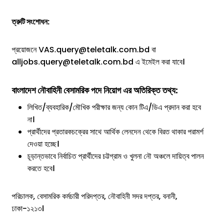
ত্রুটি সংশোধন:
প্রয়োজনে VAS.query@teletalk.com.bd বা
alljobs.query@teletalk.com.bd এ ইমেইল করা যাবে।
বাংলাদেশ নৌবাহিনী বেসামরিক পদে
নিয়োগ এর
অতিরিক্ত তথ্য:
লিখিত/ব্যবহারিক/মৌখিক পরীক্ষার জন্য কোন টিএ/ডিএ প্রদান করা হবে
না।
প্রার্থীদের প্রতারকচক্রের সাথে আর্থিক লেনদেন থেকে বিরত থাকার পরামর্শ
দেওয়া হচ্ছে।
চূড়ান্তভাবে নির্বাচিত প্রার্থীদের চট্টগ্রাম ও খুলনা নৌ অঞ্চলে দায়িত্ব পালন
করতে হবে।
পরিচালক, বেসামরিক কর্মচারী পরিদপ্তর, নৌবাহিনী সদর দপ্তর, বনানী,
ঢাকা-১২১৩।