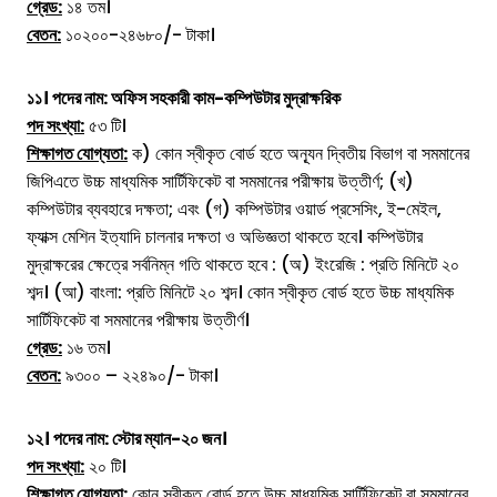
গ্রেড:
১৪ তম।
বেতন:
১০২০০-২৪৬৮০/- টাকা।
১১। পদের নাম:
অফিস সহকারী কাম-কম্পিউটার মুদ্রাক্ষরিক
পদ সংখ্যা:
৫৩ টি।
শিক্ষাগত যোগ্যতা:
ক) কোন স্বীকৃত বোর্ড হতে অন্যূন দ্বিতীয় বিভাগ বা সমমানের
জিপিএতে উচ্চ মাধ্যমিক সার্টিফিকেট বা সমমানের পরীক্ষায় উত্তীর্ণ; (খ)
কম্পিউটার ব্যবহারে দক্ষতা; এবং (গ) কম্পিউটার ওয়ার্ড প্রসেসিং, ই-মেইল,
ফ্যাক্স মেশিন ইত্যাদি চালনার দক্ষতা ও অভিজ্ঞতা থাকতে হবে। কম্পিউটার
মুদ্রাক্ষরের ক্ষেত্রে সর্বনিম্ন গতি থাকতে হবে : (অ) ইংরেজি : প্রতি মিনিটে ২০
শব্দ। (আ) বাংলা: প্রতি মিনিটে ২০ শব্দ। কোন স্বীকৃত বোর্ড হতে উচ্চ মাধ্যমিক
সার্টিফিকেট বা সমমানের পরীক্ষায় উত্তীর্ণ।
গ্রেড:
১৬ তম।
বেতন:
৯৩০০ – ২২৪৯০/- টাকা।
১২। পদের নাম:
স্টোর ম্যান-২০ জন।
পদ সংখ্যা:
২০ টি।
শিক্ষাগত যোগ্যতা:
কোন স্বীকৃত বোর্ড হতে উচ্চ মাধ্যমিক সার্টিফিকেট বা সমমানের