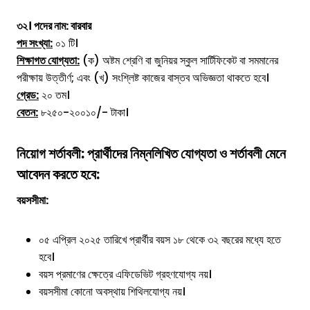
৩২। পদের নাম:
বারবার
পদ সংখ্যা:
০১ টি।
শিক্ষাগত যোগ্যতা:
(ক) অষ্টম শ্রেণি বা জুনিয়র স্কুল সার্টিফিকেট বা সমমানের
পরীক্ষায় উত্তীর্ণ; এবং (খ) সংশ্লিষ্ট কাজের বাস্তব অভিজ্ঞতা থাকতে হবে।
গ্রেড:
২০ তম।
বেতন:
৮২৫০-২০০১০/- টাকা।
নিয়োগ শর্তাবলী: প্রার্থীদের নিম্নলিখিত যোগ্যতা ও শর্তাবলী মেনে
আবেদন করতে হবে:
বয়সসীমা:
০৫ এপ্রিল ২০২৫ তারিখে প্রার্থীর বয়স ১৮ থেকে ৩২ বছরের মধ্যে হতে
হবে।
বয়স প্রমাণের ক্ষেত্রে এফিডেভিট গ্রহণযোগ্য নয়।
বয়সসীমা কোনো অবস্থায় শিথিলযোগ্য নয়।