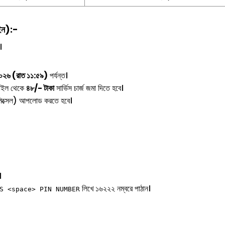
ইন):-
।
২০২৬ (রাত ১১:৫৯)
পর্যন্ত।
বাইল থেকে
৪৮/- টাকা
সার্ভিস চার্জ জমা দিতে হবে।
পিক্সেল) আপলোড করতে হবে।
।
লিখে ১৬২২২ নম্বরে পাঠান।
S <space> PIN NUMBER