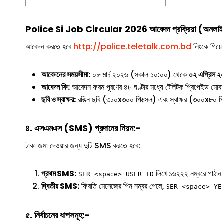
Police Si Job Circular 2026 আবেদন প্রক্রিয়া (অনলা
আবেদন করতে হবে
http://police.teletalk.com.bd
লিংকে গিয়ে
আবেদনের সময়সীমা:
০৮ মার্চ ২০২৬ (সকাল ১০:০০) থেকে
০২ এপ্রিল 
আবেদন ফি:
আবেদন ফরম পূরণের ৪৮ ঘণ্টার মধ্যে টেলিটক প্রিপেইড মো
ছবি ও স্বাক্ষর:
রঙিন ছবি (৩০০x৩০০ পিক্সেল) এবং স্বাক্ষর (৩০০x৮০ 
৪. এসএমএস (SMS) প্রদানের নিয়ম:-
টাকা জমা দেওয়ার জন্য দুটি SMS করতে হবে:
প্রথম SMS:
লিখে ১৬২২২ নম্বরে পাঠান
SER <space> USER ID
দ্বিতীয় SMS:
ফিরতি মেসেজের পিন নম্বর পেলে,
SER <space> YE
৫. নির্বাচনের ধাপসমূহ:-