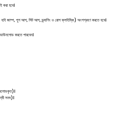
াই করা হবে।
, হাই জাম্প, পুশ আপ, সিট আপ, ড্র্যাগিং ও রোপ ক্লাইম্বিং) অংশগ্রহণ করতে হবে।
র্ড ডাউনলোড করতে পারবেন।
উনলোডকৃত)।
বন্ধী সনদ)।