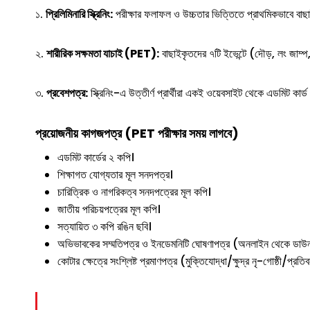
১.
প্রিলিমিনারি স্ক্রিনিং:
পরীক্ষার ফলাফল ও উচ্চতার ভিত্তিতে প্রাথমিকভাবে বাছ
২.
শারীরিক সক্ষমতা যাচাই (PET):
বাছাইকৃতদের ৭টি ইভেন্টে (দৌড়, লং জাম্প
৩.
প্রবেশপত্র:
স্ক্রিনিং-এ উত্তীর্ণ প্রার্থীরা একই ওয়েবসাইট থেকে এডমিট কা
প্রয়োজনীয় কাগজপত্র (PET পরীক্ষার সময় লাগবে)
এডমিট কার্ডের ২ কপি।
শিক্ষাগত যোগ্যতার মূল সনদপত্র।
চারিত্রিক ও নাগরিকত্ব সনদপত্রের মূল কপি।
জাতীয় পরিচয়পত্রের মূল কপি।
সত্যায়িত ৩ কপি রঙিন ছবি।
অভিভাবকের সম্মতিপত্র ও ইনডেমনিটি ঘোষণাপত্র (অনলাইন থেকে ডা
কোটার ক্ষেত্রে সংশ্লিষ্ট প্রমাণপত্র (মুক্তিযোদ্ধা/ক্ষুদ্র নৃ-গোষ্ঠী/প্রতি