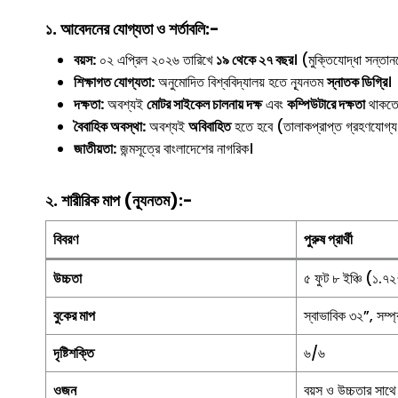
১. আবেদনের যোগ্যতা ও শর্তাবলি:-
বয়স:
০২ এপ্রিল ২০২৬ তারিখে
১৯ থেকে ২৭ বছর
। (মুক্তিযোদ্ধা সন্তান
শিক্ষাগত যোগ্যতা:
অনুমোদিত বিশ্ববিদ্যালয় হতে ন্যূনতম
স্নাতক ডিগ্রি
।
দক্ষতা:
অবশ্যই
মোটর সাইকেল চালনায় দক্ষ
এবং
কম্পিউটারে দক্ষতা
থাকতে
বৈবাহিক অবস্থা:
অবশ্যই
অবিবাহিত
হতে হবে (তালাকপ্রাপ্ত গ্রহণযোগ্য
জাতীয়তা:
জন্মসূত্রে বাংলাদেশের নাগরিক।
২. শারীরিক মাপ (ন্যূনতম):-
বিবরণ
পুরুষ প্রার্থী
উচ্চতা
৫ ফুট ৮ ইঞ্চি (১.৭
বুকের মাপ
স্বাভাবিক ৩২”, সম্প
দৃষ্টিশক্তি
৬/৬
ওজন
বয়স ও উচ্চতার সাথে স