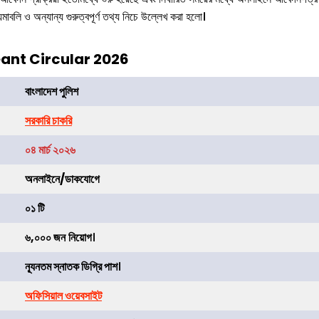
য়মাবলি ও অন্যান্য গুরুত্বপূর্ণ তথ্য নিচে উল্লেখ করা হলো।
eant Circular 2026
বাংলাদেশ পুলিশ
সরকারি চাকরি
০৪ মার্চ ২০২৬
অনলাইনে/ডাকযোগে
০১ টি
৬,০০০ জন
নিয়োগ
।
ন্যূনতম স্নাতক ডিগ্রি পাশ
।
অফিসিয়াল ওয়েবসাইট