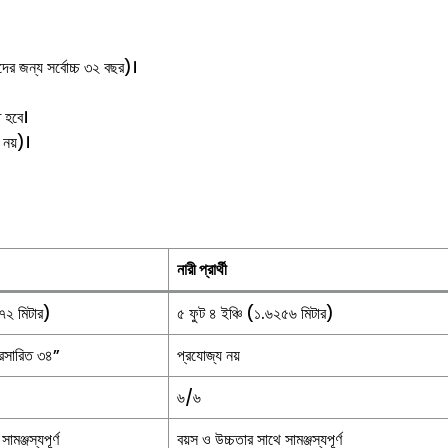
দের জন্য সর্বোচ্চ ৩২ বছর)।
 হবে।
 নয়)।
নারী প্রার্থী
২৭২ মিটার)
৫ ফুট ৪ ইঞ্চি (১.৬২৫৬ মিটার)
্রসারিত ৩৪”
প্রযোজ্য নয়
৬/৬
ামঞ্জস্যপূর্ণ
বয়স ও উচ্চতার সাথে সামঞ্জস্যপূর্ণ