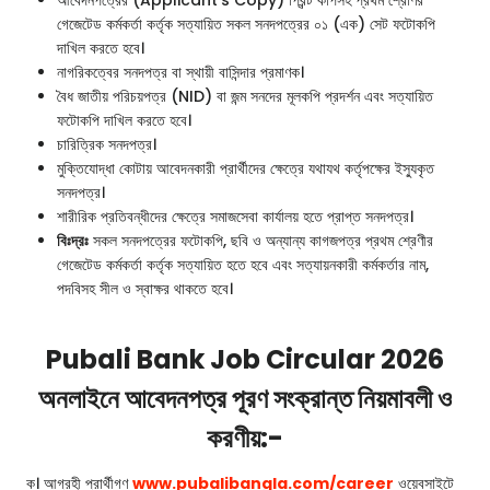
আবেদনপত্রের (Applicant’s Copy) প্রিন্ট কপিসহ প্রথম শ্রেণির
গেজেটেড কর্মকর্তা কর্তৃক সত্যায়িত সকল সনদপত্রের ০১ (এক) সেট ফটোকপি
দাখিল করতে হবে।
নাগরিকত্বের সনদপত্র বা স্থায়ী বাসিন্দার প্রমাণক।
বৈধ জাতীয় পরিচয়পত্র (NID) বা জন্ম সনদের মূলকপি প্রদর্শন এবং সত্যায়িত
ফটোকপি দাখিল করতে হবে।
চারিত্রিক সনদপত্র।
মুক্তিযোদ্ধা কোটায় আবেদনকারী প্রার্থীদের ক্ষেত্রে যথাযথ কর্তৃপক্ষের ইস্যুকৃত
সনদপত্র।
শারীরিক প্রতিবন্ধীদের ক্ষেত্রে সমাজসেবা কার্যালয় হতে প্রাপ্ত সনদপত্র।
বিঃদ্রঃ
সকল সনদপত্রের ফটোকপি, ছবি ও অন্যান্য কাগজপত্র প্রথম শ্রেণীর
গেজেটেড কর্মকর্তা কর্তৃক সত্যায়িত হতে হবে এবং সত্যায়নকারী কর্মকর্তার নাম,
পদবিসহ সীল ও স্বাক্ষর থাকতে হবে।
Pubali Bank Job Circular 2026
অনলাইনে আবেদনপত্র পূরণ সংক্রান্ত নিয়মাবলী ও
করণীয়:-
ক। আগ্রহী প্রার্থীগণ
www.pubalibangla.com/career
ওয়েবসাইটে