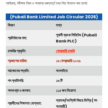
প্রক্রিয়া, পরীক্ষার নিয়ম ও অন্যান্য গুরুত্বপূর্ণ তথ্য নিচে উল্লেখ করা হলো।
(Pubali Bank Limited Job Circular 2026)
বিবরণ
তথ্য
পূবালী ব্যাংক লিমিটেড (Pubali
প্রতিষ্ঠানের নাম:
Bank PLC)
চাকরির প্রকৃতি:
বেসরকারি চাকরি
প্রকাশের তারিখ:
১৯ ফেব্রুয়ারি ২০২৬
আবেদনের পদ্ধতি:
অনলাইন
।
পদ ক্যাটাগরি:
১৬ টি
পদসংখ্যা ও জনবল:
১১৫ জন নিয়োগ
।
স্নাতক/সংশ্লিষ্ট বিষয়ে ডিগ্রি (পদ
প্রার্থীদের শিক্ষাগত যোগ্যতা:
অনুযায়ী)