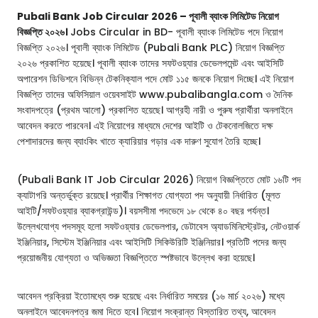
Pubali Bank Job Circular 2026 – পূবালী ব্যাংক লিমিটেড নিয়োগ
বিজ্ঞপ্তি ২০২৬।
Jobs Circular in BD- পূবালী ব্যাংক লিমিটেড পদে নিয়োগ
বিজ্ঞপ্তি ২০২৬। পূবালী ব্যাংক লিমিটেড (Pubali Bank PLC) নিয়োগ বিজ্ঞপ্তি
২০২৬ প্রকাশিত হয়েছে। পূবালী ব্যাংক তাদের সফটওয়্যার ডেভেলপমেন্ট এবং আইসিটি
অপারেশন ডিভিশনে বিভিন্ন টেকনিক্যাল পদে মোট ১১৫ জনকে নিয়োগ দিচ্ছে। এই নিয়োগ
বিজ্ঞপ্তি তাদের অফিসিয়াল ওয়েবসাইট www.pubalibangla.com ও দৈনিক
সংবাদপত্রে (প্রথম আলো) প্রকাশিত হয়েছে। আগ্রহী নারী ও পুরুষ প্রার্থীরা অনলাইনে
আবেদন করতে পারবেন। এই নিয়োগের মাধ্যমে দেশের আইটি ও টেকনোলজিতে দক্ষ
পেশাদারদের জন্য ব্যাংকিং খাতে ক্যারিয়ার গড়ার এক দারুণ সুযোগ তৈরি হচ্ছে।
(Pubali Bank IT Job Circular 2026) নিয়োগ বিজ্ঞপ্তিতে মোট ১৬টি পদ
ক্যাটাগরি অন্তর্ভুক্ত রয়েছে। প্রার্থীর শিক্ষাগত যোগ্যতা পদ অনুযায়ী নির্ধারিত (মূলত
আইটি/সফটওয়্যার ব্যাকগ্রাউন্ড)। বয়সসীমা পদভেদে ১৮ থেকে ৪০ বছর পর্যন্ত।
উল্লেখযোগ্য পদসমূহ হলো সফটওয়্যার ডেভেলপার, ডেটাবেস অ্যাডমিনিস্ট্রেটর, নেটওয়ার্ক
ইঞ্জিনিয়ার, সিস্টেম ইঞ্জিনিয়ার এবং আইসিটি সিকিউরিটি ইঞ্জিনিয়ার। প্রতিটি পদের জন্য
প্রয়োজনীয় যোগ্যতা ও অভিজ্ঞতা বিজ্ঞপ্তিতে স্পষ্টভাবে উল্লেখ করা হয়েছে।
আবেদন প্রক্রিয়া ইতোমধ্যে শুরু হয়েছে এবং নির্ধারিত সময়ের (১৬ মার্চ ২০২৬) মধ্যে
অনলাইনে আবেদনপত্র জমা দিতে হবে। নিয়োগ সংক্রান্ত বিস্তারিত তথ্য, আবেদন