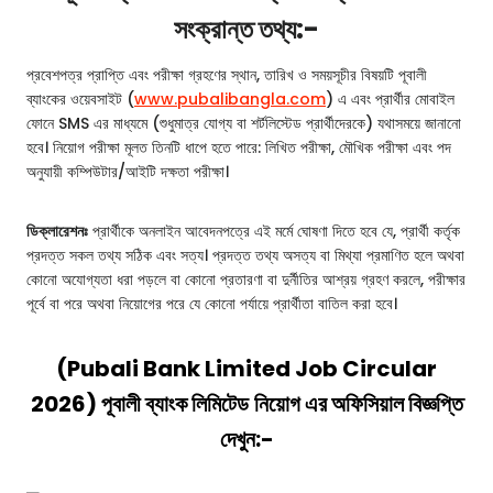
সংক্রান্ত তথ্য:-
প্রবেশপত্র প্রাপ্তি এবং পরীক্ষা গ্রহণের স্থান, তারিখ ও সময়সূচীর বিষয়টি পূবালী
ব্যাংকের ওয়েবসাইট (
www.pubalibangla.com
) এ এবং প্রার্থীর মোবাইল
ফোনে SMS এর মাধ্যমে (শুধুমাত্র যোগ্য বা শর্টলিস্টেড প্রার্থীদেরকে) যথাসময়ে জানানো
হবে। নিয়োগ পরীক্ষা মূলত তিনটি ধাপে হতে পারে: লিখিত পরীক্ষা, মৌখিক পরীক্ষা এবং পদ
অনুযায়ী কম্পিউটার/আইটি দক্ষতা পরীক্ষা।
ডিক্লারেশনঃ
প্রার্থীকে অনলাইন আবেদনপত্রে এই মর্মে ঘোষণা দিতে হবে যে, প্রার্থী কর্তৃক
প্রদত্ত সকল তথ্য সঠিক এবং সত্য। প্রদত্ত তথ্য অসত্য বা মিথ্যা প্রমাণিত হলে অথবা
কোনো অযোগ্যতা ধরা পড়লে বা কোনো প্রতারণা বা দুর্নীতির আশ্রয় গ্রহণ করলে, পরীক্ষার
পূর্বে বা পরে অথবা নিয়োগের পরে যে কোনো পর্যায়ে প্রার্থীতা বাতিল করা হবে।
(Pubali Bank Limited Job Circular
2026
)
পূবালী ব্যাংক লিমিটেড
নিয়োগ এর অফিসিয়াল বিজ্ঞপ্তি
দেখুন:-