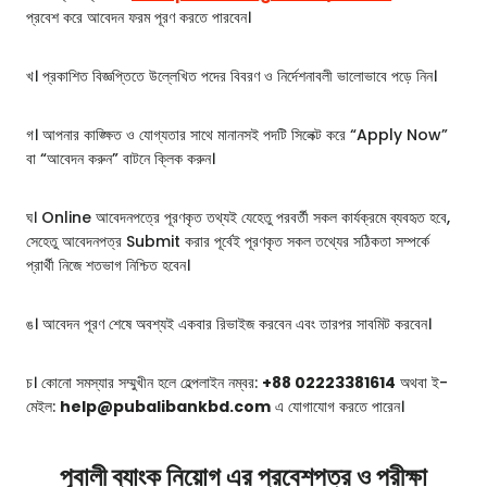
প্রবেশ করে আবেদন ফরম পূরণ করতে পারবেন।
খ। প্রকাশিত বিজ্ঞপ্তিতে উল্লেখিত পদের বিবরণ ও নির্দেশনাবলী ভালোভাবে পড়ে নিন।
গ। আপনার কাঙ্ক্ষিত ও যোগ্যতার সাথে মানানসই পদটি সিলেক্ট করে “Apply Now”
বা “আবেদন করুন” বাটনে ক্লিক করুন।
ঘ। Online আবেদনপত্রে পূরণকৃত তথ্যই যেহেতু পরবর্তী সকল কার্যক্রমে ব্যবহৃত হবে,
সেহেতু আবেদনপত্র Submit করার পূর্বেই পূরণকৃত সকল তথ্যের সঠিকতা সম্পর্কে
প্রার্থী নিজে শতভাগ নিশ্চিত হবেন।
ঙ। আবেদন পূরণ শেষে অবশ্যই একবার রিভাইজ করবেন এবং তারপর সাবমিট করবেন।
চ। কোনো সমস্যার সম্মুখীন হলে হেল্পলাইন নম্বর:
+88 02223381614
অথবা ই-
মেইল:
help@pubalibankbd.com
এ যোগাযোগ করতে পারেন।
পূবালী ব্যাংক নিয়োগ এর প্রবেশপত্র ও পরীক্ষা