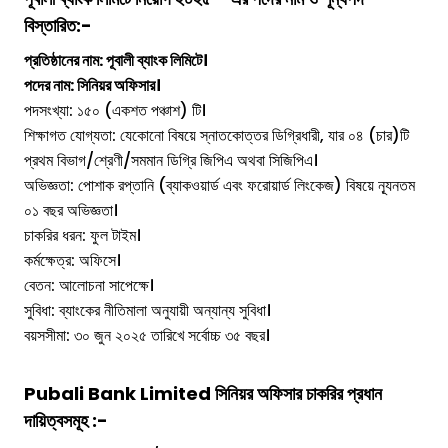
বিস্তারিত:-
প্রতিষ্ঠানের নাম:
পূবালী ব্যাংক লিমিটে
।
পদের নাম: সিনিয়র অফিসার।
পদসংখ্যা: ১৫০ (একশত পঞ্চাশ) টি।
শিক্ষাগত যোগ্যতা: যেকোনো বিষয়ে স্নাতকোত্তর ডিগ্রিধারী, যার ০৪ (চার)টি
প্রথম বিভাগ/শ্রেণী/সমমান ডিগ্রি জিপিএ অথবা সিজিপিএ।
অভিজ্ঞতা: পোশাক রপ্তানি (ব্যাকওয়ার্ড এবং ফরোয়ার্ড লিংকেজ) বিষয়ে ন্যূনতম
০১ বছর অভিজ্ঞতা।
চাকরির ধরন: ফুল টাইম।
কর্মক্ষেত্র: অফিসে।
বেতন: আলোচনা সাপেক্ষে।
সুবিধা: ব্যাংকের নীতিমালা অনুযায়ী অন্যান্য সুবিধা।
বয়সসীমা: ৩০ জুন ২০২৫ তারিখে সর্বোচ্চ ৩৫ বছর।
Pubali Bank Limited
সিনিয়র অফিসার
চাকরির প্রধান
দায়িত্বসমূহ :-