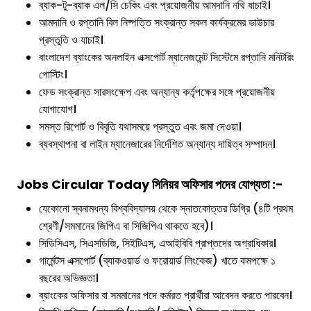
ব্যাক-টু-ব্যাক এল/সি চেকিং এবং প্রয়োজনীয় আমদানি নথি যাচাই।
আমদানি ও রপ্তানি বিল নিষ্পত্তি সংক্রান্ত সকল কার্যক্রমের ভাউচার
প্রস্তুতি ও যাচাই।
বাংলাদেশ ব্যাংকের অনলাইন এক্সপোর্ট ম্যানেজমেন্ট সিস্টেমে রপ্তানি মনিটরিং
পোস্টিং।
ফেড সংক্রান্ত সারসংক্ষেপ এবং অন্যান্য কর্তৃপক্ষের সঙ্গে প্রয়োজনীয়
যোগাযোগ।
সমস্ত রিপোর্ট ও বিবৃতি যথাসময়ে প্রস্তুত এবং জমা দেওয়া।
ব্যবস্থাপনা বা লাইন ম্যানেজারের নির্দেশিত অন্যান্য দায়িত্ব সম্পাদন।
Jobs Circular Today
সিনিয়র অফিসার
পদের যোগ্যতা :-
যেকোনো স্বনামধন্য বিশ্ববিদ্যালয় থেকে স্নাতকোত্তর ডিগ্রি (৪টি প্রথম
শ্রেণী/সমমানের জিপিএ বা সিজিপিএ থাকতে হবে)।
সিডিসিএস, সিএসডিজি, সিইটিএস, এআইবিবি প্রাপ্তদের অগ্রাধিকার।
গার্মেন্টস এক্সপোর্ট (ব্যাকওয়ার্ড ও ফরোয়ার্ড লিংকেজ) খাতে কমপক্ষে ১
বছরের অভিজ্ঞতা।
ব্যাংকের অফিসার বা সমমানের পদে কর্মরত প্রার্থীরা আবেদন করতে পারবেন।