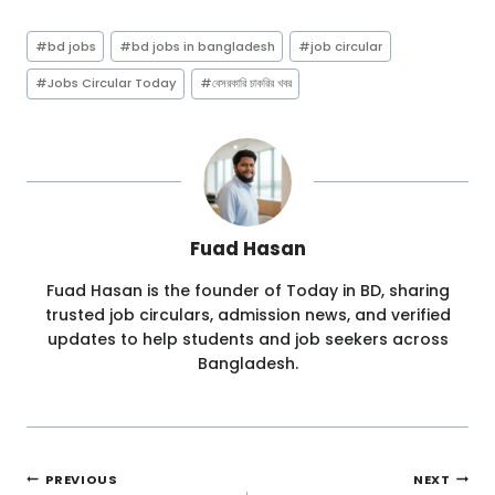
Post
#
bd jobs
#
bd jobs in bangladesh
#
job circular
Tags:
#
Jobs Circular Today
#
বেসরকারি চাকরির খবর
Fuad Hasan
Fuad Hasan is the founder of Today in BD, sharing
trusted job circulars, admission news, and verified
updates to help students and job seekers across
Bangladesh.
Post
PREVIOUS
NEXT