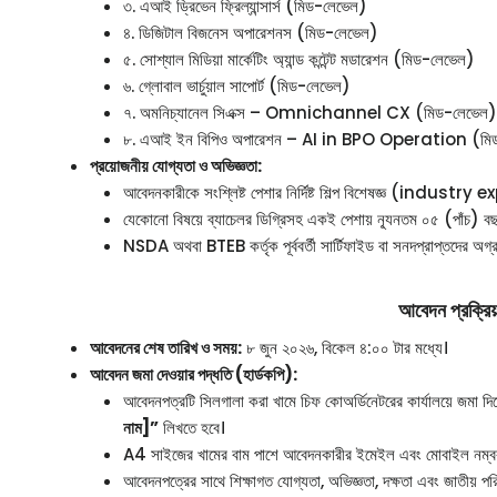
৩. এআই ড্রিভেন ফ্রিল্যান্সার্স (মিড-লেভেল)
৪. ডিজিটাল বিজনেস অপারেশনস (মিড-লেভেল)
৫. সোশ্যাল মিডিয়া মার্কেটিং অ্যান্ড কন্টেন্ট মডারেশন (মিড-লেভেল)
৬. গ্লোবাল ভার্চুয়াল সাপোর্ট (মিড-লেভেল)
৭. অমনিচ্যানেল সিএক্স – Omnichannel CX (মিড-লেভেল)
৮. এআই ইন বিপিও অপারেশন – AI in BPO Operation (মি
প্রয়োজনীয় যোগ্যতা ও অভিজ্ঞতা:
আবেদনকারীকে সংশ্লিষ্ট পেশার নির্দিষ্ট শিল্প বিশেষজ্ঞ (industry
যেকোনো বিষয়ে ব্যাচেলর ডিগ্রিসহ একই পেশায় ন্যূনতম ০৫ (পাঁচ) ব
NSDA অথবা BTEB কর্তৃক পূর্ববর্তী সার্টিফাইড বা সনদপ্রাপ্তদের অগ্র
আবেদন প্রক্রিয়া
আবেদনের শেষ তারিখ ও সময়:
৮ জুন ২০২৬, বিকেল ৪:০০ টার মধ্যে।
আবেদন জমা দেওয়ার পদ্ধতি (হার্ডকপি):
আবেদনপত্রটি সিলগালা করা খামে চিফ কোঅর্ডিনেটরের কার্যালয়ে জমা দিত
নাম]”
লিখতে হবে।
A4 সাইজের খামের বাম পাশে আবেদনকারীর ইমেইল এবং মোবাইল নম্বর
আবেদনপত্রের সাথে শিক্ষাগত যোগ্যতা, অভিজ্ঞতা, দক্ষতা এবং জাতীয় 