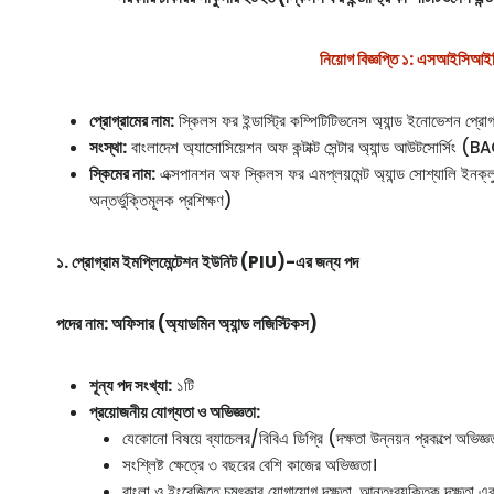
নিয়োগ বিজ্ঞপ্তি ১: এসআইস
প্রোগ্রামের নাম:
স্কিলস ফর ইন্ডাস্ট্রি কম্পিটিটিভনেস অ্যান্ড ইনোভেশন প্
সংস্থা:
বাংলাদেশ অ্যাসোসিয়েশন অফ কন্টাক্ট সেন্টার অ্যান্ড আউটসোর্সিং
স্কিমের নাম:
এক্সপানশন অফ স্কিলস ফর এমপ্লয়মেন্ট অ্যান্ড সোশ্যালি ইনক্
অন্তর্ভুক্তিমূলক প্রশিক্ষণ)
১. প্রোগ্রাম ইমপ্লিমেন্টেশন ইউনিট (PIU)-এর জন্য পদ
পদের নাম: অফিসার (অ্যাডমিন অ্যান্ড লজিস্টিকস)
শূন্য পদ সংখ্যা:
১টি
প্রয়োজনীয় যোগ্যতা ও অভিজ্ঞতা:
যেকোনো বিষয়ে ব্যাচেলর/বিবিএ ডিগ্রি (দক্ষতা উন্নয়ন প্রকল্পে অভিজ্
সংশ্লিষ্ট ক্ষেত্রে ৩ বছরের বেশি কাজের অভিজ্ঞতা।
বাংলা ও ইংরেজিতে চমৎকার যোগাযোগ দক্ষতা, আন্তঃব্যক্তিক দক্ষতা এবং 