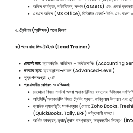
অফিস কার্যক্রম, লজিস্টিকস, সম্পদ (assets) এবং রেকর্ড ব্যবস্থাপন
এমএস অফিস (MS Office), ডিজিটাল রেকর্ড-কিপিং এবং বাংলা ও ইং
২. ট্রেইনার (প্রশিক্ষক) পদের বিবরণ
ক) পদের নাম: লিড ট্রেইনার (Lead Trainer)
কোর্সের নাম:
অ্যাকাউন্টিং সার্ভিসেস – আউটসোর্সিং (Accountin
দক্ষতার স্তর:
অ্যাডভান্সড-লেভেল (Advanced-Level)
শূন্য পদ সংখ্যা:
২০টি
প্রয়োজনীয় যোগ্যতা ও অভিজ্ঞতা:
যেকোনো বিষয়ে মাস্টার্স অথবা অ্যাকাউন্টিংয়ে ব্যাচেলর ডিগ্রিসহ সংশ্লি
আইসিটি/অ্যাকাউন্টিং বিষয়ে ট্রেনিং প্রদান, কারিকুলাম উন্নয়ন এবং মেন্ট
ক্লাউড অ্যাকাউন্টিং সফটওয়্যার (যেমন: Zoho Books, Fre
(QuickBooks, Tally, ERP) শক্তিশালী দক্ষতা।
আর্থিক কার্যক্রম, ভ্যাট/ট্যাক্স কমপ্লায়েন্স, অভ্যন্তরীণ নিয়ন্ত্রণ (