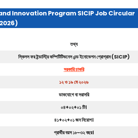
 and Innovation Program SICIP Job Circular
2026)
তথ্য
স্কিলস ফর ইন্ডাস্ট্রি কম্পিটিটিভনেস এন্ড ইনোভেশন প্রোগ্রাম (SICIP)
সরকারি চাকরি
১২ ও ১৯ মে ২০২৬
ডাকযোগে বা সরাসরি
০৪+০২+০১ টি।
৪১+০২+০১ জন নিয়োগ।
প্রার্থীর বয়স ১৮-৩২ বছর।