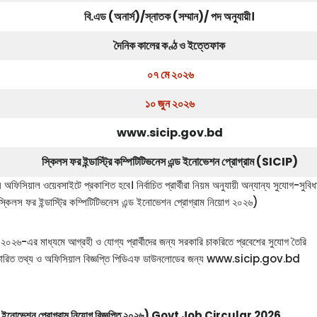
বি.এড (অনার্স)/স্নাতক (সম্মান)/ পদ অনুযায়ী।
দৈনিক কালের কণ্ঠ ও ইত্তেফাক
০৭ মে ২০২৬
১০ জুন ২০২৬
www.sicip.gov.bd
স্কিলস ফর ইন্ডাস্ট্রি কম্পিটিটিভনেস এন্ড ইনোভেশন প্রোগ্রাম (SICIP)
অফিসিয়াল ওয়েবসাইটে প্রকাশিত হবে। নির্বাচিত প্রার্থীরা নিয়ম অনুযায়ী অন্যান্য সুযোগ-সুবিধ
স্কিলস ফর ইন্ডাস্ট্রি কম্পিটিটিভনেস এন্ড ইনোভেশন প্রোগ্রাম নিয়োগ ২০২৬)
্তি ২০২৬-এর মাধ্যমে আগ্রহী ও যোগ্য প্রার্থীদের জন্য সরকারি চাকরিতে প্রবেশের সুযোগ তৈরি
যোগ। বিস্তারিত তথ্য ও অফিসিয়াল বিজ্ঞপ্তি পিডিএফ ডাউনলোডের জন্য www.sicip.gov.bd
ভনেস এন্ড ইনোভেশন প্রোগ্রাম নিয়োগ বিজ্ঞপ্তি ২০২৬) Govt Job Circular 2026