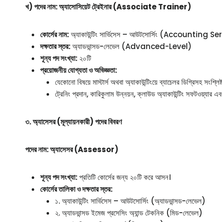
খ) পদের নাম: অ্যাসোসিয়েট ট্রেইনার (Associate Trainer)
কোর্সের নাম:
অ্যাকাউন্টিং সার্ভিসেস – আউটসোর্সিং (Accountin
দক্ষতার স্তর:
অ্যাডভান্সড-লেভেল (Advanced-Level)
শূন্য পদ সংখ্যা:
২০টি
প্রয়োজনীয় যোগ্যতা ও অভিজ্ঞতা:
যেকোনো বিষয়ে মাস্টার্স অথবা অ্যাকাউন্টিংয়ে ব্যাচেলর ডিগ্রিসহ সংশ্লি
ট্রেনিং প্রদান, কারিকুলাম উন্নয়ন, ক্লাউড অ্যাকাউন্টিং সফটওয়্যার 
৩. অ্যাসেসর (মূল্যায়নকারী) পদের বিবরণ
পদের নাম: অ্যাসেসর (Assessor)
শূন্য পদ সংখ্যা:
প্রতিটি কোর্সের জন্য ২০টি করে আসন।
কোর্সের তালিকা ও দক্ষতার স্তর:
১. অ্যাকাউন্টিং সার্ভিসেস – আউটসোর্সিং (অ্যাডভান্সড-লেভেল)
২. অ্যাডভান্সড ইমেজ প্রসেসিং অ্যান্ড টেকনিক (মিড-লেভেল)