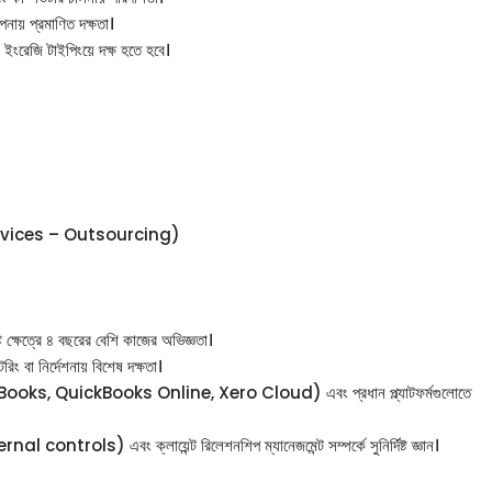
ায় প্রমাণিত দক্ষতা।
রেজি টাইপিংয়ে দক্ষ হতে হবে।
g Services – Outsourcing)
ষ্ট ক্ষেত্রে ৪ বছরের বেশি কাজের অভিজ্ঞতা।
রিং বা নির্দেশনায় বিশেষ দক্ষতা।
shBooks, QuickBooks Online, Xero Cloud) এবং প্রধান প্ল্যাটফর্মগুলোতে
internal controls) এবং ক্লায়েন্ট রিলেশনশিপ ম্যানেজমেন্ট সম্পর্কে সুনির্দিষ্ট জ্ঞান।