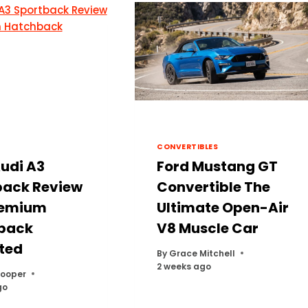
CONVERTIBLES
udi A3
Ford Mustang GT
back Review
Convertible The
remium
Ultimate Open-Air
back
V8 Muscle Car
ted
By
Grace Mitchell
2 weeks ago
Cooper
go