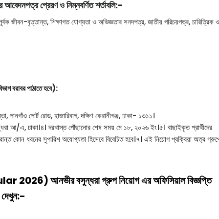
এর আবেদনপত্র প্রেরণ ও নিম্নবর্ণিত শর্তাবলি:-
র্বক জীবন-বৃত্তান্ত, শিক্ষাগত যোগ্যতা ও অভিজ্ঞতার সনদপত্র, জাতীয় পরিচয়পত্র, চারিত্রিক 
িভাগ বরাবর পাঠাতে হবে):
, পানগাঁও পোর্ট রোড, হাজারিবাগ, দক্ষিণ কেরানীগঞ্জ, ঢাকা- ১৩১১।
ধরা আ/এ, ঢাকা।৪। দরখাস্ত পৌঁছানোর শেষ সময় মে ১৮, ২০২৬ ইং।৫। বাছাইকৃত প্রার্থীদের
রান্ত কোন ধরনের সুপারিশ অযোগ্যতা হিসেবে বিবেচিত হবে।৭। এই নিয়োগ প্রক্রিয়া অত্র গ্রুপ
 আনভীর বসুন্ধরা গ্রুপ নিয়োগ এর অফিসিয়াল বিজ্ঞপ্তি
দেখুন:-