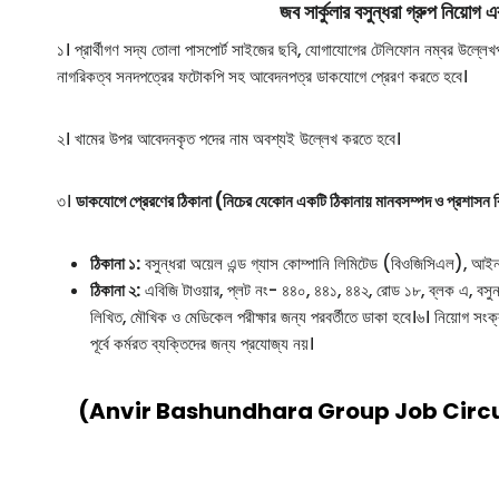
জব সার্কুলার বসুন্ধরা গ্রুপ নিয়োগ 
১। প্রার্থীগণ সদ্য তোলা পাসপোর্ট সাইজের ছবি, যোগাযোগের টেলিফোন নম্বর উল্লেখপূ
নাগরিকত্ব সনদপত্রের ফটোকপি সহ আবেদনপত্র ডাকযোগে প্রেরণ করতে হবে।
২। খামের উপর আবেদনকৃত পদের নাম অবশ্যই উল্লেখ করতে হবে।
৩।
ডাকযোগে প্রেরণের ঠিকানা (নিচের যেকোন একটি ঠিকানায় মানবসম্পদ ও প্রশাসন ব
ঠিকানা ১:
বসুন্ধরা অয়েল এন্ড গ্যাস কোম্পানি লিমিটেড (বিওজিসিএল), আইন্তা
ঠিকানা ২:
এবিজি টাওয়ার, প্লট নং- ৪৪০, ৪৪১, ৪৪২, রোড ১৮, ব্লক এ, বসুন্
লিখিত, মৌখিক ও মেডিকেল পরীক্ষার জন্য পরবর্তীতে ডাকা হবে।৬। নিয়োগ সংক্
পূর্বে কর্মরত ব্যক্তিদের জন্য প্রযোজ্য নয়।
(Anvir Bashundhara Group Job Circular 2026)