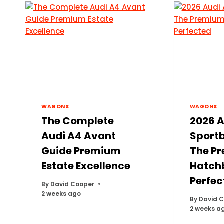
WAGONS
WAGONS
The Complete
2026 A
Audi A4 Avant
Sport
Guide Premium
The P
Estate Excellence
Hatch
Perfec
By
David Cooper
2 weeks ago
By
David 
2 weeks a