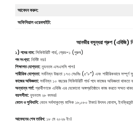
আবেদন করুন:
অফিসিয়াল ওয়েবসাইট:
আনভীর বসুন্ধরা গ্রুপ (এবিজি) 
১) পদের নাম:
সিকিউরিটি গার্ড, গ্রেড-১ (পুরুষ)
পদ সংখ্যা:
নির্দিষ্ট নয়।
শিক্ষাগত যোগ্যতা:
ন্যূনতম এসএসসি পাশ।
শারীরিক যোগ্যতা:
সর্বনিম্ন উচ্চতা ১৭৩ সেঃমিঃ (৫’৮”) এবং শারীরিকভাবে সম্পূর্ণ স
কাজের অভিজ্ঞতা:
সর্বনিম্ন ১০ বছরের সিকিউরিটি গার্ড পদে কাজের অভিজ্ঞতা থাকতে 
অন্যান্য শর্ত:
প্রার্থীগণকে এবিজি এর যেকোনো অঙ্গপ্রতিষ্ঠানে কাজ করতে সম্মত থাক
বয়সসীমা:
ন্যূনতম ২৮ বৎসর।
বেতন ও সুবিধাদি:
বেতন সর্বসাকুল্যে মাসিক ১৮,০৮০ টাকা। উৎসব বোনাস, ইনক্রিমেন্
আবেদনের শেষ তারিখ:
১৮ মে ২০২৬ ইং।