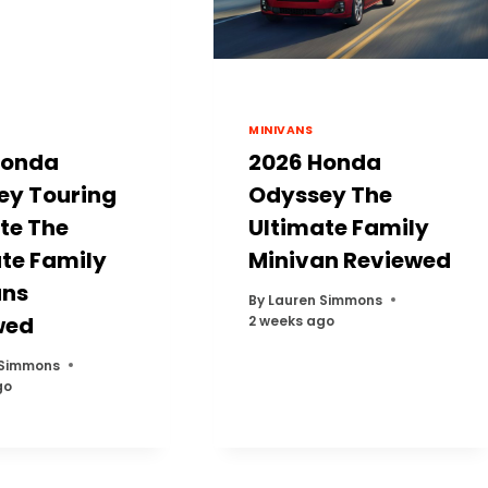
MINIVANS
Honda
2026 Honda
ey Touring
Odyssey The
ite The
Ultimate Family
te Family
Minivan Reviewed
ans
By
Lauren Simmons
wed
2 weeks ago
 Simmons
go