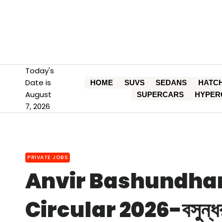
Skip
to
content
Today's
Date is
HOME
SUVS
SEDANS
HATC
August
SUPERCARS
HYPER
7, 2026
PRIVATE JOBS
Anvir Bashundhar
Circular 2026-বসুন্ধরা গ্