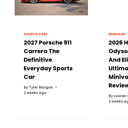
SPORTS CARS
MINIVANS
2027 Porsche 911
2026 
Carrera The
Odyss
Definitive
And El
Everyday Sports
Ultima
Car
Miniv
Revie
By
Tyler Morgan
2 weeks ago
By
Lauren
2 weeks a