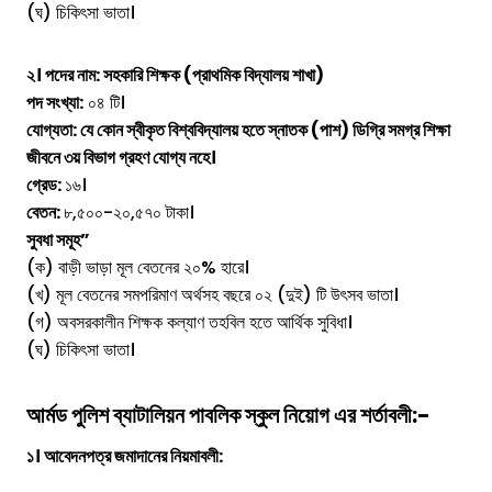
(ঘ) চিকিৎসা ভাতা।
২। পদের নাম: সহকারি শিক্ষক (প্রাথমিক বিদ্যালয় শাখা)
পদ সংখ্যা:
০৪ টি।
যোগ্যতা: যে কোন স্বীকৃত বিশ্ববিদ্যালয় হতে স্নাতক (পাশ) ডিগ্রি সমগ্র শিক্ষা
জীবনে ৩য় বিভাগ গ্রহণ যোগ্য নহে।
গ্রেড:
১৬।
বেতন:
৮,৫০০-২০,৫৭০ টাকা।
সুবধা সমূহ”
(ক) বাড়ী ভাড়া মূল বেতনের ২০% হারে।
(খ) মূল বেতনের সমপরিমাণ অর্থসহ বছরে ০২ (দুই) টি উৎসব ভাতা।
(গ) অবসরকালীন শিক্ষক কল্যাণ তহবিল হতে আর্থিক সুবিধা।
(ঘ) চিকিৎসা ভাতা।
আর্মড পুলিশ ব্যাটালিয়ন পাবলিক স্কুল
নিয়োগ এর শর্তাবলী:-
১। আবেদনপত্র জমাদানের নিয়মাবলী: