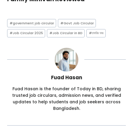
Post
#
government job circular
#
Govt Job Circular
Tags:
#
Job Circular 2025
#
Job Circular in BD
#
চাকরির খবর
Fuad Hasan
Fuad Hasan is the founder of Today in BD, sharing
trusted job circulars, admission news, and verified
updates to help students and job seekers across
Bangladesh.