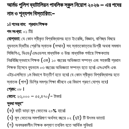
আর্মড পুলিশ ব্যাটালিয়ন পাবলিক স্কুল
নিয়োগ ২০২৬ – এর পদের
নাম ও শূন্যপদ বিস্তারিত:-
১। পদের নাম: প্রধান শিক্ষক
পদ সংখ্যা:
০১ টি।
যোগ্যতা:
যে কোন স্বীকৃত বিশ্ববিদ্যালয় হতে ইংরেজি, বিজ্ঞান, বাণিজ্য বিষয়ে
ন্যূনতম দ্বিতীয় শ্রেণির স্নাতক (সম্মান) সহ স্নাতকোত্তর ডিগ্রী অথবা সমমান
সিজিপিএ, বিএড/এমএডসহ মাধ্যমিক ও উচ্চ মাধ্যমিক পর্যায়ে শিক্ষকতায়
নিরবিচ্ছিন্নভাবে শিক্ষক (এক) ১০ বছরের অভিজ্ঞতা সম্পন্ন এবং সহকারী প্রধান
শিক্ষক হিসেবে ন্যূনতম ০৩ বছরের অভিজ্ঞতা সম্পন্ন হতে হবে। এসএসসি এবং
এইচএসসিতে ১ম বিভাগে উত্তীর্ণ হতে হবে। যে কোন স্বীকৃত বিশ্ববিদ্যালয় হতে
স্নাতক (পাশ) ডিগ্রি সমগ্র শিক্ষা জীবনে ৩য় বিভাগ গ্রহণ যোগ্য নহে।
গ্রেড:
০৮ ।
বেতন:
২৩,০০০ – ৫৫,৪৭০/- টাকা।
সুবধা সমূহ”
(ক) বাড়ী ভাড়া মূল বেতনের ২০% হারে।
(খ) মূল বেতনের সমপরিমাণ অর্থসহ বছরে ০২ (দুই) টি উৎসব ভাতা।
(গ) অবসরকালীন শিক্ষক কল্যাণ তহবিল হতে আর্থিক সুবিধা।