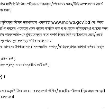
থনে সংশ্লিষ্ট ইউনিয়ন পরিষদের চেয়ারম্যান/পৌরসভার মেয়র/সিটি কর্পোরেশনের ওয়ার্ড
বের সনদ ;
ুক্ত হলে মুক্তিযুদ্ধ বিষয়ক মন্ত্রণালয়ের ওয়েবসাইট www.molwa.gov.bd এবং উক্ত
 দাখিল করবেন। এক্ষেত্রে কোন প্রকার সাময়িক সনদ বা বাংলাদেশ মুক্তিযোদ্ধা সংসদের সনদ
োটায় আবেদনকারী-কে মুক্তিযোদ্ধার সাথে সম্পর্ক বিষয়ে সিটি কর্পোরেশনের মেয়র/ওয়ার্ড
স্বাক্ষরিত মূল সনদপত্র দাখিল করতে হবে ;
 অফিসের উপপরিচালক / সমপদমর্যাদা সম্পন্ন/দায়িত্বপ্রাপ্ত সংশ্লিষ্ট কর্মকর্তা কর্তৃক
্যায়িত কপি ;
নিকট হতে প্রাপ্ত সনদের সত্যায়িত ফটোকপি ;
) ।
্তৃপক্ষের অনুমতি নিয়ে আবেদন করতে হবে। মৌখিক/ব্যবহারিক পরীক্ষায় (প্রযোজ্য ক্ষেত্রে)
ল করতে হবে।