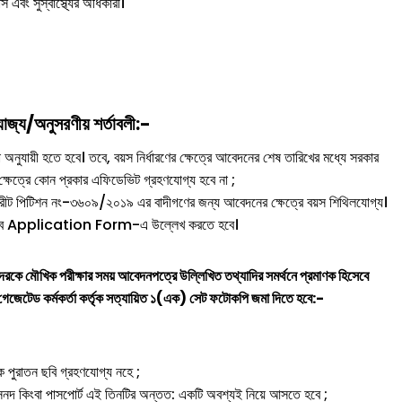
এবং সুস্বাস্থ্যের অধিকারী।
জ্য/অনুসরণীয় শর্তাবলী:-
া অনুযায়ী হতে হবে। তবে, বয়স নির্ধারণের ক্ষেত্রে আবেদনের শেষ তারিখের মধ্যে সরকার
র ক্ষেত্রে কোন প্রকার এফিডেভিট গ্রহণযোগ্য হবে না ;
ীট পিটিশন নং-৩৬০৯/২০১৯ এর বাদীগণের জন্য আবেদনের ক্ষেত্রে বয়স শিথিলযোগ্য।
যিকভাবে Application Form-এ উল্লেখ করতে হবে।
্থীদেরকে মৌখিক পরীক্ষার সময় আবেদনপত্রে উল্লিখিত তথ্যাদির সমর্থনে প্রমাণক হিসেবে
র গেজেটেড কর্মকর্তা কর্তৃক সত্যায়িত ১(এক) সেট ফটোকপি জমা দিতে হবে:-
পুরাতন ছবি গ্রহণযোগ্য নহে ;
 কিংবা পাসপোর্ট এই তিনটির অন্তত: একটি অবশ্যই নিয়ে আসতে হবে ;