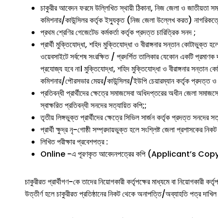
চাকুরীর আবেদন ফরমে উল্লিখিত স্থায়ী ঠিকানা, নিজ জেলা ও জাতীয়তা সমর্
কমিশনার/কাউন্সিলর কর্তৃক ইস্যুকৃত (নিজ জেলা উল্লেখ করত) নাগরিকত্
প্রথম শ্রেণির গেজেটেড কর্মকর্তা কর্তৃক প্রদত্ত চারিত্রিক সনদ ;
প্রার্থী মুক্তিযোদ্ধা, শহিদ মুক্তিযোদ্ধা ও বীরাঙ্গনার সন্তান কোটাভ
ওয়েবসাইটে সর্বশেষ সংরক্ষিত / প্রদর্শিত তালিকার যেকোন একটি প্রমাণক
প্রযোজ্য হবে না। মুক্তিযোদ্ধা, শহিদ মুক্তিযোদ্ধা ও বীরাঙ্গনার সন্তান ক
কমিশনার/পৌরসভার মেয়র/কাউন্সিলর/ইউপি চেয়ারম্যান কর্তৃক প্রদত্ত ও 
প্রতিবন্ধী প্রার্থীদের ক্ষেত্রে সমাজসেবা অধিদপ্তরের অধীন জেলা সমাজসেবা
স্বাক্ষরিত প্রতিবন্ধী সনদের সত্যায়িত কপি;;
তৃতীয় লিঙ্গভুক্ত প্রার্থীদের ক্ষেত্রে সিভিল সার্জন কর্তৃক প্রদত্ত সনদের সত
প্রার্থী ক্ষুদ্র নৃ-গোষ্ঠী সম্প্রদায়ভুক্ত হলে সংশ্লিষ্ট জেলা প্রশাসকের 
লিখিত পরীক্ষার প্রবেশপত্র :
Online -এ পূরণকৃত আবেদনপত্রের কপি (Applicant’s Copy
চাকুরীরত প্রার্থীগণ-কে তাদের নিয়োগকারী কর্তৃপক্ষের মাধ্যমে বা নিয়োগকারী কর
উত্তীর্ণ হলে চাকুরীরত প্রতিষ্ঠানের নিকট থেকে অনাপত্তি/অব্যাহতি পত্র দাখি