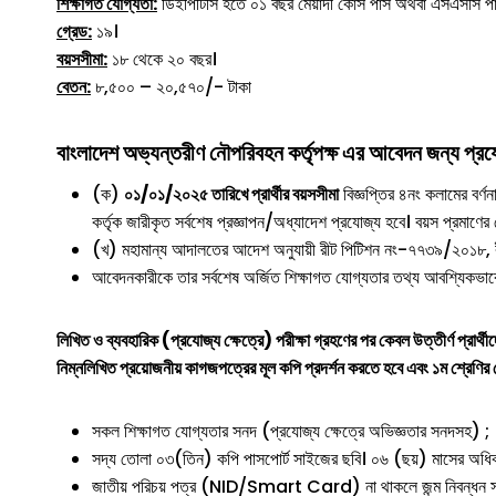
শিক্ষাগত যোগ্যতা:
ডিইপিটিসি হতে ০১ বছর মেয়াদী কোর্স পাস অথবা এসএসসি পাস 
গ্রেড:
১৯।
বয়সসীমা:
১৮ থেকে ২০ বছর।
বেতন:
৮,৫০০ – ২০,৫৭০/- টাকা
বাংলাদেশ অভ্যন্তরীণ নৌপরিবহন কর্তৃপক্ষ
এর আবেদন জন্য প্রযো
(ক)
০১/০১/২০২৫ তারিখে প্রার্থীর বয়সসীমা
বিজ্ঞপ্তির ৪নং কলামের বর্ণন
কর্তৃক জারীকৃত সর্বশেষ প্রজ্ঞাপন/অধ্যাদেশ প্রযোজ্য হবে। বয়স প্রমাণে
(খ) মহামান্য আদালতের আদেশ অনুযায়ী রীট পিটিশন নং-৭৭৩৯/২০১৮, র
আবেদনকারীকে তার সর্বশেষ অর্জিত শিক্ষাগত যোগ্যতার তথ্য আবশ্
লিখিত ও ব্যবহারিক (প্রযোজ্য ক্ষেত্রে) পরীক্ষা গ্রহণের পর কেবল উত্তীর্ণ প্রার
নিম্নলিখিত প্রয়োজনীয় কাগজপত্রের মূল কপি প্রদর্শন করতে হবে এবং ১ম শ্রেণি
সকল শিক্ষাগত যোগ্যতার সনদ (প্রযোজ্য ক্ষেত্রে অভিজ্ঞতার সনদসহ) ;
সদ্য তোলা ০৩(তিন) কপি পাসপোর্ট সাইজের ছবি। ০৬ (ছয়) মাসের অধিক 
জাতীয় পরিচয় পত্র (NID/Smart Card) না থাকলে জন্ম নিবন্ধন সনদ