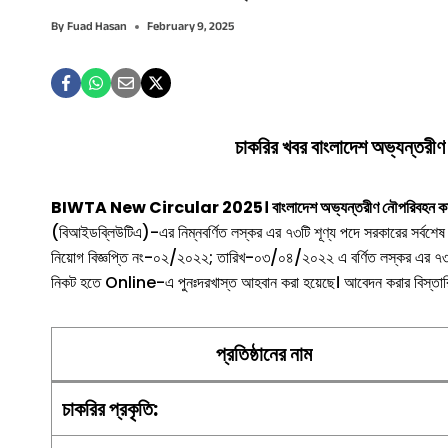
By
Fuad Hasan
February 9, 2025
চাকরির খবর
বাংলাদেশ অভ্যন্তরীণ 
BIWTA New Circular 2025। বাংলাদেশ অভ্যন্তরীণ নৌপরিবহন কর্তৃপক্
(বিআইডব্লিউটিএ)-এর নিম্নবর্ণিত লস্কর এর ৭৩টি শূণ্য পদে সরকারের সর্বশেষ কো
নিয়োগ বিজ্ঞপ্তি নং-০২/২০২২; তারিখ-০৩/০৪/২০২২ এ বর্ণিত লস্কর এর ৭৩টি শূ
নিকট হতে Online-এ পুনঃদরখাস্ত আহবান করা হয়েছে। আবেদন করার বিস্তারিত
প্রতিষ্ঠানের নাম
চাকরির
প্রকৃতি
: