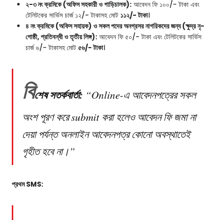
২-৩ নং ক্রমিকে (অফিস সহকারী ও গাড়িচালক):
আবেদন ফি ১০০/- টাকা এবং
টেলিটকের সার্ভিস চার্জ ১২/- টাকাসহ মোট
১১২/- টাকা
।
৪ নং ক্রমিকে (অফিস সহায়ক) ও সকল পদের অনগ্রসর নাগরিকদের জন্য (ক্ষুদ্র নৃ-
গোষ্ঠী, প্রতিবন্ধী ও তৃতীয় লিঙ্গ):
আবেদন ফি ৫০/- টাকা এবং টেলিটকের সার্ভিস
চার্জ ৬/- টাকাসহ মোট
৫৬/- টাকা
।
বি
শেষ সতর্কবার্তা:
“Online-এ আবেদনপত্রের সকল
অংশ পূরণ করে submit করা হলেও আবেদন ফি জমা না
দেয়া পর্যন্ত অনলাইন আবেদনপত্র কোনো অবস্থাতেই
গৃহীত হবে না।”
প্রথম SMS: