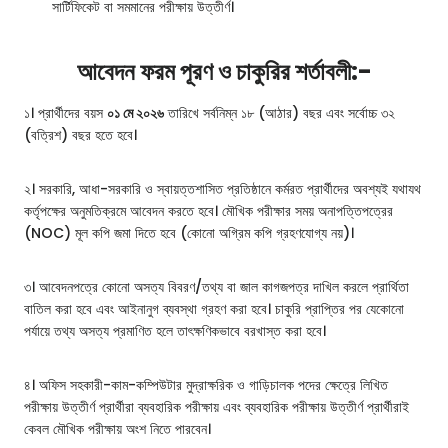
সার্টিফিকেট বা সমমানের পরীক্ষায় উত্তীর্ণ।
আবেদন ফরম পূরণ ও চাকুরির শর্তাবলী:-
১। প্রার্থীদের বয়স
০১ মে ২০২৬
তারিখে সর্বনিম্ন ১৮ (আঠার) বছর এবং সর্বোচ্চ ৩২
(বত্রিশ) বছর হতে হবে।
২। সরকারি, আধা-সরকারি ও স্বায়ত্তশাসিত প্রতিষ্ঠানে কর্মরত প্রার্থীদের অবশ্যই যথাযথ
কর্তৃপক্ষের অনুমতিক্রমে আবেদন করতে হবে। মৌখিক পরীক্ষার সময় অনাপত্তিপত্রের
(NOC) মূল কপি জমা দিতে হবে (কোনো অগ্রিম কপি গ্রহণযোগ্য নয়)।
৩। আবেদনপত্রে কোনো অসত্য বিবরণ/তথ্য বা জাল কাগজপত্র দাখিল করলে প্রার্থিতা
বাতিল করা হবে এবং আইনানুগ ব্যবস্থা গ্রহণ করা হবে। চাকুরি প্রাপ্তির পর যেকোনো
পর্যায়ে তথ্য অসত্য প্রমাণিত হলে তাৎক্ষণিকভাবে বরখাস্ত করা হবে।
৪। অফিস সহকারী-কাম-কম্পিউটার মুদ্রাক্ষরিক ও গাড়িচালক পদের ক্ষেত্রে লিখিত
পরীক্ষায় উত্তীর্ণ প্রার্থীরা ব্যবহারিক পরীক্ষায় এবং ব্যবহারিক পরীক্ষায় উত্তীর্ণ প্রার্থীরাই
কেবল মৌখিক পরীক্ষায় অংশ নিতে পারবেন।