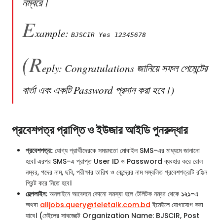
নম্বরে।
E
xample:
BJSCIR Yes 12345678
(R
eply: Congratulations জানিয়ে সফল পেমেন্টের
বার্তা এবং একটি Password প্রদান করা হবে।)
প্রবেশপত্র প্রাপ্তি ও ইউজার আইডি পুনরুদ্ধার
প্রবেশপত্র:
যোগ্য প্রার্থীদেরকে সময়মতো মোবাইল SMS-এর মাধ্যমে জানানো
হবে। এরপর SMS-এ প্রাপ্ত User ID ও Password ব্যবহার করে রোল
নম্বর, পদের নাম, ছবি, পরীক্ষার তারিখ ও কেন্দ্রের নাম সম্বলিত প্রবেশপত্রটি রঙিন
প্রিন্ট করে নিতে হবে।
হেল্পলাইন:
অনলাইনে আবেদনে কোনো সমস্যা হলে টেলিটক নম্বর থেকে
১২১
-এ
অথবা
alljobs.query@teletalk.com.bd
ইমেইলে যোগাযোগ করা
যাবে। (মেইলের সাবজেক্টে Organization Name: BJSCIR, Post