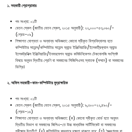
১. সহকারী প্রোগ্রামার
পদ সংখ্যা: ০১টি
বেতন স্কেল (জাতীয় বেতন স্কেল, ২০১৫ অনুযায়ী): ২২,০০০-৫৩,০৬০/-
(গ্রেড-০৯)
শিক্ষাগত যোগ্যতা ও অন্যান্য অভিজ্ঞতা: কোনো স্বীকৃত বিশ্ববিদ্যালয় হতে
কম্পিউটার সায়েন্স/কম্পিউটার সায়েন্স অ্যান্ড ইঞ্জিনিয়ারিং/ইলেকট্রিক্যাল অ্যান্ড
ইলেকট্রনিক্স ইঞ্জিনিয়ারিং/ইনফরমেশন অ্যান্ড কমিউনিকেশন টেকনোলজি সংশ্লিষ্ট
বিষয়ে অন্যূন দ্বিতীয় শ্রেণি বা সমমানের সিজিপিএসহ স্নাতক (সম্মান) বা সমমানের
ডিগ্রি।
২. অফিস সহকারী-কাম-কম্পিউটার মুদ্রাক্ষরিক
পদ সংখ্যা: ০১টি
বেতন স্কেল (জাতীয় বেতন স্কেল, ২০১৫ অনুযায়ী): ৯,৩০০-২২,৪৯০/-
(গ্রেড-১৬)
শিক্ষাগত যোগ্যতা ও অন্যান্য অভিজ্ঞতা: (ক) কোনো স্বীকৃত বোর্ড হতে অন্যূন
দ্বিতীয় বিভাগ বা সমমানের জিপিএ-তে উচ্চ মাধ্যমিক সার্টিফিকেট বা সমমানের
পরীক্ষায় উত্তীর্ণ; (খ) কম্পিউটার ব্যবহারে দক্ষতা থাকতে হবে; (গ) ‘মন্ত্রণালয় বা