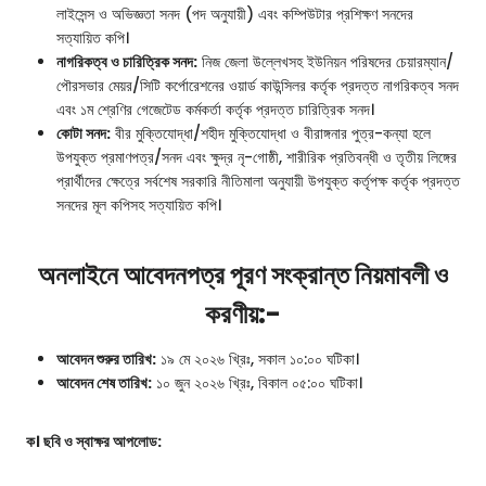
লাইসেন্স ও অভিজ্ঞতা সনদ (পদ অনুযায়ী) এবং কম্পিউটার প্রশিক্ষণ সনদের
সত্যায়িত কপি।
নাগরিকত্ব ও চারিত্রিক সনদ:
নিজ জেলা উল্লেখসহ ইউনিয়ন পরিষদের চেয়ারম্যান/
পৌরসভার মেয়র/সিটি কর্পোরেশনের ওয়ার্ড কাউন্সিলর কর্তৃক প্রদত্ত নাগরিকত্ব সনদ
এবং ১ম শ্রেণির গেজেটেড কর্মকর্তা কর্তৃক প্রদত্ত চারিত্রিক সনদ।
কোটা সনদ:
বীর মুক্তিযোদ্ধা/শহীদ মুক্তিযোদ্ধা ও বীরাঙ্গনার পুত্র-কন্যা হলে
উপযুক্ত প্রমাণপত্র/সনদ এবং ক্ষুদ্র নৃ-গোষ্ঠী, শারীরিক প্রতিবন্ধী ও তৃতীয় লিঙ্গের
প্রার্থীদের ক্ষেত্রে সর্বশেষ সরকারি নীতিমালা অনুযায়ী উপযুক্ত কর্তৃপক্ষ কর্তৃক প্রদত্ত
সনদের মূল কপিসহ সত্যায়িত কপি।
অনলাইনে আবেদনপত্র পূরণ সংক্রান্ত নিয়মাবলী ও
করণীয়:-
আবেদন শুরুর তারিখ:
১৯ মে ২০২৬ খ্রিঃ, সকাল ১০:০০ ঘটিকা।
আবেদন শেষ তারিখ:
১০ জুন ২০২৬ খ্রিঃ, বিকাল ০৫:০০ ঘটিকা।
ক। ছবি ও স্বাক্ষর আপলোড: