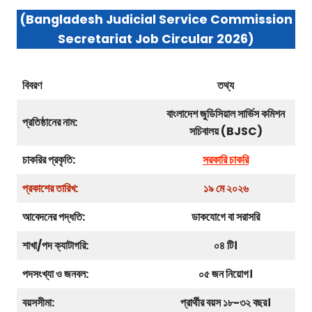
(Bangladesh Judicial Service Commission
Secretariat Job Circular 2026)
বিবরণ
তথ্য
বাংলাদেশ জুডিসিয়াল সার্ভিস কমিশন
প্রতিষ্ঠানের নাম:
সচিবালয় (BJSC)
চাকরির প্রকৃতি:
সরকারি চাকরি
প্রকাশের তারিখ:
১৯ মে ২০২৬
আবেদনের পদ্ধতি:
ডাকযোগে বা সরাসরি
শাখা/পদ ক্যাটাগরি:
০৪ টি।
পদসংখ্যা ও জনবল:
০৫ জন নিয়োগ।
বয়সসীমা:
প্রার্থীর বয়স ১৮-৩২ বছর।