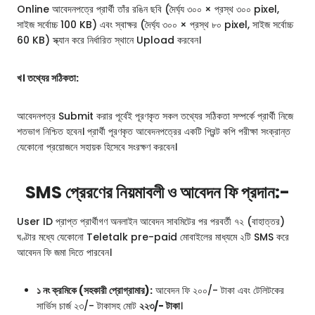
Online আবেদনপত্রে প্রার্থী তাঁর রঙিন ছবি (দৈর্ঘ্য ৩০০ × প্রস্থ ৩০০ pixel,
সাইজ সর্বোচ্চ 100 KB) এবং স্বাক্ষর (দৈর্ঘ্য ৩০০ × প্রস্থ ৮০ pixel, সাইজ সর্বোচ্চ
60 KB) স্ক্যান করে নির্ধারিত স্থানে Upload করবেন।
খ। তথ্যের সঠিকতা:
আবেদনপত্র Submit করার পূর্বেই পূরণকৃত সকল তথ্যের সঠিকতা সম্পর্কে প্রার্থী নিজে
শতভাগ নিশ্চিত হবেন। প্রার্থী পূরণকৃত আবেদনপত্রের একটি প্রিন্ট কপি পরীক্ষা সংক্রান্ত
যেকোনো প্রয়োজনে সহায়ক হিসেবে সংরক্ষণ করবেন।
SMS প্রেরণের নিয়মাবলী ও আবেদন ফি প্রদান:-
User ID প্রাপ্ত প্রার্থীগণ অনলাইন আবেদন সাবমিটের পর পরবর্তী ৭২ (বাহাত্তর)
ঘণ্টার মধ্যে যেকোনো Teletalk pre-paid মোবাইলের মাধ্যমে ২টি SMS করে
আবেদন ফি জমা দিতে পারবেন।
১ নং ক্রমিকে (সহকারী প্রোগ্রামার):
আবেদন ফি ২০০/- টাকা এবং টেলিটকের
সার্ভিস চার্জ ২৩/- টাকাসহ মোট
২২৩/- টাকা
।