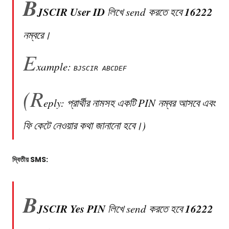
B
JSCIR
User ID
16222
লিখে send করতে হবে
নম্বরে।
E
xample:
BJSCIR ABCDEF
(R
eply: প্রার্থীর নামসহ একটি PIN নম্বর আসবে এবং
ফি কেটে নেওয়ার কথা জানানো হবে।)
দ্বিতীয় SMS:
B
JSCIR
Yes
PIN
16222
লিখে send করতে হবে