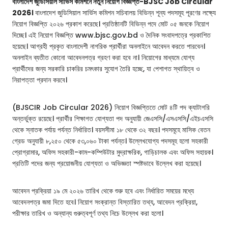
বাংলাদেশ জুডিসিয়াল সার্ভিস কমিশনে নতুন নিয়োগ বিজ্ঞপ্তি-BJSC Job Circular
2026।
বাংলাদেশ জুডিসিয়াল সার্ভিস কমিশন সচিবালয় বিভিন্ন শূন্য পদসমূহ পূরণের লক্ষ্যে
নিয়োগ বিজ্ঞপ্তি ২০২৬ প্রকাশ করেছে। প্রতিষ্ঠানটি বিভিন্ন পদে মোট ০৫ জনকে নিয়োগ
দিচ্ছে। এই নিয়োগ বিজ্ঞপ্তি www.bjsc.gov.bd ও দৈনিক সংবাদপত্রে প্রকাশিত
হয়েছে। আগ্রহী প্রকৃত বাংলাদেশী নাগরিক প্রার্থীরা অনলাইনে আবেদন করতে পারবেন।
অনলাইন ব্যতীত কোনো আবেদনপত্র গ্রহণ করা হবে না। নিয়োগের মাধ্যমে যোগ্য
প্রার্থীদের জন্য সরকারি চাকরির চমৎকার সুযোগ তৈরি হচ্ছে, যা পেশাগত স্থায়িত্ব ও
নিরাপত্তা প্রদান করবে।
(BJSCIR Job Circular 2026) নিয়োগ বিজ্ঞপ্তিতে মোট ৪টি পদ ক্যাটাগরি
অন্তর্ভুক্ত রয়েছে। প্রার্থীর শিক্ষাগত যোগ্যতা পদ অনুযায়ী জেএসসি/এসএসসি/এইচএসসি
থেকে স্নাতক পর্যায় পর্যন্ত নির্ধারিত। বয়সসীমা ১৮ থেকে ৩২ বছর। পদসমূহে মাসিক বেতন
গ্রেড অনুযায়ী ৮,২৫০ থেকে ৫৩,০৬০ টাকা পর্যন্ত। উল্লেখযোগ্য পদসমূহ হলো সহকারী
প্রোগ্রামার, অফিস সহকারী-কাম-কম্পিউটার মুদ্রাক্ষরিক, গাড়িচালক এবং অফিস সহায়ক।
প্রতিটি পদের জন্য প্রয়োজনীয় যোগ্যতা ও অভিজ্ঞতা স্পষ্টভাবে উল্লেখ করা হয়েছে।
আবেদন প্রক্রিয়া ১৯ মে ২০২৬ তারিখ থেকে শুরু হবে এবং নির্ধারিত সময়ের মধ্যে
আবেদনপত্র জমা দিতে হবে। নিয়োগ সংক্রান্ত বিস্তারিত তথ্য, আবেদন প্রক্রিয়া,
পরীক্ষার তারিখ ও অন্যান্য গুরুত্বপূর্ণ তথ্য নিচে উল্লেখ করা হলো।