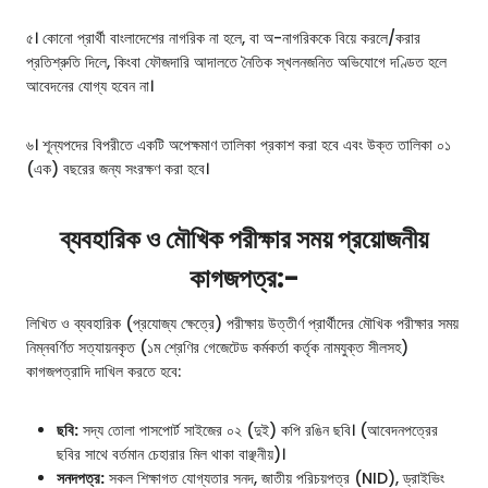
৫। কোনো প্রার্থী বাংলাদেশের নাগরিক না হলে, বা অ-নাগরিককে বিয়ে করলে/করার
প্রতিশ্রুতি দিলে, কিংবা ফৌজদারি আদালতে নৈতিক স্খলনজনিত অভিযোগে দণ্ডিত হলে
আবেদনের যোগ্য হবেন না।
৬। শূন্যপদের বিপরীতে একটি অপেক্ষমাণ তালিকা প্রকাশ করা হবে এবং উক্ত তালিকা ০১
(এক) বছরের জন্য সংরক্ষণ করা হবে।
ব্যবহারিক ও মৌখিক পরীক্ষার সময় প্রয়োজনীয়
কাগজপত্র:-
লিখিত ও ব্যবহারিক (প্রযোজ্য ক্ষেত্রে) পরীক্ষায় উত্তীর্ণ প্রার্থীদের মৌখিক পরীক্ষার সময়
নিম্নবর্ণিত সত্যায়নকৃত (১ম শ্রেণির গেজেটেড কর্মকর্তা কর্তৃক নামযুক্ত সীলসহ)
কাগজপত্রাদি দাখিল করতে হবে:
ছবি:
সদ্য তোলা পাসপোর্ট সাইজের ০২ (দুই) কপি রঙিন ছবি। (আবেদনপত্রের
ছবির সাথে বর্তমান চেহারার মিল থাকা বাঞ্ছনীয়)।
সনদপত্র:
সকল শিক্ষাগত যোগ্যতার সনদ, জাতীয় পরিচয়পত্র (NID), ড্রাইভিং