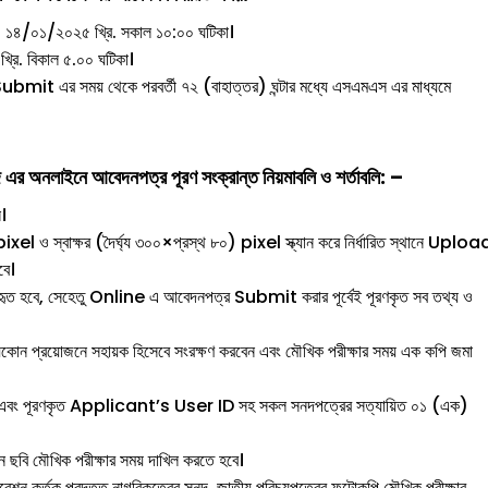
়: ১৪/০১/২০২৫ খ্রি. সকাল ১০:০০ ঘটিকা।
রি. বিকাল ৫.০০ ঘটিকা।
mit এর সময় থেকে পরবর্তী ৭২ (বাহাত্তর) ঘন্টার মধ্যে এসএমএস এর মাধ্যমে
নলাইনে আবেদনপত্র পূরণ সংক্রান্ত নিয়মাবলি ও শর্তাবলি: –
।
pixel ও স্বাক্ষর (দৈর্ঘ্য ৩০০×প্রস্থ ৮০) pixel স্ক্যান করে নির্ধারিত স্থানে Uploa
বে।
্যবহৃত হবে, সেহেতু Online এ আবেদনপত্র Submit করার পূর্বেই পূরণকৃত সব তথ্য ও
ত যেকোন প্রয়োজনে সহায়ক হিসেবে সংরক্ষণ করবেন এবং মৌখিক পরীক্ষার সময় এক কপি জমা
বে এবং পূরণকৃত Applicant’s User ID সহ সকল সনদপত্রের সত্যায়িত ০১ (এক)
িন ছবি মৌখিক পরীক্ষার সময় দাখিল করতে হবে।
পোরেশন কর্তৃক প্রদত্ত নাগরিকত্বের সনদ, জাতীয় পরিচয়পত্রের ফটোকপি মৌখিক পরীক্ষার