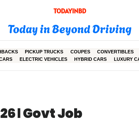
TODAYINBD
Today in Beyond Driving
HBACKS
PICKUP TRUCKS
COUPES
CONVERTIBLES
CARS
ELECTRIC VEHICLES
HYBRID CARS
LUXURY C
26। Govt Job