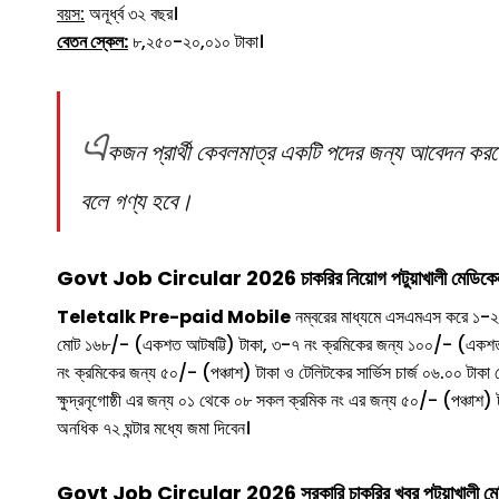
বয়স:
অনূর্ধ্ব ৩২ বছর।
বেতন স্কেল:
৮,২৫০-২০,০১০ টাকা।
এ
কজন প্রার্থী কেবলমাত্র একটি পদের জন্য আবেদন 
বলে গণ্য হবে।
Govt Job Circular 2026 চাকরির নিয়োগ পটুয়াখালী মেডিকেল ক
Teletalk Pre-paid Mobile
নম্বরের মাধ্যমে এসএমএস করে ১-২ ন
মোট ১৬৮/- (একশত আটষট্টি) টাকা, ৩-৭ নং ক্রমিকের জন্য ১০০/- (একশত) 
নং ক্রমিকের জন্য ৫০/- (পঞ্চাশ) টাকা ও টেলিটকের সার্ভিস চার্জ ০৬.০০ টাকা ম
ক্ষুদ্রনৃগোষ্ঠী এর জন্য ০১ থেকে ০৮ সকল ক্রমিক নং এর জন্য ৫০/- (পঞ্চাশ) 
অনধিক ৭২ ঘন্টার মধ্যে জমা দিবেন।
Govt Job Circular 2026 সরকারি চাকরির খবর পটুয়াখালী মেডি