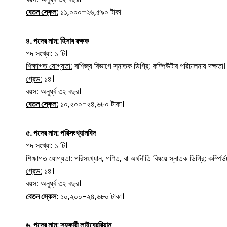
বেতন স্কেল:
১১,০০০-২৬,৫৯০ টাকা
৪. পদের নাম: হিসাব রক্ষক
পদ সংখ্যা:
১ টি।
শিক্ষাগত যোগ্যতা:
বাণিজ্য বিভাগে স্নাতক ডিগ্রি; কম্পিউটার পরিচালনায় দক্ষতা।
গ্রেড:
১৪।
বয়স:
অনূর্ধ্ব ৩২ বছর।
বেতন স্কেল:
১০,২০০-২৪,৬৮০ টাকা।
৫. পদের নাম: পরিসংখ্যানবিদ
পদ সংখ্যা:
১ টি।
শিক্ষাগত যোগ্যতা:
পরিসংখ্যান, গণিত, বা অর্থনীতি বিষয়ে স্নাতক ডিগ্রি; কম্পিউট
গ্রেড:
১৪।
বয়স:
অনূর্ধ্ব ৩২ বছর।
বেতন স্কেল:
১০,২০০-২৪,৬৮০ টাকা।
৬. পদের নাম: সহকারী লাইব্রেরিয়ান