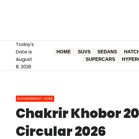
Skip
to
content
Today's
Date is
HOME
SUVS
SEDANS
HATC
August
SUPERCARS
HYPER
8, 2026
GOVERNMENT JOBS
Chakrir Khobor 20
Circular 2026