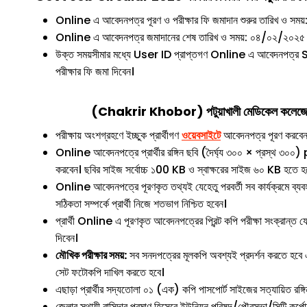
Online এ আবেদনপত্র পূরণ ও পরীক্ষার ফি জমাদান শুরুর তারিখ ও সময
Online এ আবেদনপত্র জমাদানের শেষ তারিখ ও সময়: ০৪/০২/২০২৫ খ্
উক্ত সময়সীমার মধ্যে User ID প্রাপ্তগণ Online এ আবেদনপত্র Sub
পরীক্ষার ফি জমা দিবেন।
(Chakrir Khobor) পটুয়াখালী মেডিকেল কলেজে এর অ
পরীক্ষায় অংশগ্রহণে ইচ্ছুক প্রার্থীগণ
ওয়েবসাইটে
আবেদনপত্র পূরণ করবেন
Online আবেদনপত্রে প্রার্থীর রঙ্গিন ছবি (দৈর্ঘ্য ৩০০ × প্রস্থ ৩০০) 
করবেন। ছবির সাইজ সর্বোচ্চ ১00 KB ও স্বাক্ষরের সাইজ ৬০ KB হতে হ
Online আবেদনপত্রে পূরণকৃত তথ্যই যেহেতু পরবর্তী সব কার্যক্রমে ব
সঠিকতা সম্পর্কে প্রার্থী নিজে শতভাগ নিশ্চিত হবেন।
প্রার্থী Online এ পূরণকৃত আবেদনপত্রের প্রিন্ট কপি পরীক্ষা সংক্রান্
দিবেন।
মৌখিক পরীক্ষার সময়:
সব সনদপত্রের মূলকপি অবশ্যই প্রদর্শন করতে হ
সেট ফটোকপি দাখিল করতে হবে।
এছাড়া প্রার্থীর সদ্যতোলা ০১ (এক) কপি পাসপোর্ট সাইজের সত্যায়িত রঙ্গ
জেলার স্থায়ী বাসিন্দার প্রমাণ হিসেবে ইউনিয়ন পরিষদ/পৌরসভা/সিটি কর্