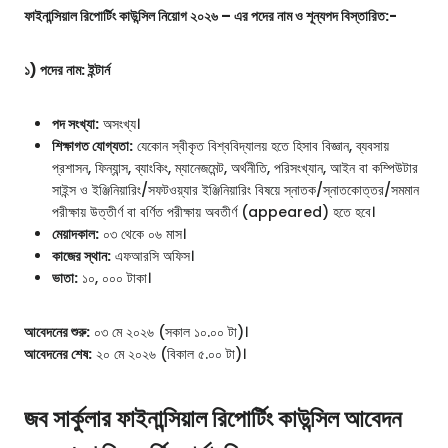
ফাইনান্সিয়াল রিপোর্টিং কাউন্সিল নিয়োগ ২০২৬ – এর পদের নাম ও শূন্যপদ বিস্তারিত:-
১) পদের নাম: ইন্টার্ন
পদ সংখ্যা:
অসংখ্য।
শিক্ষাগত যোগ্যতা:
যেকোন স্বীকৃত বিশ্ববিদ্যালয় হতে হিসাব বিজ্ঞান, ব্যবসায়
প্রশাসন, ফিন্যান্স, ব্যাংকিং, ম্যানেজমেন্ট, অর্থনীতি, পরিসংখ্যান, আইন বা কম্পিউটার
সাইন্স ও ইঞ্জিনিয়ারিং/সফটওয়্যার ইঞ্জিনিয়ারিং বিষয়ে স্নাতক/স্নাতকোত্তর/সমমান
পরীক্ষায় উত্তীর্ণ বা বর্ণিত পরীক্ষায় অবতীর্ণ (appeared) হতে হবে।
মেয়াদকাল:
০৩ থেকে ০৬ মাস।
কাজের স্থান:
এফআরসি অফিস।
ভাতা:
১০, ০০০ টাকা।
আবেদনের শুরু:
০৩ মে ২০২৬ (সকাল ১০.০০ টা)।
আবেদনের শেষ:
২০ মে ২০২৬ (বিকাল ৫.০০ টা)।
জব সার্কুলার ফাইনান্সিয়াল রিপোর্টিং কাউন্সিল আবেদন