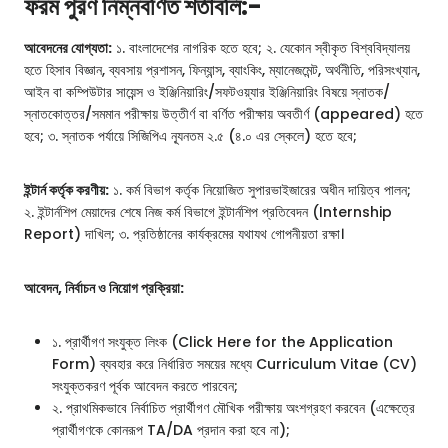
ফরম পুরণ নিম্নবর্ণিত শর্তাবলি:-
আবেদনের যোগ্যতা:
১. বাংলাদেশের নাগরিক হতে হবে; ২. যেকোন স্বীকৃত বিশ্ববিদ্যালয়
হতে হিসাব বিজ্ঞান, ব্যবসায় প্রশাসন, ফিন্যান্স, ব্যাংকিং, ম্যানেজমেন্ট, অর্থনীতি, পরিসংখ্যান,
আইন বা কম্পিউটার সায়েন্স ও ইঞ্জিনিয়ারিং/সফটওয়্যার ইঞ্জিনিয়ারিং বিষয়ে স্নাতক/
স্নাতকোত্তর/সমমান পরীক্ষায় উত্তীর্ণ বা বর্ণিত পরীক্ষায় অবতীর্ণ (appeared) হতে
হবে; ৩. স্নাতক পর্যায়ে সিজিপিএ ন্যূনতম ২.৫ (৪.০ এর স্কেলে) হতে হবে;
ইন্টার্ন কর্তৃক করণীয়:
১. কর্ম বিভাগ কর্তৃক নিয়োজিত সুপারভাইজারের অধীন দায়িত্ব পালন;
২. ইন্টার্নশিপ মেয়াদের শেষে নিজ কর্ম বিভাগে ইন্টার্নশিপ প্রতিবেদন (Internship
Report) দাখিল; ৩. প্রতিষ্ঠানের কার্যক্রমের যথাযথ গোপনীয়তা রক্ষা।
আবেদন, নির্বাচন ও নিয়োগ প্রক্রিয়া:
১. প্রার্থীগণ সংযুক্ত লিংক (Click Here for the Application
Form) ব্যবহার করে নির্ধারিত সময়ের মধ্যে Curriculum Vitae (CV)
সংযুক্তকরণ পূর্বক আবেদন করতে পারবেন;
২. প্রাথমিকভাবে নির্বাচিত প্রার্থীগণ মৌখিক পরীক্ষায় অংশগ্রহণ করবেন (এক্ষেত্রে
প্রার্থীগণকে কোনরূপ TA/DA প্রদান করা হবে না);