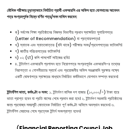
মৌখিক পরীক্ষায় চূড়ান্তভাবে নির্বাচিত প্রার্থী এফআরসি এর অফিস হতে যোগদানের আবেদন
পত্র সংগ্রহপূর্বক নিম্নে বর্ণিত পত্র/সনদ দাখিল করবেন:
ক) সর্বশেষ শিক্ষা প্রতিষ্ঠানের নিজস্ব বিভাগীয় প্রধান স্বাক্ষরিত সুপারিশপত্র
(Letter of Recommendation) বা প্রত্যায়নপত্র।
খ) স্নাতক এবং স্নাতকোত্তর (যদি থাকে) পরীক্ষার সনদ/প্রবেশপত্রের ফটোকপি।
গ) জাতীয় পরিচয়পত্রের ফটোকপি।
ঘ) ০২ (দুই) কপি পাসপোর্ট সাইজের ছবি।
৪. ইন্টার্নগণ এফআরসি প্রশাসন হতে নিয়োগপত্র সংগ্রহপূর্বক এফআরসি-র তথ্যের
নিরাপত্তা ও গোপনীয়তার স্বার্থে এবং প্রয়োজনীয় অফিস সরঞ্জামাদি সুরক্ষার লক্ষ্যে
একটি ঘোষণাপত্র স্বাক্ষরের মাধ্যমে নির্ধারিত কর্মবিভাগে যোগদান সম্পন্ন করবেন।
ইন্টার্নশিপ ভাতা, কর্মঘণ্টা ও সনদ:
১. ইন্টার্নগণ মাসিক দশ হাজার (১০,০০০/-) টাকা হারে
ভাতা প্রাপ্ত হবেন যা প্রতি মাসের শেষে প্রদান করা হবে। ২. ইন্টার্নগণ সরকারি প্রতিষ্ঠানের
জন্য প্রযোজ্য সময়সূচী মোতাবেক নির্ধারিত পূর্ণ কর্মঘণ্টা অফিসে অবস্থান করবেন। ৩.
ইন্টার্নশিপ মেয়াদের শেষে প্রত্যেক ইন্টার্ন সনদপ্রাপ্ত হবেন।
(
Financial Reporting Counci Job