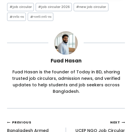
Post
#
job circular
#
job circular 2026
#
new job circular
Tags:
#
চাকরির খবর
#
সরকারি চাকরি খবর
Fuad Hasan
Fuad Hasan is the founder of Today in BD, sharing
trusted job circulars, admission news, and verified
updates to help students and job seekers across
Bangladesh.
Post
PREVIOUS
NEXT
Navigation
Bangladesh Armed
UCEP NGO Job Circular