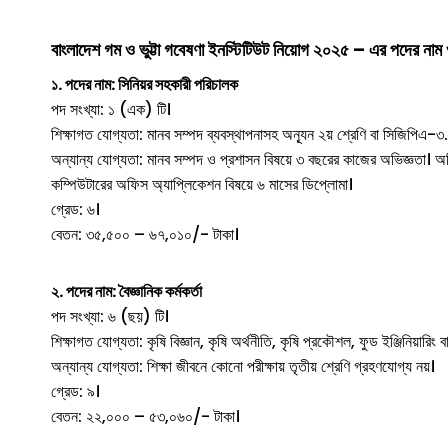
বাংলাদেশ গম ও ভুট্টা গবেষণা ইনস্টিটিউট
নিয়োগ ২০২৫ – এর পদের নাম ও
১. পদের নাম: সিনিয়র সহকারী পরিচালক
পদ সংখ্যা: ১ (এক) টি।
শিক্ষাগত যোগ্যতা: মানব সম্পদ ব্যবস্থাপনাসহ অন্যূন ২য় শ্রেণি বা সিজিপিএ-৩
অন্যান্য যোগ্যতা: মানব সম্পদ ও প্রশাসন বিষয়ে ৩ বছরের কাজের অভিজ্ঞতা। অফি
কম্পিউটারের অফিস অ্যাপ্লিকেশন বিষয়ে ৬ মাসের ডিপ্লোমা।
গ্রেড: ৬।
বেতন: ৩৫,৫০০ – ৬৭,০১০/- টাকা।
২. পদের নাম: বৈজ্ঞানিক কর্মকর্তা
পদ সংখ্যা: ৬ (ছয়) টি।
শিক্ষাগত যোগ্যতা: কৃষি বিজ্ঞান, কৃষি অর্থনীতি, কৃষি প্রকৌশল, ফুড ইঞ্জিনিয়ারি
অন্যান্য যোগ্যতা: শিক্ষা জীবনে কোনো পরীক্ষায় তৃতীয় শ্রেণি গ্রহণযোগ্য নয়।
গ্রেড: ৯।
বেতন: ২২,০০০ – ৫৩,০৬০/- টাকা।