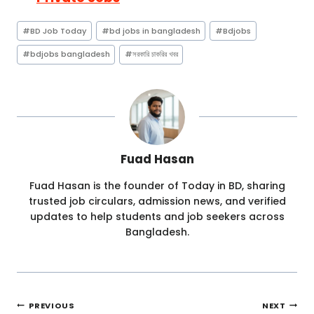
Post
#
BD Job Today
#
bd jobs in bangladesh
#
Bdjobs
Tags:
#
bdjobs bangladesh
#
সরকারি চাকরির খবর
Fuad Hasan
Fuad Hasan is the founder of Today in BD, sharing
trusted job circulars, admission news, and verified
updates to help students and job seekers across
Bangladesh.
Post
PREVIOUS
NEXT