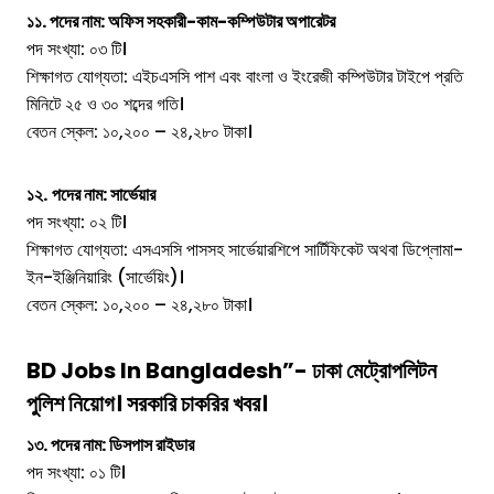
১১. পদের নাম: অফিস সহকারী-কাম-কম্পিউটার অপারেটর
পদ সংখ্যা: ০৩ টি।
শিক্ষাগত যোগ্যতা: এইচএসসি পাশ এবং বাংলা ও ইংরেজী কম্পিউটার টাইপে প্রতি
মিনিটে ২৫ ও ৩০ শব্দের গতি।
বেতন স্কেল: ১০,২০০ – ২৪,২৮০ টাকা।
১২.
পদের নাম: সার্ভেয়ার
পদ সংখ্যা: ০২ টি।
শিক্ষাগত যোগ্যতা: এসএসসি পাসসহ সার্ভেয়ারশিপে সার্টিফিকেট অথবা ডিপ্লোমা-
ইন-ইঞ্জিনিয়ারিং (সার্ভেয়িং)।
বেতন স্কেল: ১০,২০০ – ২৪,২৮০ টাকা।
BD Jobs In Bangladesh”-
ঢাকা মেট্রোপলিটন
পুলিশ নিয়োগ। সরকারি চাকরির খবর।
১৩. পদের নাম: ডিসপাস রাইডার
পদ সংখ্যা: ০১ টি।