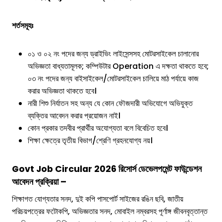
শর্তসমূহঃ
০১ ও ০২ নং পদের জন্য ড্রাইভিং লাইসেন্সসহ মোটরসাইকেল চালানোর
অভিজ্ঞতা বাধ্যতামূলক; কম্পিউটার Operation এ দক্ষতা থাকতে হবে;
০৩ নং পদের জন্য বাইসাইকেল/মোটরসাইকেল চালিয়ে মাঠ পর্যায়ে কাজ
করার অভিজ্ঞতা থাকতে হবে।
নারী শিশু নির্যাতন সহ অন্য যে কোন ফৌজদারী অভিযোগে অভিযুক্ত
ব্যক্তির আবেদন করার প্রয়োজন নাই।
কোন প্রকার তদবীর প্রার্থীর অযোগ্যতা বলে বিবেচিত হবে।
শিক্ষা ক্ষেত্রে তৃতীয় বিভাগ/শ্রেণি গ্রহনযোগ্য নয়।
Govt Job Circular 2026
রিসোর্স ডেভেলপমেন্ট ফাউন্ডেশন
আবেদন প্রক্রিয়া –
শিক্ষাগত যোগ্যতার সনদ, দুই কপি পাসপোর্ট সাইজের রঙিন ছবি, জাতীয়
পরিচয়পত্রের ফটোকপি, অভিজ্ঞতার সনদ, মোবাইল নম্বরসহ পূর্ণাঙ্গ জীবনবৃত্তান্ত