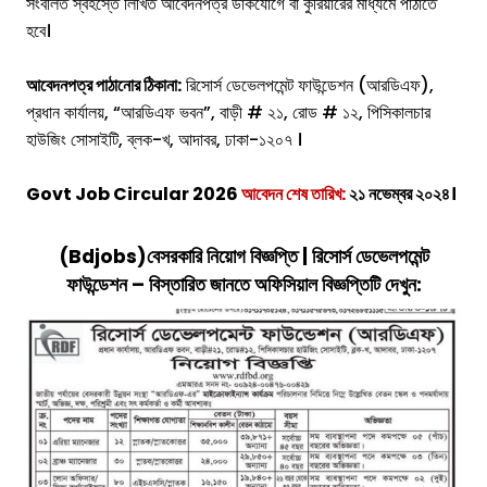
সংবলিত স্বহস্তে লিখিত আবেদনপত্র ডাকযোগে বা কুরিয়ারের মাধ্যমে পাঠাতে
হবে।
আবেদনপত্র পাঠানোর ঠিকানা:
রিসোর্স ডেভেলপমেন্ট ফাউন্ডেশন (আরডিএফ),
প্রধান কার্যালয়, “আরডিএফ ভবন”, বাড়ী # ২১, রোড # ১২, পিসিকালচার
হাউজিং সোসাইটি, ব্লক-খ, আদাবর, ঢাকা-১২০৭ ।
Govt Job Circular 2026
আবেদন শেষ তারিখ:
২১ নভেম্বর ২০২৪।
(Bdjobs)বেসরকারি নিয়োগ বিজ্ঞপ্তি | রিসোর্স ডেভেলপমেন্ট
ফাউন্ডেশন – বিস্তারিত জানতে অফিসিয়াল বিজ্ঞপ্তিটি দেখুন: