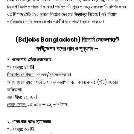
নিয়োগ বিজ্ঞপ্তি প্রকাশ করেছে। প্রতিষ্ঠানটি শূন্য পদসমূহে জনবল নিয়োগের জন্য
০৩ টি পদে মোট ১২২ জনকে নিয়োগ দেওয়ার সিদ্ধান্ত নিয়েছে। এই নিয়োগ
প্রক্রিয়ায় দেশের সকল জেলার প্রার্থীরা অংশগ্রহণ করতে পারবেন।
(
Bdjobs
Bangladesh)
রিসোর্স ডেভেলপমেন্ট
ফাউন্ডেশন
পদের নাম ও শূন্যপদ –
১.
পদের নাম: এরিয়া ম্যানেজার
পদ সংখ্যা:
১২ টি।
শিক্ষাগত যোগ্যতা:
স্নাতক/স্নাতকোত্তর।
অন্যান্য যোগ্যতা:
সর্বোচ্চ সম ব্যবস্থাপনা পদে কমপক্ষে ০৫ (পাঁচ) বছরের
অভিজ্ঞতা।
বয়স সীমা:
৪৫ বছর।
বেতন স্কেল:
৩৫,০০০ – ৩৯,৮৭১ টাকা।
২.
পদের নাম: ব্রাঞ্চ ম্যানেজার
পদ সংখ্যা:
৩০ টি।