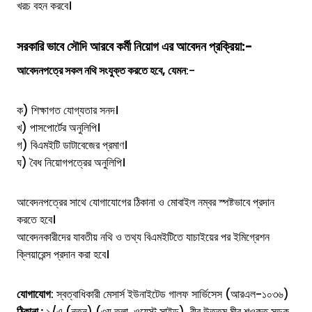
খরচ বহন করবে।
সরকারি ভাবে সৌদি আরবে কর্মী নিয়োগ এর
আবেদন প্রক্রিয়া:-
আবেদনপত্রে সকল নথি সংযুক্ত করতে হবে, যেমন
:-
ক) শিক্ষাগত যোগ্যতার সনদ।
খ) পাসপোর্টের অনুলিপি।
গ) বিএমইটি ডাটাবেজের প্রমাণ।
ঘ) বৈধ নিয়োগপত্রের অনুলিপি।
আবেদনপত্রের সাথে যোগাযোগের ঠিকানা ও মোবাইল নম্বর স্পষ্টভাবে প্রদান
করতে হবে।
আবেদনকারীদের যাবতীয় নথি ও তথ্য বিএমইটিতে যাচাইয়ের পর ইমিগ্রেশন
ক্লিয়ারেন্স প্রদান করা হবে।
যোগাযোগ
: স্বত্বাধিকারী মেসার্স ইউনাইটেড গালফ সার্ভিসেস (আরএল-১০৩৬)
ঠিকানা :
১/এ (নতুন) (৩য় তলা, ওয়েস্ট সাইড), বীর উত্তম মীর শওকত সড়ক,