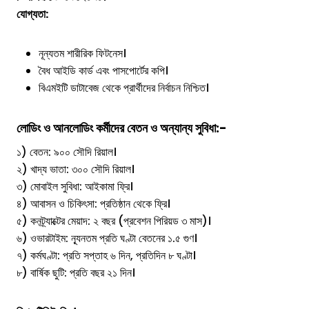
যোগ্যতা:
নূন্যতম শারীরিক ফিটনেস।
বৈধ আইডি কার্ড এবং পাসপোর্টের কপি।
বিএমইটি ডাটাবেজ থেকে প্রার্থীদের নির্বাচন নিশ্চিত।
লোডিং ও আনলোডিং কর্মীদের বেতন ও অন্যান্য সুবিধা
:-
১) বেতন: ৯০০ সৌদি রিয়াল।
২) খাদ্য ভাতা: ৩০০ সৌদি রিয়াল।
৩) মোবাইল সুবিধা: আইকামা ফ্রি।
৪) আবাসন ও চিকিৎসা: প্রতিষ্ঠান থেকে ফ্রি।
৫) কনট্র্যাক্টের মেয়াদ: ২ বছর (প্রবেশন পিরিয়ড ৩ মাস)।
৬) ওভারটাইম: ন্যূনতম প্রতি ঘণ্টা বেতনের ১.৫ গুণ।
৭) কর্মঘণ্টা: প্রতি সপ্তাহ ৬ দিন, প্রতিদিন ৮ ঘণ্টা।
৮) বার্ষিক ছুটি: প্রতি বছর ২১ দিন।