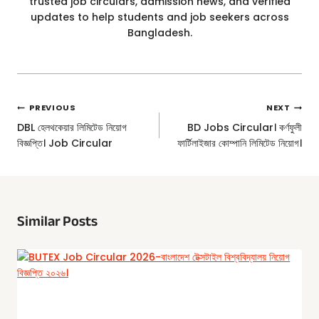
trusted job circulars, admission news, and verified
updates to help students and job seekers across
Bangladesh.
Post
PREVIOUS
NEXT
Navigation
DBL হেলথকেয়ার লিমিটেড নিয়োগ
BD Jobs Circular। কর্ণফুলী
বিজ্ঞপ্তি। Job Circular
ফার্টিলাইজার কোম্পানি লিমিটেড নিয়োগ।
Similar Posts