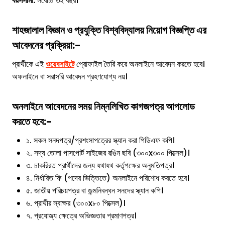
বয়সসীমা:
সর্বোচ্চ ৩২ বছর।
শাহজালাল বিজ্ঞান ও প্রযুক্তি বিশ্ববিদ্যালয়
নিয়োগ বিজ্ঞপ্তি এর
আবেদনের প্রক্রিয়া:-
প্রার্থীকে এই
ওয়েবসাইটে
প্রোফাইল তৈরি করে অনলাইনে আবেদন করতে হবে।
অফলাইনে বা সরাসরি আবেদন গ্রহণযোগ্য নয়।
অনলাইনে আবেদনের সময় নিম্নলিখিত কাগজপত্র আপলোড
করতে হবে:-
১. সকল সনদপত্র/প্রশংসাপত্রের স্ক্যান করা পিডিএফ কপি।
২. সদ্য তোলা পাসপোর্ট সাইজের রঙিন ছবি (৩০০x৩০০ পিক্সেল)।
৩. চাকরিরত প্রার্থীদের জন্য যথাযথ কর্তৃপক্ষের অনুমতিপত্র।
৪. নির্ধারিত ফি (পদের ভিত্তিতে) অনলাইনে পরিশোধ করতে হবে।
৫. জাতীয় পরিচয়পত্র বা জন্মনিবন্ধন সনদের স্ক্যান কপি।
৬. প্রার্থীর স্বাক্ষর (৩০০x৮০ পিক্সেল)।
৭. প্রযোজ্য ক্ষেত্রে অভিজ্ঞতার প্রমাণপত্র।