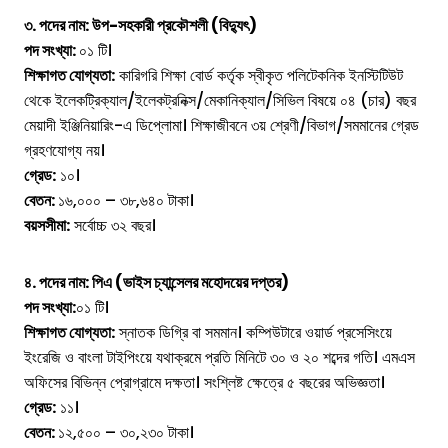
৩. পদের নাম: উপ-সহকারী প্রকৌশলী (বিদ্যুৎ)
পদ সংখ্যা:
০১ টি।
শিক্ষাগত যোগ্যতা:
কারিগরি শিক্ষা বোর্ড কর্তৃক স্বীকৃত পলিটেকনিক ইনস্টিটিউট
থেকে ইলেকট্রিক্যাল/ইলেকট্রনিক্স/মেকানিক্যাল/সিভিল বিষয়ে ০৪ (চার) বছর
মেয়াদী ইঞ্জিনিয়ারিং-এ ডিপ্লোমা। শিক্ষাজীবনে ৩য় শ্রেণী/বিভাগ/সমমানের গ্রেড
গ্রহণযোগ্য নয়।
গ্রেড:
১০।
বেতন:
১৬,০০০ – ৩৮,৬৪০ টাকা।
বয়সসীমা:
সর্বোচ্চ ৩২ বছর।
৪. পদের নাম: পিএ (ভাইস চ্যান্সেলর মহোদয়ের দপ্তর)
পদ সংখ্যা:
০১ টি।
শিক্ষাগত যোগ্যতা:
স্নাতক ডিগ্রি বা সমমান। কম্পিউটারে ওয়ার্ড প্রসেসিংয়ে
ইংরেজি ও বাংলা টাইপিংয়ে যথাক্রমে প্রতি মিনিটে ৩০ ও ২০ শব্দের গতি। এমএস
অফিসের বিভিন্ন প্রোগ্রামে দক্ষতা। সংশ্লিষ্ট ক্ষেত্রে ৫ বছরের অভিজ্ঞতা।
গ্রেড:
১১।
বেতন:
১২,৫০০ – ৩০,২৩০ টাকা।