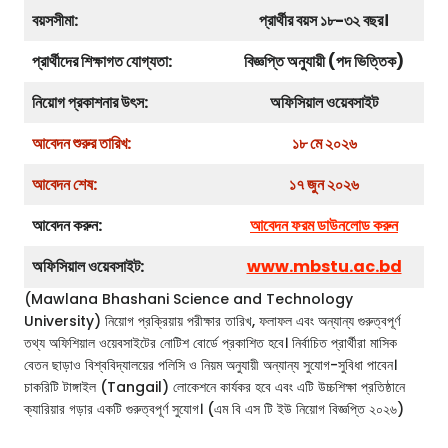
বয়সসীমা:
প্রার্থীর বয়স ১৮-৩২ বছর।
প্রার্থীদের শিক্ষাগত যোগ্যতা:
বিজ্ঞপ্তি অনুযায়ী (পদ ভিত্তিক)
নিয়োগ প্রকাশনার উৎস:
অফিসিয়াল ওয়েবসাইট
আবেদন শুরুর তারিখ:
১৮ মে ২০২৬
আবেদন শেষ:
১৭ জুন ২০২৬
আবেদন করুন:
আবেদন ফরম ডাউনলোড করুন
অফিসিয়াল ওয়েবসাইট:
www.mbstu.ac.bd
(Mawlana Bhashani Science and Technology
University) নিয়োগ প্রক্রিয়ায় পরীক্ষার তারিখ, ফলাফল এবং অন্যান্য গুরুত্বপূর্ণ
তথ্য অফিশিয়াল ওয়েবসাইটের নোটিশ বোর্ডে প্রকাশিত হবে। নির্বাচিত প্রার্থীরা মাসিক
বেতন ছাড়াও বিশ্ববিদ্যালয়ের পলিসি ও নিয়ম অনুযায়ী অন্যান্য সুযোগ-সুবিধা পাবেন।
চাকরিটি টাঙ্গাইল (Tangail) লোকেশনে কার্যকর হবে এবং এটি উচ্চশিক্ষা প্রতিষ্ঠানে
ক্যারিয়ার গড়ার একটি গুরুত্বপূর্ণ সুযোগ। (এম বি এস টি ইউ নিয়োগ বিজ্ঞপ্তি ২০২৬)