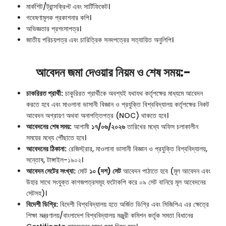
মার্কশিট/ট্রান্সক্রিপ্ট এবং সার্টিফিকেট।
গবেষণামূলক প্রকাশনার কপি।
অভিজ্ঞতার প্রশংসাপত্র।
জাতীয় পরিচয়পত্র এবং চারিত্রিক সনদপত্রের সত্যায়িত অনুলিপি।
আবেদন জমা দেওয়ার নিয়ম ও শেষ সময়:-
চাকরিরত প্রার্থী:
চাকুরিরত প্রার্থীকে অবশ্যই যথাযথ কর্তৃপক্ষের মাধ্যমে আবেদন
করতে হবে এবং মাওলানা ভাসানী বিজ্ঞান ও প্রযুক্তি বিশ্ববিদ্যালয় কর্তৃপক্ষের নিকট
আবেদন অগ্রায়ণ অথবা অনাপত্তিপত্র (NOC) থাকতে হবে।
আবেদনের শেষ সময়:
আগামী
১৭/০৬/২০২৬
তারিখের মধ্যে অফিস চলাকালীন
সময়ের মধ্যে পৌঁছাতে হবে।
আবেদনের ঠিকানা:
রেজিস্ট্রার, মাওলানা ভাসানী বিজ্ঞান ও প্রযুক্তি বিশ্ববিদ্যালয়,
সন্তোষ, টাঙ্গাইল-১৯০২।
আবেদন সেটের সংখ্যা:
মোট
১০ (দশ) সেট
আবেদন পাঠাতে হবে (মূল আবেদন এবং
উহার সাথে সংযুক্ত কাগজপত্রসমূহ ফটোকপি করে ০৯ সেট বানিয়ে মূল আবেদনের
সেটসহ)।
বিদেশী ডিগ্রি:
বিদেশী বিশ্ববিদ্যালয় হতে অর্জিত ডিগ্রি এবং সিজিপিএ এর ক্ষেত্রে
শিক্ষা মন্ত্রণালয়/বাংলাদেশ বিশ্ববিদ্যালয় মঞ্জুরী কমিশন কর্তৃক সমতা বিধানের