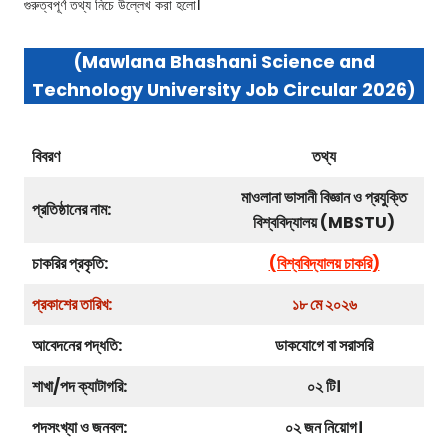
গুরুত্বপূর্ণ তথ্য নিচে উল্লেখ করা হলো।
(Mawlana Bhashani Science and
Technology University Job Circular 2026)
বিবরণ
তথ্য
মাওলানা ভাসানী বিজ্ঞান ও প্রযুক্তি
প্রতিষ্ঠানের নাম:
বিশ্ববিদ্যালয় (MBSTU)
চাকরির প্রকৃতি:
(বিশ্ববিদ্যালয় চাকরি)
প্রকাশের তারিখ:
১৮ মে ২০২৬
আবেদনের পদ্ধতি:
ডাকযোগে বা সরাসরি
শাখা/পদ ক্যাটাগরি:
০২ টি।
পদসংখ্যা ও জনবল:
০২ জন নিয়োগ।