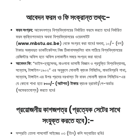
আবেদন ফরম ও ফি সংক্রান্ত তথ্য:-
ফরম সংগ্রহ:
আবেদনপত্র বিশ্ববিদ্যালয়ের নির্ধারিত ফরমে করতে হবে। নির্ধারিত
ফরম ব্যক্তিগতভাবে অথবা বিশ্ববিদ্যালয়ের ওয়েবসাইট
(
www.mbstu.ac.be
) থেকে সংগ্রহ করা যাবে। অথবা, ১০/- (দশ)
টাকার অব্যবহৃত ডাকটিকেটসহ নিজ ঠিকানাসম্বলিত খাম পাঠিয়ে বিশ্ববিদ্যালয়ের
রেজিস্টার অফিস হতে অফিস চলাকালীন সময়ে সংগ্রহ করা যাবে।
আবেদন ফি:
“ভাইস-চ্যান্সেলর, মাওলানা ভাসানী বিজ্ঞান ও প্রযুক্তি বিশ্ববিদ্যালয়,
সন্তোষ, টাঙ্গাইল-১৯০২” এর অনুকূলে সোনালী ব্যাংক লিমিটেড, মাভাবিপ্রবি শাখা,
সন্তোষ, টাঙ্গাইল এর উপর প্রদেয় দরখাস্ত ফি বাবদ সোনালী ব্যাংক লিমিটেড-এর
যে কোনো শাখা হতে
৮০০/- (আটশত) টাকার
ব্যাংক ড্রাফট/পে-অর্ডার
(অফেরতযোগ্য) করতে হবে।
প্রয়োজনীয় কাগজপত্র (প্রত্যেক সেটের সাথে
সংযুক্ত করতে হবে):-
সম্প্রতি তোলা পাসপোর্ট সাইজের ০৩ (তিন) কপি সত্যায়িত ছবি।