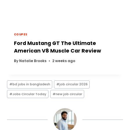
COUPES
Ford Mustang GT The Ultimate
American V8 Muscle Car Review
By
Natalie Brooks
2 weeks ago
Post
#
bd jobs in bangladesh
#
job circular 2026
Tags:
#
Jobs Circular Today
#
new job circular