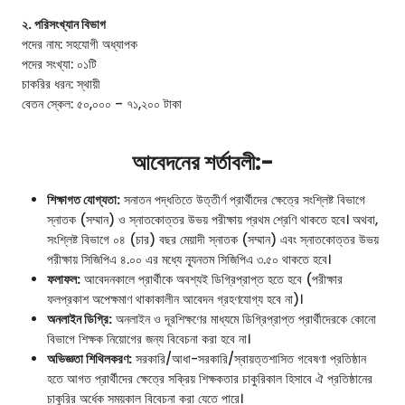
২. পরিসংখ্যান বিভাগ
পদের নাম: সহযোগী অধ্যাপক
পদের সংখ্যা: ০১টি
চাকরির ধরন: স্থায়ী
বেতন স্কেল: ৫০,০০০ – ৭১,২০০ টাকা
আবেদনের শর্তাবলী:-
শিক্ষাগত যোগ্যতা:
সনাতন পদ্ধতিতে উত্তীর্ণ প্রার্থীদের ক্ষেত্রে সংশ্লিষ্ট বিভাগে
স্নাতক (সম্মান) ও স্নাতকোত্তর উভয় পরীক্ষায় প্রথম শ্রেণি থাকতে হবে। অথবা,
সংশ্লিষ্ট বিভাগে ০৪ (চার) বছর মেয়াদী স্নাতক (সম্মান) এবং স্নাতকোত্তর উভয়
পরীক্ষায় সিজিপিএ ৪.০০ এর মধ্যে ন্যূনতম সিজিপিএ ৩.৫০ থাকতে হবে।
ফলাফল:
আবেদনকালে প্রার্থীকে অবশ্যই ডিগ্রিপ্রাপ্ত হতে হবে (পরীক্ষার
ফলপ্রকাশ অপেক্ষমাণ থাকাকালীন আবেদন গ্রহণযোগ্য হবে না)।
অনলাইন ডিগ্রি:
অনলাইন ও দূরশিক্ষণের মাধ্যমে ডিগ্রিপ্রাপ্ত প্রার্থীদেরকে কোনো
বিভাগে শিক্ষক নিয়োগের জন্য বিবেচনা করা হবে না।
অভিজ্ঞতা শিথিলকরণ:
সরকারি/আধা-সরকারি/স্বায়ত্তশাসিত গবেষণা প্রতিষ্ঠান
হতে আগত প্রার্থীদের ক্ষেত্রে সক্রিয় শিক্ষকতার চাকুরিকাল হিসাবে ঐ প্রতিষ্ঠানের
চাকুরির অর্ধেক সময়কাল বিবেচনা করা যেতে পারে।