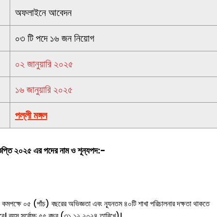
অফলাইনে আবেদন
০৩ টি পদে ১৬ জন নিয়োগ
০২ জানুয়ারি ২০২৫
১৬ জানুয়ারি ২০২৫
পল্লী মঙ্গল
ঞপ্তি
২০২৫ এর পদের নাম ও শূন্যপদ:-
়ের পদে কমপক্ষে ০৫ (পাঁচ) বছরের অভিজ্ঞতা এবং ন্যূনতম ৪০টি শাখা পরিচালনার দক্ষতা থাকতে
বে। বয়স সর্বোচ্চ ৫৫ বছর (৩১.১২.২০২৪ তারিখে)।