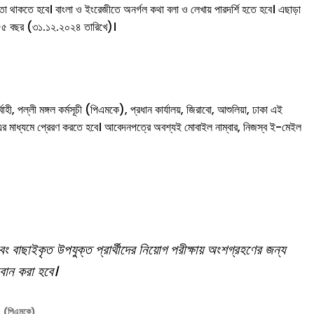
া থাকতে হবে। বাংলা ও ইংরেজীতে অনর্গল কথা বলা ও লেখায় পারদর্শি হতে হবে। এছাড়া
চ ৫৫ বছর (৩১.১২.২০২৪ তারিখে)।
্বাহী, পল্লী মঙ্গল কর্মসূচী (পিএমকে), প্রধান কার্যালয়, জিরাবো, আশুলিয়া, ঢাকা এই
এর মাধ্যমে প্রেরণ করতে হবে। আবেদনপত্রে অবশ্যই মোবাইল নাম্বার, নিজস্ব ই-মেইল
বং বাছাইকৃত উপযুক্ত প্রার্থীদের নিয়োগ পরীক্ষায় অংশগ্রহণের জন্য
ান করা হবে।
(পিএমকে)