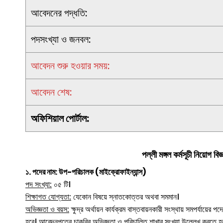
আবেদনের পদ্ধতি:
পদসংখ্যা ও জনবল:
আবেদন শুরু হওয়ার সময়:
আবেদন শেষ:
অফিশিয়াল পোর্টাল:
পল্লী মঙ্গল কর্মসূচী নিয়োগ বিজ্
১. পদের নাম: উপ-পরিচালক (মাইক্রোফাইন্যান্স)
পদ সংখ্যা:
০৫ টি।
শিক্ষাগত যোগ্যতা:
যেকোন বিষয়ে স্নাতকোত্তর অথবা সমমান।
অভিজ্ঞতা ও বয়স:
ক্ষুদ্র অর্থায়ন কার্যক্রম বাস্তবায়নকারী সংস্থায় সমপর্যায
হবে। আবেদনপত্রে চাকরির অভিজ্ঞতা ও পরিচালিত শাখার সংখ্যা উল্লেখ করতে হ