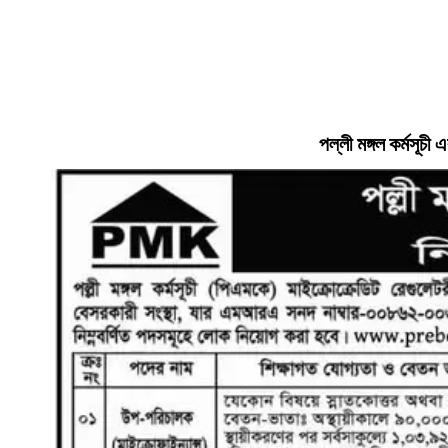
পল্লী মঙ্গল কর্মসূচী
এ