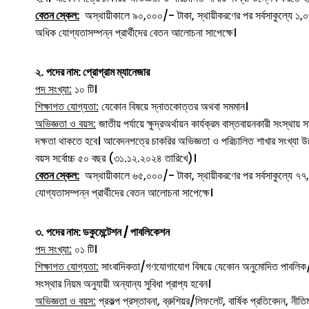
বেতন স্কেল:
অস্থায়ীকালে ৯০,০০০/- টাকা, স্থায়ীকরণের পর সর্বসাকুল্যে ১,০
অধিক যোগ্যতাসম্পন্ন প্রার্থীদের বেতন আলোচনা সাপেক্ষে।
২.
পদের নাম: প্রোগ্রাম ম্যানেজার
পদ সংখ্যা:
১০ টি।
শিক্ষাগত যোগ্যতা:
যেকোন বিষয়ে স্নাতকোত্তর অথবা সমমান।
অভিজ্ঞতা ও বয়স:
জাতীয় পর্যায়ে ক্ষুদ্রঅর্থায়ন কার্যক্রম বাস্তবায়নকারী সংস
দক্ষতা থাকতে হবে। আবেদনপত্রে চাকরির অভিজ্ঞতা ও পরিচালিত শাখার সংখ্যা উল
বয়স সর্বোচ্চ ৫০ বছর (৩১.১২.২০২৪ তারিখে)।
বেতন স্কেল:
অস্থায়ীকালে ৬৫,০০০/- টাকা, স্থায়ীকরণের পর সর্বসাকুল্যে ৭৭,
যোগ্যতাসম্পন্ন প্রার্থীদের বেতন আলোচনা সাপেক্ষে।
৩.
পদের নাম: ডকুমেন্টেশন / পাবলিকেশন
পদ সংখ্যা:
০১ টি।
শিক্ষাগত যোগ্যতা:
সাংবাদিকতা/গণযোগাযোগ বিষয়ে যেকোন অনুমোদিত পাবলিক/প্
সংস্থার নিয়ম অনুযায়ী অন্যান্য সুবিধা প্রাপ্য হবেন।
অভিজ্ঞতা ও বয়স:
প্রকল্প প্রস্তাবনা, ব্রুশিয়র/লিফলেট, বার্ষিক প্রতিবেদন,