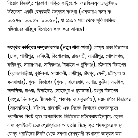
নিয়োগ বিজ্ঞপ্তি প্রকাশ। শক্তি ফাউন্ডেশন ফর ডিসএ্যাডভান্টেজড
উইমেন” একটি বেসরকারী উন্নয়ন সংস্থা (এমআরএ সনদ নং
০০১৭৬-০০০৫৯-০০০১৮), যা ১৯৯২ সাল থেকে সুবিধাবঞ্চিত
মহিলাদের দারিদ্র্য বিমোচনে কাজ করে আসছে।
সংস্থার কার্যক্রম সম্প্রসারণের (নতুন শাখা খোলা)
লক্ষ্যে ঢাকা বিভাগের
(ঢাকা, গাজীপুর, নরসিংদী, কিশোরগঞ্জ, রাজবাড়ী, মাদারীপুর, গোপালগঞ্জ,
ফরিদপুর, নারায়ণগঞ্জ, মানিকগঞ্জ, টাঙ্গাইল ও মুন্সিগঞ্জ), চট্টগ্রাম বিভাগের
(ব্রাহ্মণবাড়ীয়া, কুমিল্লা, নোয়াখালী, লক্ষ্মীপুর, চাঁদপুর, ফেনী, চট্টগ্রাম ও
কক্সবাজার), খুলনা বিভাগের (খুলনা, বাগেরহাট, যশোর, কুষ্টিয়া, নড়াইল,
সাতক্ষিরা, মাগুরা, ঝিনাইদহ, মেহেরপুর ও চুয়াডাঙ্গা), রংপুর বিভাগের
(রংপুর, দিনাজপুর, নীলফামারী, পঞ্চগড় ও ঠাকুরগাঁও), ময়মনসিংহ বিভাগের
(ময়মনসিংহ), বরিশাল, রাজশাহী এবং সিলেট বিভাগের জেলাসমূহের
প্রার্থীদের নিকট হতে অগ্রাধিকার ভিত্তিতে মাইক্রোফাইন্যান্স, হেলথ
এবং ক্লাইমেট চেঞ্জ প্রোগ্রামের আওতায় নিম্নোক্ত পদসমূহের জন্য
যোগ্য প্রার্থীদের নিকট থেকে সমগ্র দেশব্যাপী দরখাস্ত আহ্বান করা