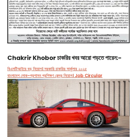
Chakrir Khobor চাকরির খবর আরো পড়তে পারেন:-
বিএসটিআইয়ে বড় নিয়োগ। সরকারি চাকরির সার্কুলার ২০২৫
বাংলাদেশ লোক-প্রশাসন প্রশিক্ষণ কেন্দ্র নিয়োগ। Job Circular