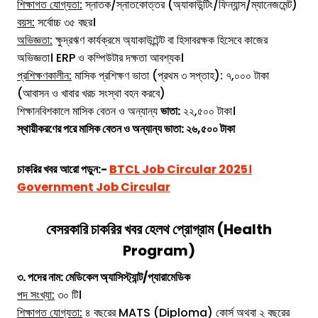
শিক্ষাগত যোগ্যতা:
স্নাতক/স্নাতকোত্তর (অ্যাকাউন্টিং/ফিন্যান্স/ম্যানেজমেন্ট)
বয়স:
সর্বোচ্চ ৩৫ বছর।
অভিজ্ঞতা:
ক্ষুদ্রঋণ কার্যক্রমে অ্যাকাউন্টেন্ট বা হিসাবরক্ষক হিসেবে কাজের
অভিজ্ঞতা। ERP ও কম্পিউটার দক্ষতা আবশ্যক।
প্রশিক্ষণকালীন:
মাসিক প্রশিক্ষণ ভাতা (প্রথম ৩ সপ্তাহ): ৭,০০০ টাকা
(আবাসন ও খাবার খরচ সংস্থা বহন করবে)
শিক্ষানবিশকালে মাসিক বেতন ও অন্যান্য
ভাতা:
২২,৫০০ টাকা।
স্থায়ীকরণের পরে মাসিক বেতন ও অন্যান্য ভাতা: ২৬,৫০০ টাকা
চাকরির খবর
আরো পড়ুন:-
BTCL Job Circular 2025।
Government Job Circular
বেসরকারি চাকরির খবর হেলথ প্রোগ্রাম (Health
Program)
৩. পদের নাম: মেডিকেল অ্যাসিস্ট্যান্ট/প্যারামেডিক
পদ সংখ্যা:
৩০ টি।
শিক্ষাগত যোগ্যতা:
৪ বছরের MATS (Diploma) কোর্স অথবা ২ বছরের