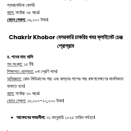
প্যারামেডিক কোর্স।
বয়স:
সর্বোচ্চ ৩৫ বছর।
বেতন স্কেল:
১৬,২০০ টাকা।
Chakrir Khobor বেসরকারি চাকরির খবর ক্লাইমেট চেঞ্জ
প্রোগ্রাম
৪. পদের নাম: মালি
পদ সংখ্যা:
১৫ টি।
শিক্ষাগত যোগ্যতা:
৮ম শ্রেণি পাস।
অভিজ্ঞতা:
রোড মিডিয়ানের গাছ এবং রাস্তার পাশের গাছ রক্ষণাবেক্ষণের মানসিকতা
থাকতে হবে।
বয়স:
সর্বোচ্চ ৩০ বছর।
বেতন স্কেল:
১৮,০০০-২২,০০০ টাকা।
আবেদনের সময়সীমা:
৩১ জানুয়ারি ২০২৫ তারিখ পর্যন্ত।