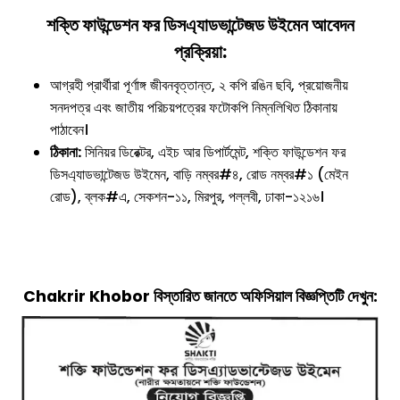
শক্তি ফাউন্ডেশন ফর ডিসএ্যাডভান্টেজড উইমেন
আবেদন
প্রক্রিয়া:
আগ্রহী প্রার্থীরা পূর্ণাঙ্গ জীবনবৃত্তান্ত, ২ কপি রঙিন ছবি, প্রয়োজনীয়
সনদপত্র এবং জাতীয় পরিচয়পত্রের ফটোকপি নিম্নলিখিত ঠিকানায়
পাঠাবেন।
ঠিকানা:
সিনিয়র ডিরেক্টর, এইচ আর ডিপার্টমেন্ট, শক্তি ফাউন্ডেশন ফর
ডিসএ্যাডভান্টেজড উইমেন, বাড়ি নম্বর#৪, রোড নম্বর#১ (মেইন
রোড), ব্লক#এ, সেকশন-১১, মিরপুর, পল্লবী, ঢাকা-১২১৬।
Chakrir Khobor বিস্তারিত জানতে অফিসিয়াল বিজ্ঞপ্তিটি দেখুন: