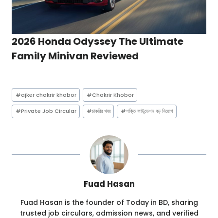
2026 Honda Odyssey The Ultimate
Family Minivan Reviewed
Post
#
ajker chakrir khobor
#
Chakrir Khobor
Tags:
#
Private Job Circular
#
চাকরির খবর
#
শক্তি ফাউন্ডেশন বড় নিয়োগ
Fuad Hasan
Fuad Hasan is the founder of Today in BD, sharing
trusted job circulars, admission news, and verified