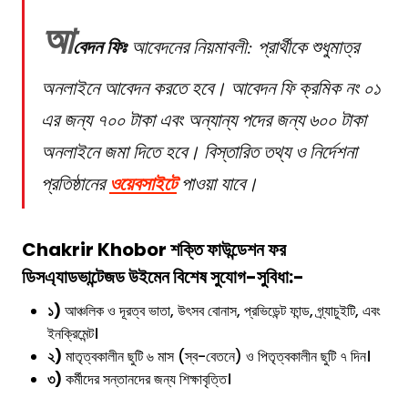
আ
বেদন ফিঃ
আবেদনের নিয়মাবলী: প্রার্থীকে শুধুমাত্র
অনলাইনে আবেদন করতে হবে। আবেদন ফি ক্রমিক নং ০১
এর জন্য ৭০০ টাকা এবং অন্যান্য পদের জন্য ৬০০ টাকা
অনলাইনে জমা দিতে হবে। বিস্তারিত তথ্য ও নির্দেশনা
ওয়েবসাই
টে
প্রতিষ্ঠানের
পাওয়া যাবে।
Chakrir Khobor
শক্তি ফাউন্ডেশন ফর
ডিসএ্যাডভান্টেজড উইমেন
বিশেষ সুযোগ-সুবিধা:-
১)
আঞ্চলিক ও দূরত্ব ভাতা, উৎসব বোনাস, প্রভিডেন্ট ফান্ড, গ্র্যাচুইটি, এবং
ইনক্রিমেন্ট।
২)
মাতৃত্বকালীন ছুটি ৬ মাস (স্ব-বেতনে) ও পিতৃত্বকালীন ছুটি ৭ দিন।
৩)
কর্মীদের সন্তানদের জন্য শিক্ষাবৃত্তি।