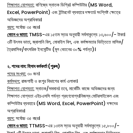
শিক্ষাগত যোগ্যতা:
বাণিজ্যে স্নাতক ডিগ্রি। কম্পিউটার (MS Word,
Excel, PowerPoint) এবং ইন্টারনেট ব্যবহারে দক্ষতা। সংশ্লিষ্ট ক্ষেত্রে
অভিজ্ঞদের অগ্রাধিকার।
বয়স:
সর্বোচ্চ ৩৫ বছর।
বেতন ও ভাতা:
TMSS-এর ১৫তম স্তর অনুযায়ী সর্বসাকুল্যে ১৩,৬০০/- টাকা।
৩টি উৎসব ভাতা, জ্বালানি বিল, মোবাইল বিল, এবং কর্মক্ষমতার ভিত্তিতে মাসিক/
ত্রৈমাসিক/বাৎসরিক ইনসেন্টিভ (মূল বেতনের ৩০% পর্যন্ত)।
২. পদের নাম: হিসাব কর্মকর্তা (পুরুষ)
পদের সংখ্যা:
৩০ জন।
কর্মস্থল:
রাজশাহী ও রংপুর বিভাগের কার্য এলাকা।
শিক্ষাগত যোগ্যতা:
স্নাতক/সমমান। তবে, মার্কেটিং কাজে অভিজ্ঞদের জন্য
শিক্ষাগত যোগ্যতা এইচএসসি পর্যন্ত গ্রহণযোগ্য।নিজস্ব মোটরসাইকেল এবং
কম্পিউটার ব্যবহারে (MS Word, Excel, PowerPoint) দক্ষদের
অগ্রাধিকার।
বয়স:
সর্বোচ্চ ৩৫ বছর।
বেতন ও ভাতা:
TTMSS-এর ১৩তম স্তর অনুযায়ী সর্বসাকুল্যে ১৫,৮০০/-