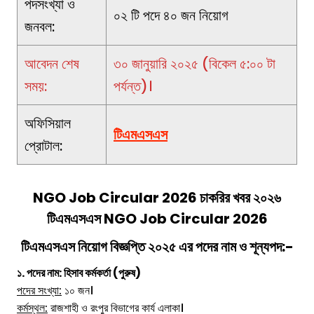
পদসংখ্যা ও
০২ টি পদে ৪০ জন নিয়োগ
জনবল:
আবেদন শেষ
৩০ জানুয়ারি ২০২৫ (বিকেল ৫:০০ টা
সময়:
পর্যন্ত)।
অফিসিয়াল
টিএমএসএস
প্রোটাল:
NGO Job Circular 2026
চাকরির খবর ২০২৬
টিএমএসএস
NGO Job Circular 2026
টিএমএসএস
নিয়োগ বিজ্ঞপ্তি
২০২৫ এর পদের নাম ও শূন্যপদ:-
১. পদের নাম: হিসাব কর্মকর্তা (পুরুষ)
পদের সংখ্যা:
১০ জন।
কর্মস্থল:
রাজশাহী ও রংপুর বিভাগের কার্য এলাকা।