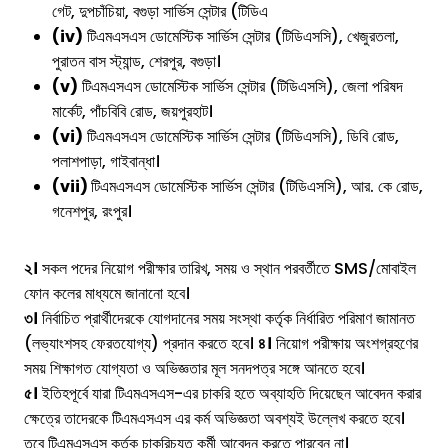
গেট, দুপচাঁচিয়া, বগুড়া সার্ভিস সেন্টার (টিডিএ
(iv)
টিএমএসএস ডোমেস্টিক সার্ভিস সেন্টার (টিডিএসসি), খেজুরতলা,
পুরাতন বাস স্ট্যান্ড, শেরপুর, বগুড়া।
(v)
টিএমএসএস ডোমেস্টিক সার্ভিস সেন্টার (টিডিএসসি), জেলা পরিষদ
মার্কেট, পাঁচবিবি রোড, জয়পুরহাট।
(vi)
টিএমএসএস ডোমেস্টিক সার্ভিস সেন্টার (টিডিএসসি), ডিবি রোড,
পলাশপাড়া, গাইবান্ধা।
(vii)
টিএমএসএস ডোমেস্টিক সার্ভিস সেন্টার (টিডিএসসি), আর. কে রোড,
গনেশপুর, রংপুর।
২।
সকল পদের নিয়োগ পরীক্ষার তারিখ, সময় ও স্থান পরবর্তীতে SMS/মোবাইল
ফোন কলের মাধ্যমে জানানো হবে।
৩।
নির্বাচিত প্রার্থীদেরকে যোগদানের সময় সংস্থা কর্তৃক নির্ধারিত পরিমাণ জামানত
(লভ্যাংশসহ ফেরতযোগ্য) প্রদান করতে হবে।
৪।
নিয়োগ পরীক্ষায় অংশগ্রহণের
সময় শিক্ষাগত যোগ্যতা ও অভিজ্ঞতার মূল সনদপত্র সঙ্গে আনতে হবে।
৫।
ইতিহপূর্বে যারা টিএমএসএস-এর চাকরি হতে অব্যাহতি দিয়েছেন আবেদন করার
ক্ষেত্রে তাদেরকে টিএমএসএস এর কর্ম অভিজ্ঞতা অবশ্যই উল্লেখ করতে হবে।
তবে টিএমএসএস কর্তৃক চাকরিচ্যুত কর্মী আবেদন করতে পারবেন না।