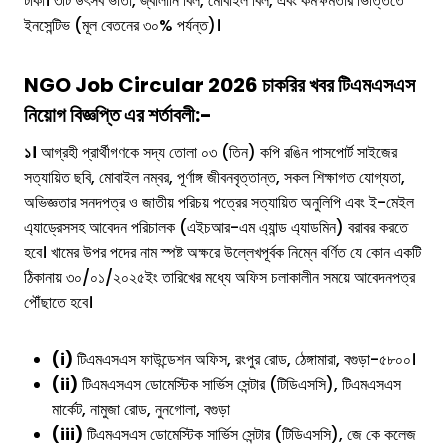
টাকা। ৩টি উৎসব ভাতা, জ্বালানি বিল, মোবাইল বিল, এবং কর্মক্ষমতার ভিত্তিতে
ইনসেন্টিভ (মূল বেতনের ৩০% পর্যন্ত)।
NGO Job Circular 2026 চাকরির খবর
টিএমএসএস
নিয়োগ বিজ্ঞপ্তি
এর শর্তাবলী:-
১।
আগ্রহী প্রার্থীগণকে সদ্য তোলা ০৩ (তিন) কপি রঙিন পাসপোর্ট সাইজের
সত্যায়িত ছবি, মোবাইল নম্বর, পূর্ণাঙ্গ জীবনবৃত্তান্ত, সকল শিক্ষাগত যোগ্যতা,
অভিজ্ঞতার সনদপত্র ও জাতীয় পরিচয় পত্রের সত্যায়িত অনুলিপি এবং ই-মেইল
এ্যাড্রেসসহ আবেদন পরিচালক (এইচআর-এম এ্যান্ড এ্যাডমিন) বরাবর করতে
হবে। খামের উপর পদের নাম স্পষ্ট অক্ষরে উল্লেখপূর্বক নিম্নে বর্ণিত যে কোন একটি
ঠিকানায় ৩০/০১/২০২৫ইং তারিখের মধ্যে অফিস চলাকালীন সময়ে আবেদনপত্র
পৌঁছাতে হবে।
(i)
টিএমএসএস ফাউন্ডেশন অফিস, রংপুর রোড, ঠেঙ্গামারা, বগুড়া-৫৮০০।
(ii)
টিএমএসএস ডোমেস্টিক সার্ভিস সেন্টার (টিডিএসসি), টিএমএসএস
মার্কেট, নামুজা রোড, নুনগোলা, বগুড়া
(iii)
টিএমএসএস ডোমেস্টিক সার্ভিস সেন্টার (টিডিএসসি), জে কে কলেজ