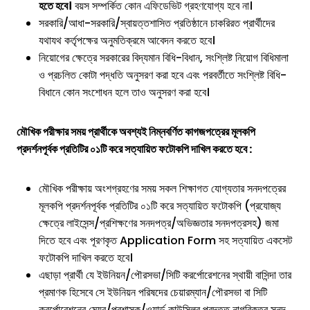
হতে হবে।
বয়স সম্পর্কিত কোন এফিডেভিট গ্রহণযোগ্য হবে না।
সরকারি/আধা-সরকারি/স্বায়ত্তশাসিত প্রতিষ্ঠানে চাকরিরত প্রার্থীদের
যথাযথ কর্তৃপক্ষের অনুমতিক্রমে আবেদন করতে হবে।
নিয়োগের ক্ষেত্রে সরকারের বিদ্যমান বিধি-বিধান, সংশ্লিষ্ট নিয়োগ বিধিমালা
ও প্রচলিত কোটা পদ্ধতি অনুসরণ করা হবে এবং পরবর্তীতে সংশ্লিষ্ট বিধি-
বিধানে কোন সংশোধন হলে তাও অনুসরণ করা হবে।
মৌখিক পরীক্ষার সময় প্রার্থীকে অবশ্যই নিম্নবর্ণিত কাগজপত্রের মূলকপি
প্রদর্শনপূর্বক প্রতিটির ০১টি করে সত্যায়িত ফটোকপি দাখিল করতে হবে :
মৌখিক পরীক্ষায় অংশগ্রহণের সময় সকল শিক্ষাগত যোগ্যতার সনদপত্রের
মূলকপি প্রদর্শনপূর্বক প্রতিটির ০১টি করে সত্যায়িত ফটোকপি (প্রযোজ্য
ক্ষেত্রে লাইসেন্স/প্রশিক্ষণের সনদপত্র/অভিজ্ঞতার সনদপত্রসহ) জমা
দিতে হবে এবং পূরণকৃত Application Form সহ সত্যায়িত একসেট
ফটোকপি দাখিল করতে হবে।
এছাড়া প্রার্থী যে ইউনিয়ন/পৌরসভা/সিটি করর্পোরেশনের স্থায়ী বাসিন্দা তার
প্রমাণক হিসেবে সে ইউনিয়ন পরিষদের চেয়ারম্যান/পৌরসভা বা সিটি
করর্পোরেশনের মেয়র/প্রশাসক/ওয়ার্ড কাউন্সিলর প্রদত্ত নাগরিকত্ব সনদ,