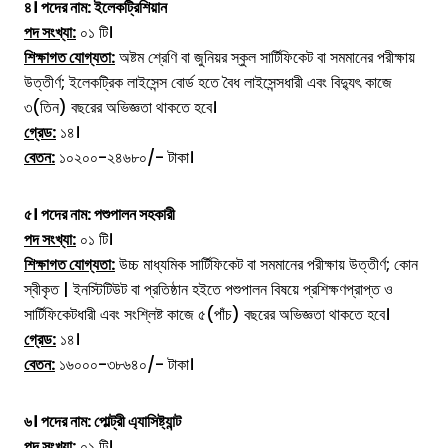
৪। পদের নাম: ইলেকট্রিশিয়ান
পদ সংখ্যা:
০১ টি।
শিক্ষাগত যোগ্যতা:
অষ্টম শ্রেণি বা জুনিয়র স্কুল সার্টিফিকেট বা সমমানের পরীক্ষায়
উত্তীর্ণ; ইলেকট্রিক লাইসেন্স বোর্ড হতে বৈধ লাইসেন্সধারী এবং বিদ্যুৎ কাজে
৩(তিন) বছরের অভিজ্ঞতা থাকতে হবে।
গ্রেড:
১৪।
বেতন:
১০২০০-২৪৬৮০/- টাকা।
৫। পদের নাম: পশুপালন সহকারী
পদ সংখ্যা:
০১ টি।
শিক্ষাগত যোগ্যতা:
উচ্চ মাধ্যমিক সার্টিফিকেট বা সমমানের পরীক্ষায় উত্তীর্ণ; কোন
স্বীকৃত | ইনস্টিটিউট বা প্রতিষ্ঠান হইতে পশুপালন বিষয়ে প্রশিক্ষণপ্রাপ্ত ও
সার্টিফিকেটধারী এবং সংশ্লিষ্ট কাজে ৫(পাঁচ) বছরের অভিজ্ঞতা থাকতে হবে।
গ্রেড:
১৪।
বেতন:
১৬০০০-৩৮৬৪০/- টাকা।
৬। পদের নাম: পোল্ট্রী এ্যাসিষ্ট্যান্ট
পদ সংখ্যা:
০১ টি।