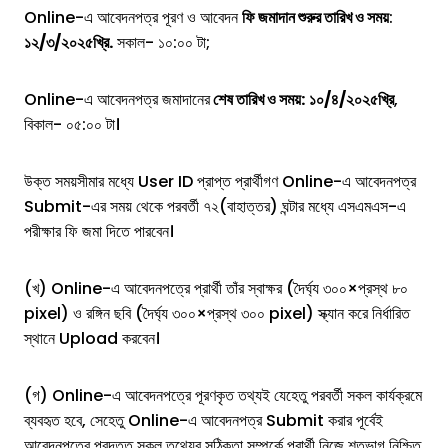
Online-এ আবেদনপত্র পূরণ ও আবেদন
ফি জমাদান শুরুর তারিখ ও সময়
:
১২/৩/২০২৫খ্রি.
সকাল- ১০:০০ টা;
Online-এ আবেদনপত্র জমাদানের
শেষ তারিখ ও সময়:
১০/৪/২০২৫খ্রি
,
বিকাল- ০৫:০০ টা।
উক্ত সময়সীমার মধ্যে User ID প্রাপ্ত প্রার্থীগণ Online-এ আবেদনপত্র
Submit-এর সময় থেকে পরবর্তী ৭২(বাহাত্তর) ঘন্টার মধ্যে এসএমএস-এ
পরীক্ষার ফি জমা দিতে পারবেন।
(খ) Online-এ আবেদনপত্রে প্রার্থী তাঁর স্বাক্ষর (দৈর্ঘ্য ৩০০×প্রস্থ ৮০
pixel) ও রঙ্গিন ছবি (দৈর্ঘ্য ৩০০×প্রস্থ ৩০০ pixel) স্ক্যান করে নির্ধারিত
স্থানে Upload করবেন।
(গ) Online-এ আবেদনপত্রে পূরণকৃত তথ্যই যেহেতু পরবর্তী সকল কার্যক্রমে
ব্যবহৃত হবে, সেহেতু Online-এ আবেদনপত্র Submit করার পূর্বেই
আবেদনপত্রে প্রদত্ত সকল তথ্যের সঠিকতা সম্পর্কে প্রার্থী নিজে শতভাগ নিশ্চিত