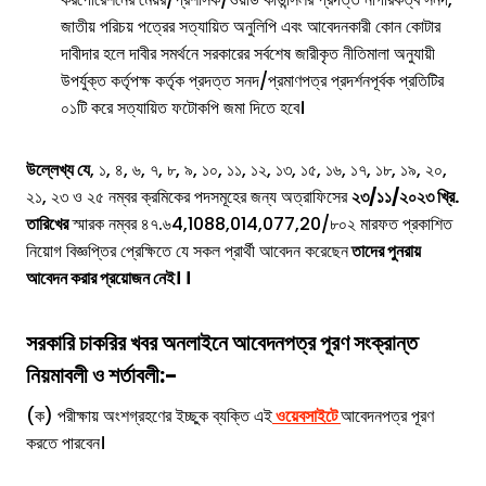
জাতীয় পরিচয় পত্রের সত্যায়িত অনুলিপি এবং আবেদনকারী কোন কোটার
দাবীদার হলে দাবীর সমর্থনে সরকারের সর্বশেষ জারীকৃত নীতিমালা অনুযায়ী
উপর্যুক্ত কর্তৃপক্ষ কর্তৃক প্রদত্ত সনদ/প্রমাণপত্র প্রদর্শনপূর্বক প্রতিটির
০১টি করে সত্যায়িত ফটোকপি জমা দিতে হবে।
উল্লেখ্য যে
, ১, ৪, ৬, ৭, ৮, ৯, ১০, ১১, ১২, ১৩, ১৫, ১৬, ১৭, ১৮, ১৯, ২০,
২১, ২৩ ও ২৫ নম্বর ক্রমিকের পদসমূহের জন্য অত্রাফিসের
২৩/১১/২০২৩ খ্রি.
তারিখের
স্মারক নম্বর ৪৭.৬4,1088,014,077,20/৮০২ মারফত প্রকাশিত
নিয়োগ বিজ্ঞপ্তির প্রেক্ষিতে যে সকল প্রার্থী আবেদন করেছেন
তাদের পুনরায়
আবেদন করার প্রয়োজন নেই। ।
সরকারি চাকরির খবর অনলাইনে আবেদনপত্র পূরণ সংক্রান্ত
নিয়মাবলী ও শর্তাবলী:-
(ক) পরীক্ষায় অংশগ্রহণের ইচ্ছুক ব্যক্তি এই
ওয়েবসাইটে
আবেদনপত্র পূরণ
করতে পারবেন।