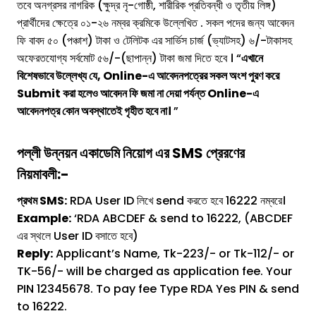
তবে অনগ্রসর নাগরিক (ক্ষুদ্র নৃ-গোষ্ঠী, শারীরিক প্রতিবন্ধী ও তৃতীয় লিঙ্গ)
প্রার্থীদের ক্ষেত্রে ০১-২৬ নম্বর ক্রমিকে উল্লেখিত . সকল পদের জন্য আবেদন
ফি বাবদ ৫০ (পঞ্চাশ) টাকা ও টেলিটক এর সার্ভিস চার্জ (ভ্যাটসহ) ৬/-টাকাসহ
অফেরতযোগ্য সর্বমোট ৫৬/-(ছাপান্ন) টাকা জমা দিতে হবে । “
এখানে
বিশেষভাবে উল্লেখ্য যে, Online-এ আবেদনপত্রের সকল অংশ পুরণ করে
Submit করা হলেও আবেদন ফি জমা না দেয়া পর্যন্ত Online-এ
আবেদনপত্র কোন অবস্থাতেই গৃহীত হবে না।
”
পল্লী উন্নয়ন একাডেমি
নিয়োগ এর SMS প্রেরণের
নিয়মাবলী:-
প্রথম SMS:
RDA User ID লিখে send করতে হবে 16222 নম্বরে।
Example:
‘RDA ABCDEF & send to 16222, (ABCDEF
এর স্থলে User ID বসাতে হবে)
Reply:
Applicant’s Name, Tk-223/- or Tk-112/- or
TK-56/- will be charged as application fee. Your
PIN 12345678. To pay fee Type RDA Yes PIN & send
to 16222.