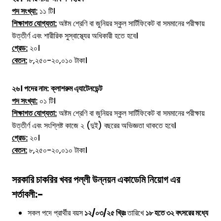
পদ সংখ্যা:
১১ টি।
শিক্ষাগত যোগ্যতা:
অষ্টম শ্রেণি বা জুনিয়র স্কুল সার্টিফিকেট বা সমমানের পরীক্ষায়
উত্তীর্ণ এবং শারীরিক সুস্বাস্থ্যের অধিকারী হতে হবে।
গ্রেড:
২০।
বেতন:
৮,২৫০-২০,০১০ টাকা।
২৬।
পদের নাম:
ক্লাশরুম এ্যাটেনডেন্ট
পদ সংখ্যা:
০১ টি।
শিক্ষাগত যোগ্যতা:
অষ্টম শ্রেণি বা জুনিয়র স্কুল সার্টিফিকেট বা সমমানের পরীক্ষায়
উত্তীর্ণ এবং সংশ্লিষ্ট কাজে ২ (দুই) বছরের অভিজ্ঞতা থাকতে হবে।
গ্রেড:
২০।
বেতন:
৮,২৫০-২০,০১০ টাকা।
সরকারি চাকরির খবর
পল্লী উন্নয়ন একাডেমি
নিয়োগ
এর
শর্তাবলী:-
সকল পদে প্রার্থীর বয়স
১২/০৩/২৫ খ্রিঃ
তারিখে
১৮ হতে ৩২ বৎসরের মধ্যে