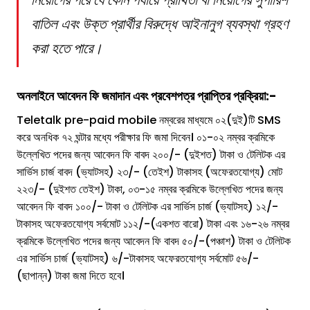
বাতিল এবং উক্ত প্রার্থীর বিরুদ্ধে আইনানুগ ব্যবস্থা গ্রহণ
করা হতে পারে।
অনলাইনে আবেদন ফি জমাদান এবং প্রবেশপত্র প্রাপ্তির প্রক্রিয়া:-
Teletalk pre-paid mobile নম্বরের মাধ্যমে ০২(দুই)টি SMS
করে অনধিক ৭২ ঘন্টার মধ্যে পরীক্ষার ফি জমা দিবেন। ০১-০২ নম্বর ক্রমিকে
উল্লেখিত পদের জন্য আবেদন ফি বাবদ ২০০/- (দুইশত) টাকা ও টেলিটক এর
সার্ভিস চার্জ বাবদ (ভ্যাটসহ) ২৩/- (তেইশ) টাকাসহ (অফেরতযোগ্য) মোট
২২৩/- (দুইশত তেইশ) টাকা, ০৩-১৫ নম্বর ক্রমিকে উল্লেখিত পদের জন্য
আবেদন ফি বাবদ ১০০/- টাকা ও টেলিটক এর সার্ভিস চার্জ (ভ্যাটসহ) ১২/-
টাকাসহ অফেরতযোগ্য সর্বমোট ১১২/-(একশত বারো) টাকা এবং ১৬-২৬ নম্বর
ক্রমিকে উল্লেখিত পদের জন্য আবেদন ফি বাবদ ৫০/-(পঞ্চাশ) টাকা ও টেলিটক
এর সার্ভিস চার্জ (ভ্যাটসহ) ৬/-টাকাসহ অফেরতযোগ্য সর্বমোট ৫৬/-
(ছাপান্ন) টাকা জমা দিতে হবে।