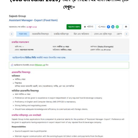
দেখুন:-