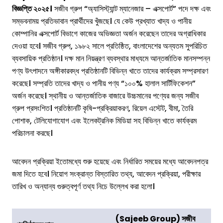
বিজ্ঞপ্তি ২০২৫।
সজীব গ্রুপ “অ্যাসিস্ট্যান্ট ম্যানেজার – এক্সপোর্ট” পদে দক্ষ এবং
সম্ভবনাময় প্রতিভাবান প্রার্থীদের খুঁজছে। যে কেউ প্রখ্যাত খাদ্য ও পানীয়
কোম্পানির এক্সপোর্ট বিভাগে কাজের অভিজ্ঞতা অর্জন করেছেন তাদের অগ্রাধিকার
দেওয়া হবে। সজীব গ্রুপ, ১৯৮২ সালে প্রতিষ্ঠিত, বাংলাদেশের অন্যতম সুপরিচিত
ব্যবসায়িক প্রতিষ্ঠান। দক্ষ মান নিয়ন্ত্রণ ব্যবস্থার মাধ্যমে আন্তর্জাতিক মানসম্পন্ন
পণ্য উৎপাদনে অঙ্গীকারবদ্ধ প্রতিষ্ঠানটি বিভিন্ন খাতে তাদের কার্যক্রম সম্প্রসারণ
করেছে। সম্প্রতি তাদের খাদ্য ও পানীয় পণ্য “১০০% হালাল সার্টিফিকেশন”
অর্জন করেছে। স্থানীয় ও আন্তর্জাতিক বাজারে উচ্চমানের পণ্যের জন্য সজীব
গ্রুপ প্রসংশিত। প্রতিষ্ঠানটি কৃষি-প্রক্রিয়াকরণ, রিয়েল এস্টেট, বীমা, তৈরি
পোশাক, টেলিযোগাযোগ এবং ইলেকট্রনিক মিডিয়া সহ বিভিন্ন খাতে কার্যক্রম
পরিচালনা করছে।
আবেদন প্রক্রিয়া ইতোমধ্যে শুরু হয়েছে এবং নির্ধারিত সময়ের মধ্যে আবেদনপত্র
জমা দিতে হবে। নিয়োগ সংক্রান্ত বিস্তারিত তথ্য, আবেদন প্রক্রিয়া, পরীক্ষার
তারিখ ও অন্যান্য গুরুত্বপূর্ণ তথ্য নিচে উল্লেখ করা হলো।
(
Sajeeb Group
)
সজীব