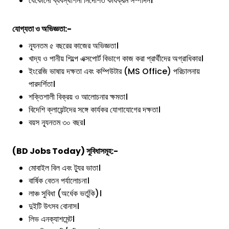
যেকোনো ব্যবস্থাপনা নির্দেশিত কার্যক্রম সম্পাদন।
যোগ্যতা ও অভিজ্ঞতা:-
ন্যূনতম ৫ বছরের কাজের অভিজ্ঞতা।
খাদ্য ও পানীয় শিল্পে এক্সপোর্ট বিভাগে কাজ করা প্রার্থীদের অগ্রাধিকার।
ইংরেজি ভাষায় দক্ষতা এবং কম্পিউটার (MS Office) পরিচালনায়
পারদর্শিতা।
শক্তিশালী বিক্রয় ও আলোচনার ক্ষমতা।
বিদেশি ক্লায়েন্টদের সঙ্গে কার্যকর যোগাযোগের দক্ষতা।
বয়স ন্যূনতম ৩০ বছর।
(BD Jobs Today) সুবিধাসমূহ:-
মোবাইল বিল এবং ট্যুর ভাতা।
বার্ষিক বেতন পর্যালোচনা।
লাঞ্চ সুবিধা (অর্ধেক ভর্তুকি)।
দুইটি উৎসব বোনাস।
লিভ এনক্যাশমেন্ট।