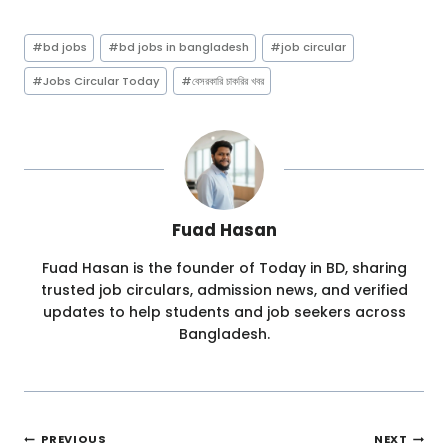
Post
#
bd jobs
#
bd jobs in bangladesh
#
job circular
Tags:
#
Jobs Circular Today
#
বেসরকারি চাকরির খবর
Fuad Hasan
Fuad Hasan is the founder of Today in BD, sharing
trusted job circulars, admission news, and verified
updates to help students and job seekers across
Bangladesh.
Post
PREVIOUS
NEXT