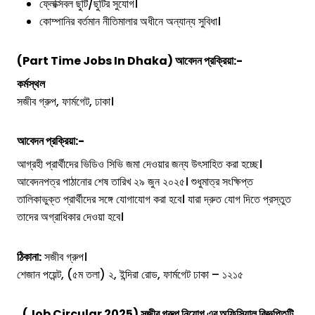
ফ্লেক্সিবল ছুটি/ছুটির সুযোগ।
কোম্পানির বর্তমান নীতিমালার অধীনে অন্যান্য সুবিধা।
(Part Time Jobs In Dhaka) আবেদন প্রক্রিয়া:-
কর্মস্থল
সজীব গ্রুপ, ফার্মগেট, ঢাকা।
আবেদন প্রক্রিয়া:-
আগ্রহী প্রার্থীদের ভিডিও সিভি জমা দেওয়ার জন্য উৎসাহিত করা হচ্ছে।
আবেদনপত্র পাঠানোর শেষ তারিখ ২৯ জুন ২০২৫। শুধুমাত্র সংক্ষিপ্ত
তালিকাভুক্ত প্রার্থীদের সঙ্গে যোগাযোগ করা হবে। যারা দ্রুত যোগ দিতে প্রস্তুত
তাদের অগ্রাধিকার দেওয়া হবে।
ঠিকানা:
সজীব গ্রুপ।
শেজান পয়েন্ট, (৫ম তলা) ২, ইন্দিরা রোড, ফার্মগেট ঢাকা – ১২১৫
(
J
Ob Circular 2025)
সজীব গ্রুপ
নিয়োগ
এর অফিসিয়াল বিজ্ঞপ্তিটি