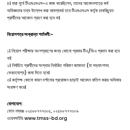
৪। যারা পূর্বে টিএমএসএস-এ কাজ করেছিলেন, তাদের আবেদনপত্রে কর্ম
অভিজ্ঞতার তথ্য উল্লেখ করা আবশ্যক। তবে টিএমএসএস কর্তৃক চাকরিচ্যুত
প্রার্থীদের আবেদন গ্রহণ করা হবে না।
নিয়োগপত্র সংক্রান্ত শর্তাবলী:-
১। নিয়োগ পরীক্ষায় অংশগ্রহণের জন্য কোনো প্রকার টিএ/ডিএ প্রদান করা হবে
না।
২। নির্বাচিত প্রার্থীদের সংস্থার নির্ধারিত পরিমাণ জামানত (যা লভ্যাংশসহ
ফেরতযোগ্য) জমা দিতে হবে।
৩। কর্তৃপক্ষ কোনো কারণ দর্শানোর প্রয়োজন ছাড়াই আবেদন বাতিল করার অধিকার
সংরক্ষণ করে।
যোগাযোগ:
ফোন নম্বরঃ ০২৫৮৮৭৭৭৩০৫, ০২৫৮৮৭৭৭৩০৯
ওয়েবসাইটঃ www.tmss-bd.org