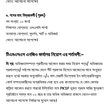
বেতন: আলোচনা সাপেক্ষে।
৬. পদের নাম: বিক্রয়কর্মী (পুরুষ)
পদ সংখ্যা: ১০ জন।
শিক্ষাগত যোগ্যতা: এসএসসি পাশ।
অন্যান্য যোগ্যতা: সুদর্শন, স্মার্ট ও অভিজ্ঞ।
বেতন: আলোচনা সাপেক্ষে।
টিএমএসএস এনজিও
কার্যালয়
নিয়োগ এর শর্তাবলী:-
বি: দ্র:
অভিজ্ঞতাসম্পন্ন প্রার্থীদের আবেদন করার সময় নিয়োগ পত্র/ অভিজ্ঞতার
প্রমানপত্র/ সর্বশেষ মাসের বেতন শীট প্রমাণক হিসেবে আবেদনের সাথে সংযুক্ত
করতে হবে। সরকার অনুমোদিত ৩/৬ মাস মেয়াদী ডিপ্লোমা ইন মাইক্রোফিন্যান্স
কোর্স সম্পন্নকারীদের অগ্রাধিকার দেয়া হবে এবং বাংলাদেশের যে কোন জেলার
বাসিন্দা আবেদন করতে পারবে। উল্লিখিত পদে PKSF ভুক্ত প্রথম সারির ক্ষুদ্রঋণ
প্রতিষ্ঠানে স্বস্ব পদে ০২ বছর বা তার অধিক অভিজ্ঞতা থাকলে বেতন-ভাতা
আলোচনা সাপেক্ষে নির্ধারণের সুযোগ আছে।