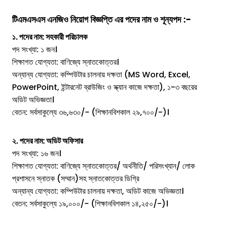
টিএমএসএস এনজিও
নিয়োগ
বিজ্ঞপ্তি
এর পদের নাম ও শূন্যপ
দ :-
১. পদের নাম: সহকারী পরিচালক
পদ সংখ্যা: ১ জন।
শিক্ষাগত যোগ্যতা: বাণিজ্যে স্নাতকোত্তর।
অন্যান্য যোগ্যতা: কম্পিউটার চালনায় দক্ষতা (MS Word, Excel,
PowerPoint, ইন্টারনেট ব্রাউজিং ও স্ক্যান কাজে দক্ষতা), ১-৩ বছরের
অডিট অভিজ্ঞতা।
বেতন: সর্বসাকুল্যে ৩৬,৬৩০/- (শিক্ষানবিশকাল ২৯,৭০০/-)।
২. পদের নাম: অডিট অফিসার
পদ সংখ্যা: ১৬ জন।
শিক্ষাগত যোগ্যতা: বাণিজ্যে স্নাতকোত্তর/ অর্থনীতি/ পরিসংখ্যান/ লোক
প্রশাসনে স্নাতক (সম্মান)সহ স্নাতকোত্তর ডিগ্রি
অন্যান্য যোগ্যতা: কম্পিউটার চালনায় দক্ষতা, অডিট কাজে অভিজ্ঞতা।
বেতন: সর্বসাকুল্যে ১৯,০০০/- (শিক্ষানবিশকাল ১৪,২৫০/-)।