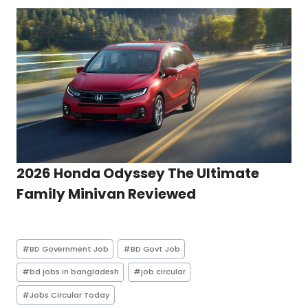
2026 Honda Odyssey The Ultimate
Family Minivan Reviewed
Post
#
BD Government Job
#
BD Govt Job
Tags:
#
bd jobs in bangladesh
#
job circular
#
Jobs Circular Today