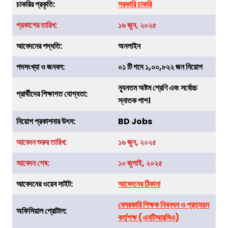
চাকরির
প্রকৃতি
:
সরকারি চাকরি
প্রকাশের তারিখ:
১৬ জুন, ২০২৫
আবেদনের পদ্ধতি:
অনলাইন
পদসংখ্যা ও জনবল:
০১ টি পদে
১,০০,৮২২
জন নিয়োগ
ন্যূনতম অষ্টম শ্রেণি এবং সর্বোচ্চ
প্রার্থীদের শিক্ষাগত যোগ্যতা:
স্নাতক পাশ।
নিয়োগ প্রকাশনার উৎস:
BD Jobs
আবেদন শুরুর তারিখ:
১৬ জুন, ২০২৫
আবেদন শেষ:
১০ জুলাই, ২০২৫
আবেদনের ওয়েব সাইট:
আবেদনের ঠিকানা
বেসরকারি শিক্ষক নিবন্ধন ও প্রত্যয়ন
অফিসিয়াল প্রোটাল:
কর্তৃপক্ষ (এনটিআরসিএ)