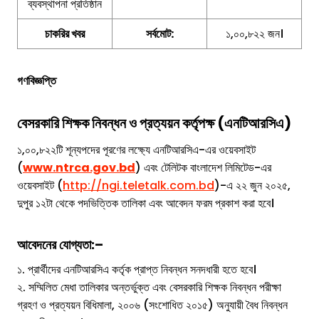
ব্যবস্থাপনা প্রতিষ্ঠান
চাকরির খবর
সর্বমোট:
১,০০,৮২২ জন।
গণবিজ্ঞপ্তি
বেসরকারি শিক্ষক নিবন্ধন ও প্রত্যয়ন কর্তৃপক্ষ (এনটিআরসিএ)
১,০০,৮২২টি শূন্যপদের পূরণের লক্ষ্যে এনটিআরসিএ-এর ওয়েবসাইট
(
www.ntrca.gov.bd
) এবং টেলিটক বাংলাদেশ লিমিটেড-এর
ওয়েবসাইট (
http://ngi.teletalk.com.bd
)-এ ২২ জুন ২০২৫,
দুপুর ১২টা থেকে পদভিত্তিক তালিকা এবং আবেদন ফরম প্রকাশ করা হবে।
আবেদনের যোগ্যতা:
–
১. প্রার্থীদের এনটিআরসিএ কর্তৃক প্রাপ্ত নিবন্ধন সনদধারী হতে হবে।
২. সম্মিলিত মেধা তালিকার অন্তর্ভুক্ত এবং বেসরকারি শিক্ষক নিবন্ধন পরীক্ষা
গ্রহণ ও প্রত্যয়ন বিধিমালা, ২০০৬ (সংশোধিত ২০১৫) অনুযায়ী বৈধ নিবন্ধন