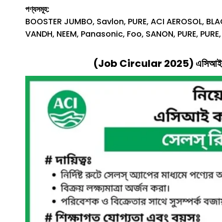
পণ্যসমূহ:
BOOSTER JUMBO, Savlon, PURE, ACI AEROSOL, BLAC
VANDH, NEEM, Panasonic, Foo, SANON, PURE, PURE,
(
J
Ob Circular 2025)
এসিআই 