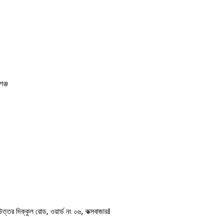
ঞ্জ
তর দিক্কুল রোড, ওয়ার্ড নং ০৬, কক্সবাজার।