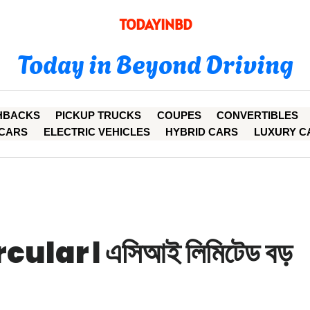
TODAYINBD
Today in Beyond Driving
HBACKS
PICKUP TRUCKS
COUPES
CONVERTIBLES
CARS
ELECTRIC VEHICLES
HYBRID CARS
LUXURY C
ular। এসিআই লিমিটেড বড়