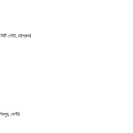
টি গেইট, চট্টগ্রাম।
।
িবপুর, ফেনী।