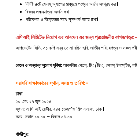
নির্দিষ্ট রুটে সেলস্ অ্যাপের মাধ্যমে পণ্যের অর্ডার সংগ্রহ করা।
বিক্রয় লক্ষ্যমাত্রা অর্জন করা।
পরিবেশক ও বিক্রেতার সাথে সুসম্পর্ক বজায় রাখা।
এসিআই লিমিটেড নিয়োগ এর আবদেন এর জন্য
প্রয়োজনীয় কাগজপত্র:
আপডেটেড সিভি, ০১ কপি সদ্য তোলা রঙিন ছবি, জাতীয় পরিচয়পত্র ও সকল পরীক
বেতন ও অন্যান্য সুযোগ সুবিধা:
আকর্ষণীয় বেতন, টিএ/ডিএ, সেলস্ ইনসেন্টিভ, কম
সরাসরি সাক্ষাৎকারের স্থান, সময় ও তারিখ:-
ঢাকা
:
২০ এবং ২৭ জুন ২০২৫
স্থান: এ সি আই সেন্টার, ২৪৫ তেজগাঁও শিল্প এলাকা, ঢাকা।
সময়: সকাল ১০.০০ – বিকাল ০৪.০০
গাজীপুর: