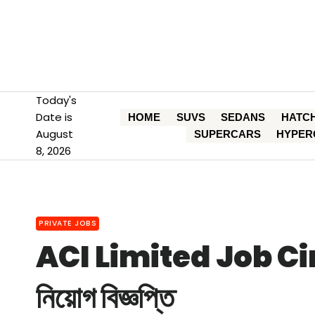
Skip
to
content
Today's
Date is
HOME
SUVS
SEDANS
HATC
August
SUPERCARS
HYPER
8, 2026
PRIVATE JOBS
ACI Limited Job Circ
নিয়োগ বিজ্ঞপ্তি