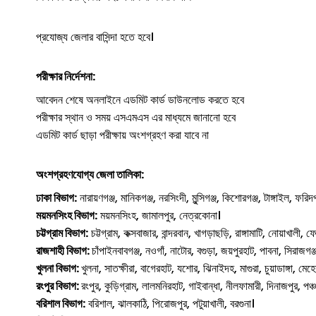
প্রযোজ্য জেলার বাসিন্দা হতে হবে।
পরীক্ষার নির্দেশনা:
আবেদন শেষে অনলাইনে এডমিট কার্ড ডাউনলোড করতে হবে
পরীক্ষার স্থান ও সময় এসএমএস এর মাধ্যমে জানানো হবে
এডমিট কার্ড ছাড়া পরীক্ষায় অংশগ্রহণ করা যাবে না
অংশগ্রহণযোগ্য জেলা তালিকা:
ঢাকা বিভাগ:
নারায়ণগঞ্জ, মানিকগঞ্জ, নরসিংদী, মুন্সিগঞ্জ, কিশোরগঞ্জ, টাঙ্গাইল, ফরিদ
ময়মনসিংহ বিভাগ:
ময়মনসিংহ, জামালপুর, নেত্রকোনা।
চট্টগ্রাম বিভাগ:
চট্টগ্রাম, কক্সবাজার, বান্দরবান, খাগড়াছড়ি, রাঙ্গামাটি, নোয়াখালী, ফেন
রাজশাহী বিভাগ:
চাঁপাইনবাবগঞ্জ, নওগাঁ, নাটোর, বগুড়া, জয়পুরহাট, পাবনা, সিরাজগঞ্
খুলনা বিভাগ:
খুলনা, সাতক্ষীরা, বাগেরহাট, যশোর, ঝিনাইদহ, মাগুরা, চুয়াডাঙ্গা, মেহেরপ
রংপুর বিভাগ:
রংপুর, কুড়িগ্রাম, লালমনিরহাট, গাইবান্ধা, নীলফামারী, দিনাজপুর, পঞ্
বরিশাল বিভাগ:
বরিশাল, ঝালকাঠি, পিরোজপুর, পটুয়াখালী, বরগুনা।