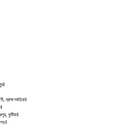
পুর।
ী, ব্রাহ্মণবাড়িয়া।
জ।
ুর, কুষ্টিয়া।
চগড়।