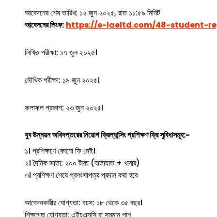
আবেদনের শেষ তারিখ: ১২ জুন ২০২৫, রাত ১১:৫৯ মিনিট
আবেদনের লিংক:
https://e-laeltd.com/48-student-r
লিখিত পরীক্ষা: ১৭ জুন ২০২৫।
মৌখিক পরীক্ষা: ১৯ জুন ২০২৫।
ফলাফল প্রকাশ: ২৩ জুন ২০২৫।
যুব উন্নয়ন অধিদপ্তরের
নিয়োগ
ফ্রিল্যান্সিং প্রশিক্ষণ
ফ্রি সুবিধাসমূহ:-
১। প্রশিক্ষণে কোনো ফি নেই।
২। দৈনিক ভাতা: ২০০ টাকা (যাতায়াত + খাবার)
৩। প্রশিক্ষণ শেষে প্রশংসাপত্র প্রদান করা হবে
আবেদনকারীর যোগ্যতা: বয়স: ১৮ থেকে ৩৫ বছর।
শিক্ষাগত যোগ্যতা: এইচএসসি বা সমমান পাশ