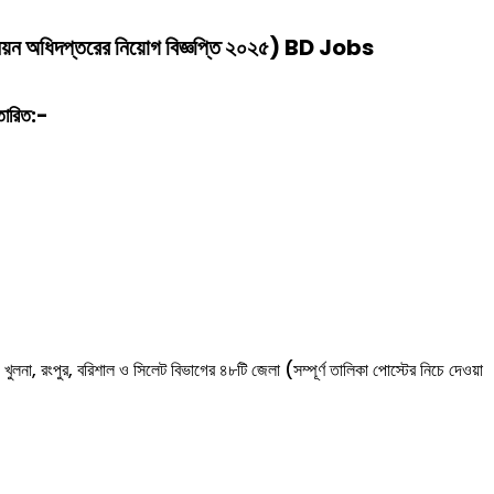
নয়ন অধিদপ্তরের
নিয়োগ বিজ্ঞপ্তি ২০২৫) BD Jobs
তারিত:-
ী, খুলনা, রংপুর, বরিশাল ও সিলেট বিভাগের ৪৮টি জেলা (সম্পূর্ণ তালিকা পোস্টের নিচে দেওয়া